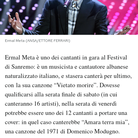
PODCAST
NEWSLETTER
Ermal Meta (ANSA/ETTORE FERRARI)
I MIEI PREFERITI
Ermal Meta è uno dei cantanti in gara al Festival
di Sanremo: è un musicista e cantautore albanese
SHOP
naturalizzato italiano, e stasera canterà per ultimo,
con la sua canzone “Vietato morire”. Dovesse
qualificarsi alla serata finale di sabato (in cui
CALENDARIO
canteranno 16 artisti), nella serata di venerdì
potrebbe essere uno dei 12 cantanti a portare una
AREA PERSONALE
cover: in quel caso canterebbe “Amara terra mia”,
Area Personale
una canzone del 1971 di Domenico Modugno.
Newsletter