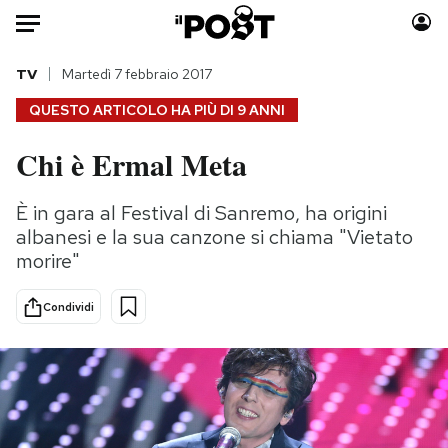
Auto
TV
Martedì 7 febbraio 2017
QUESTO ARTICOLO HA PIÙ DI
9 ANNI
HOME
Chi è Ermal Meta
Italia
Moda
Mondo
Libri
È in gara al Festival di Sanremo, ha origini
Politica
Consumismi
albanesi e la sua canzone si chiama "Vietato
Tecnologia
Storie/Idee
morire"
Internet
Ok Boomer!
Condividi
Scienza
Media
Cultura
Europa
Economia
Altrecose
Sport
Mondiali calcio 2026