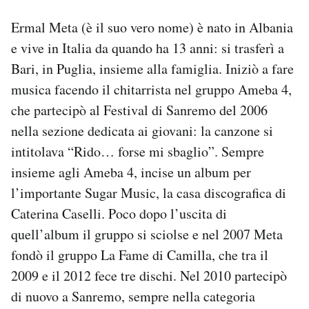
Notifiche mobile
Ermal Meta (è il suo vero nome) è nato in Albania
Regala il Post
e vive in Italia da quando ha 13 anni: si trasferì a
Hai bisogno di aiuto?
Esci
Bari, in Puglia, insieme alla famiglia. Iniziò a fare
musica facendo il chitarrista nel gruppo Ameba 4,
che partecipò al Festival di Sanremo del 2006
nella sezione dedicata ai giovani: la canzone si
intitolava “Rido… forse mi sbaglio”. Sempre
insieme agli Ameba 4, incise un album per
l’importante Sugar Music, la casa discografica di
Caterina Caselli. Poco dopo l’uscita di
quell’album il gruppo si sciolse e nel 2007 Meta
fondò il gruppo La Fame di Camilla, che tra il
2009 e il 2012 fece tre dischi. Nel 2010 partecipò
di nuovo a Sanremo, sempre nella categoria