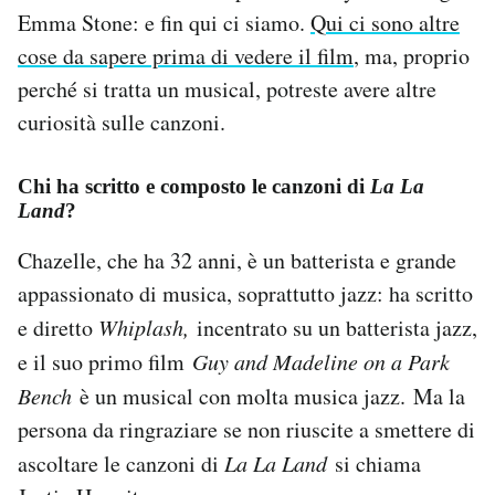
Notifiche mobile
Emma Stone: e fin qui ci siamo.
Qui ci sono altre
Regala il Post
cose da sapere prima di vedere il film
, ma, proprio
Hai bisogno di aiuto?
perché si tratta un musical, potreste avere altre
Esci
curiosità sulle canzoni.
Chi ha scritto e composto le canzoni di
La La
Land
?
Chazelle, che ha 32 anni, è un batterista e grande
appassionato di musica, soprattutto jazz: ha scritto
e diretto
Whiplash,
incentrato su un batterista jazz,
e il suo primo film
Guy and Madeline on a Park
Bench
è un musical con molta musica jazz.
Ma la
persona da ringraziare se non riuscite a smettere di
ascoltare le canzoni di
La La Land
si chiama