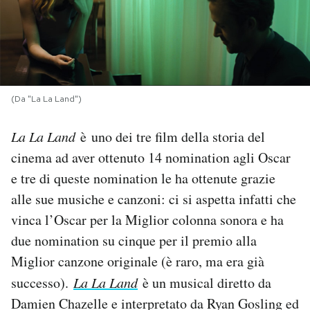
PODCAST
NEWSLETTER
(Da "La La Land")
I MIEI PREFERITI
La La Land
è
uno dei tre film della storia del
cinema ad aver ottenuto 14 nomination agli Oscar
SHOP
e tre di queste nomination le ha ottenute grazie
alle sue musiche e canzoni: ci si aspetta infatti che
CALENDARIO
vinca l’Oscar per la Miglior colonna sonora e ha
due nomination su cinque per il premio alla
AREA PERSONALE
Miglior canzone originale (è raro, ma era già
successo).
La La Land
è un musical diretto da
Area Personale
Damien Chazelle e interpretato da Ryan Gosling ed
Newsletter