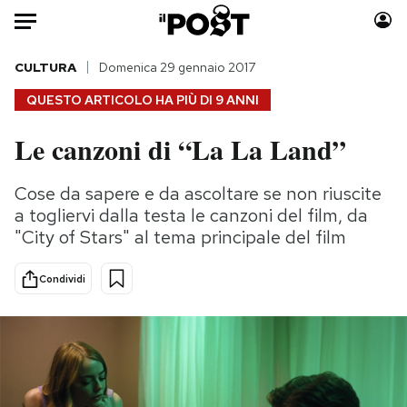
Auto
CULTURA
Domenica 29 gennaio 2017
QUESTO ARTICOLO HA PIÙ DI
9 ANNI
HOME
Le canzoni di “La La Land”
Italia
Moda
Mondo
Libri
Cose da sapere e da ascoltare se non riuscite
Politica
Consumismi
a togliervi dalla testa le canzoni del film, da
Tecnologia
Storie/Idee
"City of Stars" al tema principale del film
Internet
Ok Boomer!
Condividi
Scienza
Media
Cultura
Europa
Economia
Altrecose
Sport
Mondiali calcio 2026