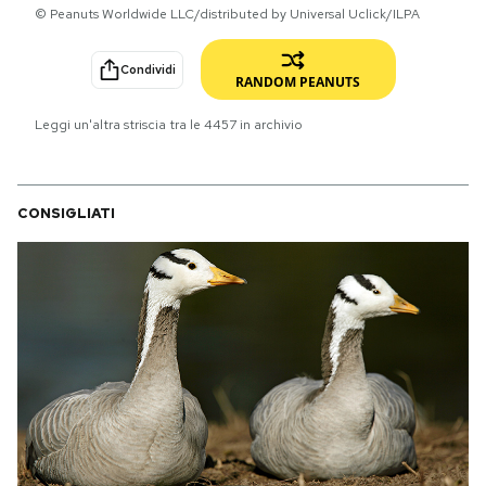
© Peanuts Worldwide LLC/distributed by Universal Uclick/ILPA
PODCAST
Condividi
RANDOM PEANUTS
NEWSLETTER
Leggi un'altra striscia tra le
4457
in archivio
I MIEI PREFERITI
CONSIGLIATI
SHOP
CALENDARIO
AREA PERSONALE
Area Personale
Newsletter