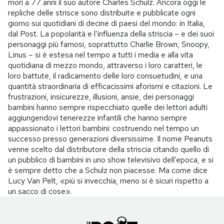
morì a 77 anni il suo autore Charles Schulz. Ancora oggi le
repliche delle strisce sono distribuite e pubblicate ogni
giorno sui quotidiani di decine di paesi del mondo: in Italia,
dal Post. La popolarità e l’influenza della striscia – e dei suoi
personaggi più famosi, soprattutto Charlie Brown, Snoopy,
Linus – si è estesa nel tempo a tutti i media e alla vita
quotidiana di mezzo mondo, attraverso i loro caratteri, le
loro battute, il radicamento delle loro consuetudini, e una
quantità straordinaria di efficacissimi aforismi e citazioni. Le
frustrazioni, insicurezze, illusioni, ansie, dei personaggi
bambini hanno sempre rispecchiato quelle dei lettori adulti
aggiungendovi tenerezze infantili che hanno sempre
appassionato i lettori bambini: costruendo nel tempo un
successo presso generazioni diversissime. Il nome Peanuts
venne scelto dal distributore della striscia citando quello di
un pubblico di bambini in uno show televisivo dell’epoca, e si
è sempre detto che a Schulz non piacesse. Ma come dice
Lucy Van Pelt, «più si invecchia, meno si è sicuri rispetto a
un sacco di cose».