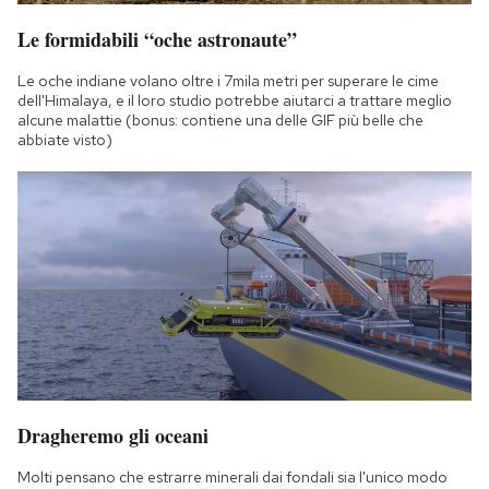
Notifiche mobile
Le formidabili “oche astronaute”
Regala il Post
Hai bisogno di aiuto?
Le oche indiane volano oltre i 7mila metri per superare le cime
dell'Himalaya, e il loro studio potrebbe aiutarci a trattare meglio
Esci
alcune malattie (bonus: contiene una delle GIF più belle che
abbiate visto)
Dragheremo gli oceani
Molti pensano che estrarre minerali dai fondali sia l'unico modo