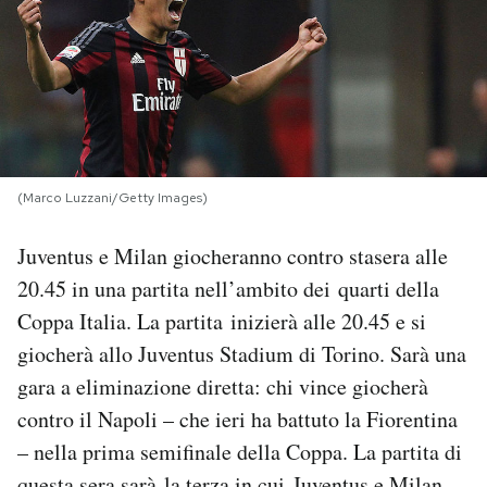
PODCAST
NEWSLETTER
I MIEI PREFERITI
(Marco Luzzani/Getty Images)
Juventus e Milan giocheranno contro stasera alle
SHOP
20.45 in una partita nell’ambito dei quarti della
Coppa Italia. La partita inizierà alle 20.45 e si
CALENDARIO
giocherà allo Juventus Stadium di Torino. Sarà una
gara a eliminazione diretta: chi vince giocherà
AREA PERSONALE
contro il Napoli – che ieri ha battuto la Fiorentina
– nella prima semifinale della Coppa. La partita di
Area Personale
Newsletter
questa sera sarà la terza in cui Juventus e Milan