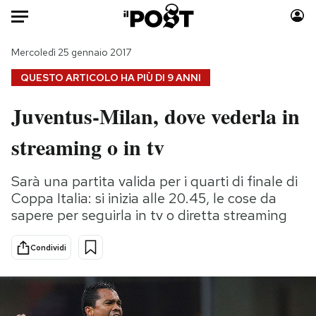
Auto
Mercoledì 25 gennaio 2017
QUESTO ARTICOLO HA PIÙ DI
9 ANNI
HOME
Juventus-Milan, dove vederla in
Italia
Moda
streaming o in tv
Mondo
Libri
Politica
Consumismi
Sarà una partita valida per i quarti di finale di
Tecnologia
Storie/Idee
Coppa Italia: si inizia alle 20.45, le cose da
Internet
Ok Boomer!
sapere per seguirla in tv o diretta streaming
Scienza
Media
Cultura
Europa
Condividi
Economia
Altrecose
Sport
Mondiali calcio 2026