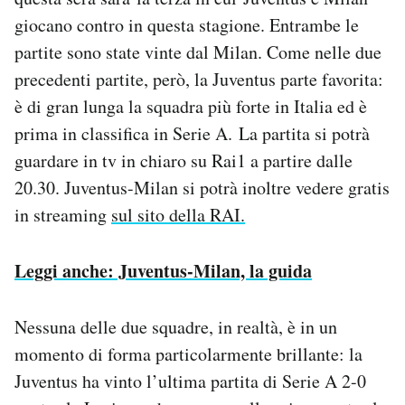
Notifiche mobile
giocano contro in questa stagione. Entrambe le
Regala il Post
partite sono state vinte dal Milan. Come nelle due
Hai bisogno di aiuto?
precedenti partite, però, la Juventus parte favorita:
Esci
è di gran lunga la squadra più forte in Italia ed è
prima in classifica in Serie A. La partita si potrà
guardare in tv in chiaro su Rai1 a partire dalle
20.30. Juventus-Milan si potrà inoltre vedere gratis
in streaming
sul sito della RAI.
Leggi anche: Juventus-Milan, la guida
Nessuna delle due squadre, in realtà, è in un
momento di forma particolarmente brillante: la
Juventus ha vinto l’ultima partita di Serie A 2-0