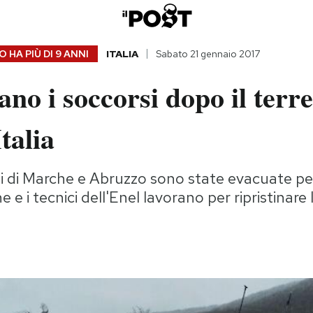
 HA PIÙ DI
9 ANNI
ITALIA
Sabato 21 gennaio 2017
no i soccorsi dopo il terr
talia
i di Marche e Abruzzo sono state evacuate per i
e i tecnici dell'Enel lavorano per ripristinare l