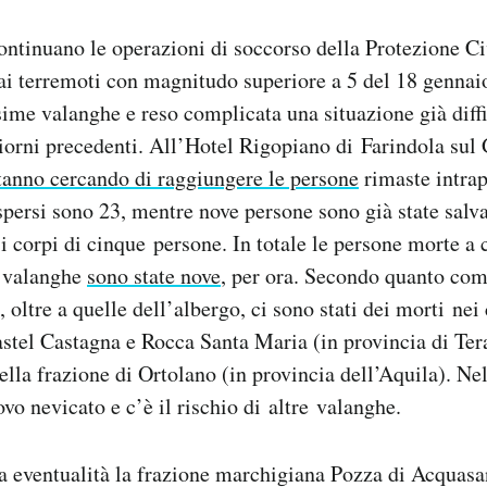
continuano le operazioni di soccorso della Protezione Civ
ai terremoti con magnitudo superiore a 5 del 18 gennai
ime valanghe e reso complicata una situazione già diffi
iorni precedenti. All’Hotel Rigopiano di Farindola sul 
tanno cercando di raggiungere le persone
rimaste intra
ispersi sono 23, mentre nove persone sono già state salva
i corpi di cinque persone. In totale le persone morte a 
e valanghe
sono state nove
, per ora. Secondo quanto com
, oltre a quelle dell’albergo, ci sono stati dei morti ne
stel Castagna e Rocca Santa Maria (in provincia di Te
lla frazione di Ortolano (in provincia dell’Aquila). Ne
vo nevicato e c’è il rischio di altre valanghe.
a eventualità la frazione marchigiana Pozza di Acquasa