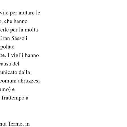
ile per aiutare le
o, che hanno
cile per la molta
Gran Sasso i
ppolate
te. I vigili hanno
causa del
unicato dalla
i comuni abruzzesi
ramo) e
l frattempo a
nta Terme, in