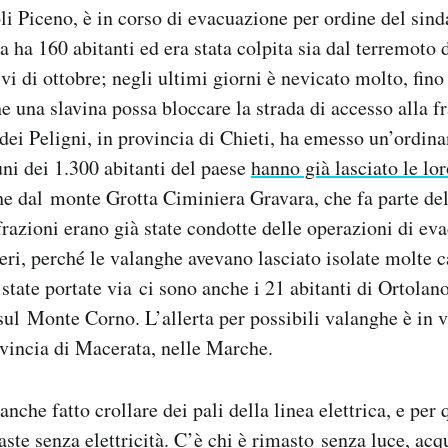
li Piceno, è in corso di evacuazione per ordine del sind
 ha 160 abitanti ed era stata colpita sia dal terremoto 
vi di ottobre; negli ultimi giorni è nevicato molto, fino
he una slavina possa bloccare la strada di accesso alla f
ei Peligni, in provincia di Chieti, ha emesso un’ordina
ni dei 1.300 abitanti del paese
hanno già lasciato le lo
he dal monte Grotta Ciminiera Gravara, che fa parte de
 frazioni erano già state condotte delle operazioni di e
eri, perché le valanghe avevano lasciato isolate molte ca
state portate via ci sono anche i 21 abitanti di Ortolan
 sul Monte Corno. L’allerta per possibili valanghe è in 
vincia di Macerata, nelle Marche.
nche fatto crollare dei pali della linea elettrica, e per
ste senza elettricità. C’è chi è rimasto senza luce, acqu