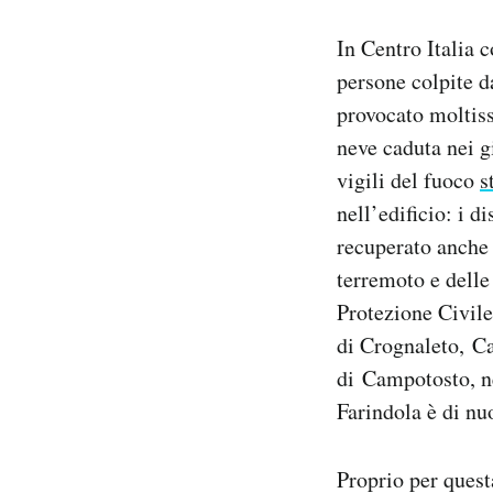
Notifiche mobile
In Centro Italia 
Regala il Post
Hai bisogno di aiuto?
persone colpite d
Esci
provocato moltiss
neve caduta nei g
vigili del fuoco
s
nell’edificio: i d
recuperato anche 
terremoto e dell
Protezione Civile
di Crognaleto, Ca
di Campotosto, ne
Farindola è di nuo
Proprio per quest