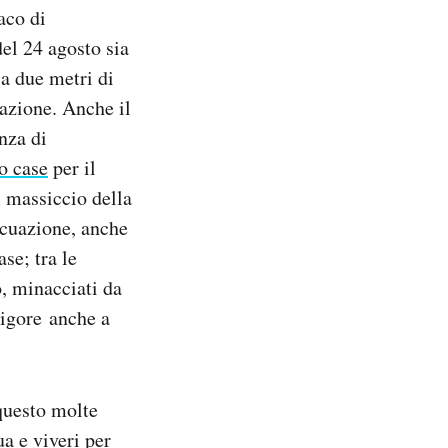
aco di
del 24 agosto sia
 a due metri di
razione. Anche il
nza di
ro case
per il
l massiccio della
vacuazione, anche
se; tra le
o, minacciati da
vigore anche a
 questo molte
a e viveri per