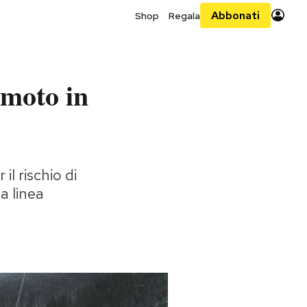
Abbonati
Shop
Regala
emoto in
l rischio di
a linea