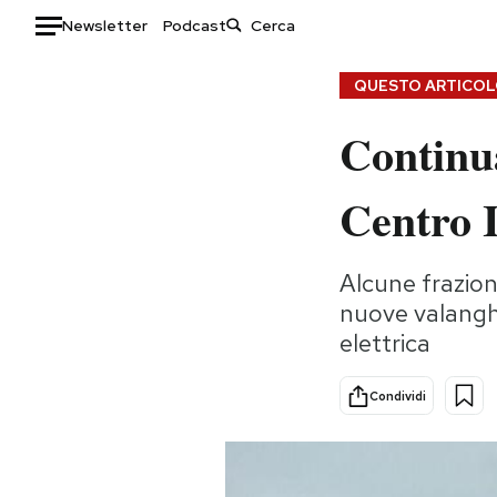
Newsletter
Podcast
Auto
QUESTO ARTICOLO
Continua
HOME
Italia
Moda
Centro I
Mondo
Libri
Politica
Consumismi
Alcune frazion
Tecnologia
Storie/Idee
nuove valanghe 
Internet
Ok Boomer!
elettrica
Scienza
Media
Cultura
Europa
Condividi
Economia
Altrecose
Sport
Mondiali calcio 2026