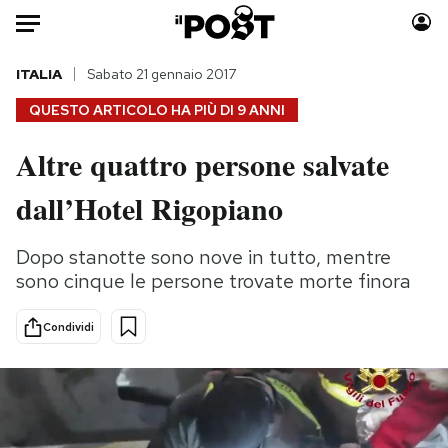
Auto
ITALIA
Sabato 21 gennaio 2017
QUESTO ARTICOLO HA PIÙ DI
9 ANNI
HOME
Altre quattro persone salvate
Italia
Moda
dall’Hotel Rigopiano
Mondo
Libri
Politica
Consumismi
Dopo stanotte sono nove in tutto, mentre
Tecnologia
Storie/Idee
sono cinque le persone trovate morte finora
Internet
Ok Boomer!
Scienza
Media
Condividi
Cultura
Europa
Economia
Altrecose
Sport
Mondiali calcio 2026