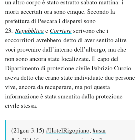
un altro corpo è stato estratto sabato mattina: i
Notifiche mobile
morti accertati ora sono cinque. Secondo la
Regala il Post
prefettura di Pescara i dispersi sono
Hai bisogno di aiuto?
23.
Repubblica
e
Corriere
scrivono che i
Esci
soccorritori avrebbero detto di aver sentito altre
voci provenire dall’interno dell’albergo, ma che
non sono ancora state localizzate. Il capo del
Dipartimento di protezione civile Fabrizio Curcio
aveva detto che erano state individuate due persone
vive, ancora da recuperare, ma poi questa
informazione è stata smentita dalla protezione
civile stessa.
(21gen-3:15)
#HotelRigopiano
,
#usar