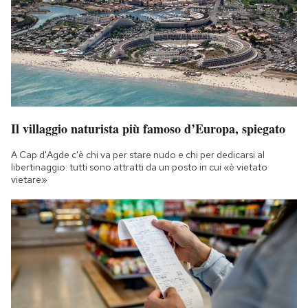
Il villaggio naturista più famoso d’Europa, spiegato
A Cap d'Agde c'è chi va per stare nudo e chi per dedicarsi al
libertinaggio: tutti sono attratti da un posto in cui «è vietato
vietare»