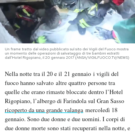
PODCAST
NEWSLETTER
Un frame tratto dal video pubblicato sul sito dei Vigili del Fuoco mostra
I MIEI PREFERITI
un momento delle operazioni di salvataggio di tre bambini estratti
dall'Hotel Rigopiano, il 20 gennaio 2017 (ANSA/VIGILFUOCO.TV/NEWS)
SHOP
Nella notte tra il 20 e il 21 gennaio i vigili del
fuoco hanno salvato altre quattro persone tra
quelle che erano rimaste bloccate dentro l’Hotel
CALENDARIO
Rigopiano, l’albergo di Farindola sul Gran Sasso
ricoperto da una grande valanga
mercoledì 18
AREA PERSONALE
gennaio. Sono due donne e due uomini. I corpi di
Area Personale
due donne morte sono stati recuperati nella notte, e
Newsletter