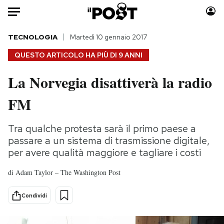
Auto
TECNOLOGIA
Martedì 10 gennaio 2017
QUESTO ARTICOLO HA PIÙ DI
9 ANNI
HOME
La Norvegia disattiverà la radio
Italia
Moda
FM
Mondo
Libri
Politica
Consumismi
Tra qualche protesta sarà il primo paese a
Tecnologia
Storie/Idee
passare a un sistema di trasmissione digitale,
Internet
Ok Boomer!
per avere qualità maggiore e tagliare i costi
Scienza
Media
Cultura
Europa
di
Adam Taylor – The Washington Post
Economia
Altrecose
Condividi
Sport
Mondiali calcio 2026