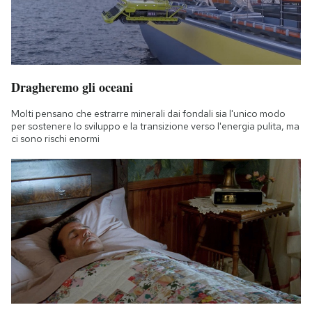
Dragheremo gli oceani
Molti pensano che estrarre minerali dai fondali sia l'unico modo
per sostenere lo sviluppo e la transizione verso l'energia pulita, ma
ci sono rischi enormi