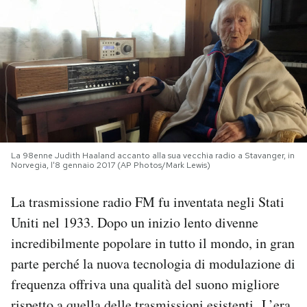
PODCAST
NEWSLETTER
I MIEI PREFERITI
La 98enne Judith Haaland accanto alla sua vecchia radio a Stavanger, in
SHOP
Norvegia, l'8 gennaio 2017 (AP Photos/Mark Lewis)
La trasmissione radio FM fu inventata negli Stati
CALENDARIO
Uniti nel 1933. Dopo un inizio lento divenne
incredibilmente popolare in tutto il mondo, in gran
AREA PERSONALE
parte perché la nuova tecnologia di modulazione di
frequenza offriva una qualità del suono migliore
Area Personale
Newsletter
rispetto a quella delle trasmissioni esistenti. L’era