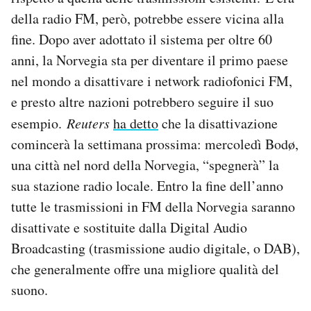
Notifiche mobile
della radio FM, però, potrebbe essere vicina alla
Regala il Post
fine. Dopo aver adottato il sistema per oltre 60
Hai bisogno di aiuto?
anni, la Norvegia sta per diventare il primo paese
Esci
nel mondo a disattivare i network radiofonici FM,
e presto altre nazioni potrebbero seguire il suo
esempio.
Reuters
ha detto
che la disattivazione
comincerà la settimana prossima: mercoledì Bodø,
una città nel nord della Norvegia, “spegnerà” la
sua stazione radio locale. Entro la fine dell’anno
tutte le trasmissioni in FM della Norvegia saranno
disattivate e sostituite dalla Digital Audio
Broadcasting (trasmissione audio digitale, o DAB),
che generalmente offre una migliore qualità del
suono.