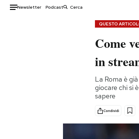
Newsletter
Podcast
Auto
QUESTO ARTICOLO
Come ve
HOME
Italia
Moda
in stre
Mondo
Libri
Politica
Consumismi
La Roma è già 
Tecnologia
Storie/Idee
giocare chi si 
Internet
Ok Boomer!
sapere
Scienza
Media
Cultura
Europa
Condividi
Economia
Altrecose
Sport
Mondiali calcio 2026