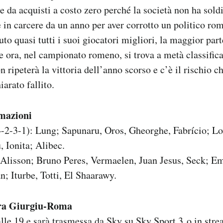
 da acquisti a costo zero perché la società non ha soldi
è in carcere da un anno per aver corrotto un politico ro
to quasi tutti i suoi giocatori migliori, la maggior part
e ora, nel campionato romeno, si trova a metà classific
 ripeterà la vittoria dell’anno scorso e c’è il rischio c
iarato fallito.
rmazioni
-2-3-1): Lung; Sapunaru, Oros, Gheorghe, Fabrício; Lov
, Ionita; Alibec.
 Alisson; Bruno Peres, Vermaelen, Juan Jesus, Seck; E
; Iturbe, Totti, El Shaarawy.
tra Giurgiu-Roma
 alle 19 e sarà trasmessa da Sky su Sky Sport 3 o in stre