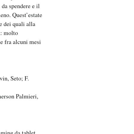
 da spendere e il
meno. Quest’estate
e dei quali alla
a: molto
he fra alcuni mesi
in, Seto; F.
merson Palmieri,
aming da tablet,