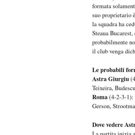
formata solamente
suo proprietario 
la squadra ha cedu
Steaua Bucarest, 
probabilmente non
il club venga dich
Le probabili fo
Astra Giurgiu
(4
Teixeira, Budescu
Roma
(4-2-3-1):
Gerson, Strootman
Dove vedere As
La partita inizia