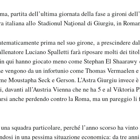
a, partita dell’ultima giornata della fase a gironi del
ora italiana allo Stadionul Naţional di Giurgiu, in Roman
ematicamente prima nel suo girone, a prescindere dal 
allenatore Luciano Spalletti farà riposare molti dei tito
e fin qui hanno giocato meno come Stephan El Shaarawy
 che vengono da un infortunio come Thomas Vermaelen e
ome Moustapha Seck e Gerson. L’Astra Giurgiu invece è
i, davanti all’Austria Vienna che ne ha 5 e al Viktoria P
arsi anche perdendo contro la Roma, ma un pareggio li f
 una squadra particolare, perché l’anno scorso ha vinto
dosi in una pessima situazione economica: da tre anni