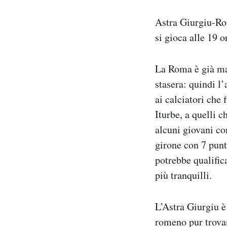
Notifiche mobile
Astra Giurgiu-Rom
Regala il Post
Hai bisogno di aiuto?
si gioca alle 19 
Esci
La Roma è già mat
stasera: quindi l’
ai calciatori ch
Iturbe, a quelli
alcuni giovani c
girone con 7 punt
potrebbe qualific
più tranquilli.
L’Astra Giurgiu è
romeno pur trovan