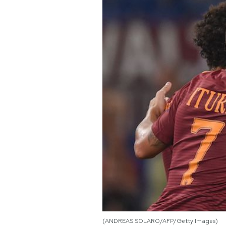
PODCAST
NEWSLETTER
I MIEI PREFERITI
SHOP
CALENDARIO
AREA PERSONALE
Area Personale
Newsletter
(ANDREAS SOLARO/AFP/Getty Images)