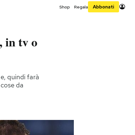
Abbonati
Shop
Regala
in tv o
e, quindi farà
e cose da