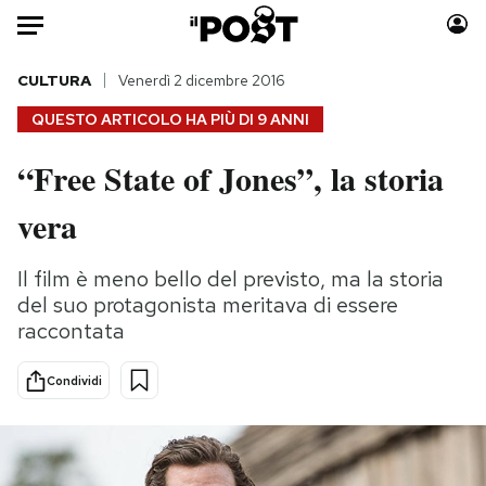
Auto
CULTURA
Venerdì 2 dicembre 2016
QUESTO ARTICOLO HA PIÙ DI
9 ANNI
HOME
“Free State of Jones”, la storia
Italia
Moda
vera
Mondo
Libri
Politica
Consumismi
Il film è meno bello del previsto, ma la storia
Tecnologia
Storie/Idee
del suo protagonista meritava di essere
Internet
Ok Boomer!
raccontata
Scienza
Media
Cultura
Europa
Condividi
Economia
Altrecose
Sport
Mondiali calcio 2026