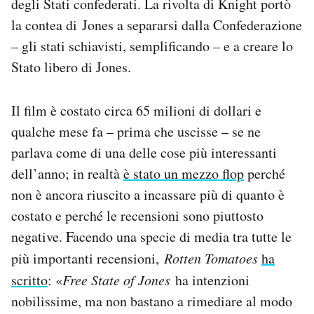
degli Stati confederati. La rivolta di Knight portò
Notifiche mobile
la contea di Jones a separarsi dalla Confederazione
Regala il Post
– gli stati schiavisti, semplificando – e a creare lo
Hai bisogno di aiuto?
Stato libero di Jones.
Esci
Il film è costato circa 65 milioni di dollari e
qualche mese fa – prima che uscisse – se ne
parlava come di una delle cose più interessanti
dell’anno; in realtà
è stato un mezzo flop
perché
non è ancora riuscito a incassare più di quanto è
costato e perché le recensioni sono piuttosto
negative. Facendo una specie di media tra tutte le
più importanti recensioni,
Rotten Tomatoes
ha
scritto
: «
Free State of Jones
ha intenzioni
nobilissime, ma non bastano a rimediare al modo