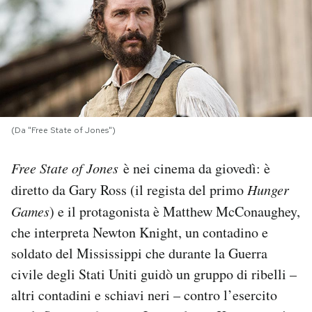
PODCAST
NEWSLETTER
I MIEI PREFERITI
(Da "Free State of Jones")
Free State of Jones
è nei cinema da giovedì: è
SHOP
diretto da Gary Ross (il regista del primo
Hunger
Games
) e il protagonista è Matthew McConaughey,
CALENDARIO
che interpreta Newton Knight, un contadino e
soldato del Mississippi che durante la Guerra
AREA PERSONALE
civile degli Stati Uniti guidò un gruppo di ribelli –
Area Personale
altri contadini e schiavi neri – contro l’esercito
Newsletter