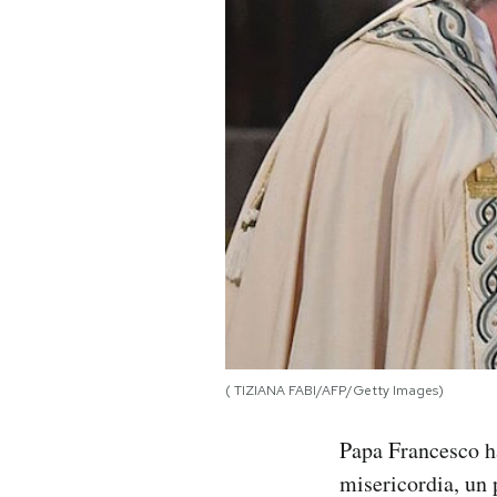
PODCAST
NEWSLETTER
I MIEI PREFERITI
SHOP
CALENDARIO
( TIZIANA FABI/AFP/Getty Images)
AREA PERSONALE
Papa Francesco h
Area Personale
misericordia, un 
Newsletter