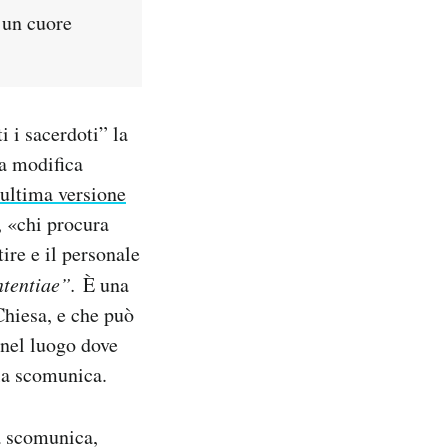
 un cuore
i i sacerdoti” la
na modifica
ultima versione
a, «chi procura
ire e il personale
ntentiae”.
È una
Chiesa, e che può
 nel luogo dove
la scomunica.
la scomunica,