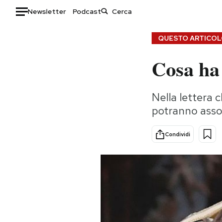
Newsletter
Podcast
Auto
QUESTO ARTICOLO
Cosa ha 
HOME
Italia
Moda
Nella lettera c
Mondo
Libri
potranno assol
Politica
Consumismi
Tecnologia
Storie/Idee
Condividi
Internet
Ok Boomer!
Scienza
Media
Cultura
Europa
Economia
Altrecose
Sport
Mondiali calcio 2026