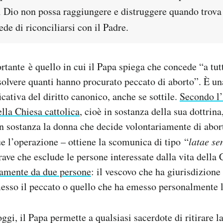
i Dio non possa raggiungere e distruggere quando trova
ede di riconciliarsi con il Padre.
rtante è quello in cui il Papa spiega che concede “a tutt
ssolvere quanti hanno procurato peccato di aborto”. È u
cativa del diritto canonico, anche se sottile.
Secondo l’
lla Chiesa cattolica
, cioè in sostanza della sua dottrin
in sostanza la donna che decide volontariamente di abort
 l’operazione – ottiene la scomunica di tipo “
latae se
ave che esclude le persone interessate dalla vita della 
lamente da due persone
: il vescovo che ha giurisdizione
esso il peccato o quello che ha emesso personalmente 
oggi, il Papa permette a qualsiasi sacerdote di ritirare 