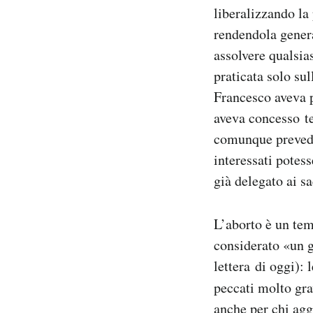
liberalizzando la
rendendola genera
assolvere qualsia
praticata solo su
Francesco aveva 
aveva concesso te
comunque prevedev
interessati potes
già delegato ai s
L’aborto è un tem
considerato «un 
lettera di oggi):
peccati molto gr
anche per chi agg