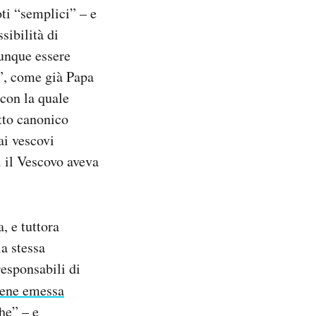
oti “semplici” – e
sibilità di
munque essere
o”, come già Papa
con la quale
itto canonico
ai vescovi
i il Vescovo aveva
, e tuttora
a stessa
responsabili di
iene emessa
he” – e