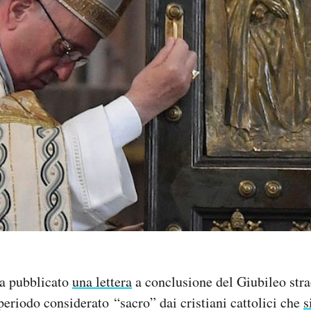
a pubblicato
una lettera
a conclusione del Giubileo stra
periodo considerato “sacro” dai cristiani cattolici che
s