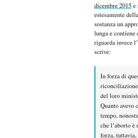
dicembre 2015
e 
Notifiche mobile
Regala il Post
estesamente della
Hai bisogno di aiuto?
sostanza un appro
Esci
lunga e contiene 
riguarda invece l
scrive:
In forza di que
riconciliazione
del loro minist
Quanto avevo c
tempo, nonostan
che l’aborto è 
forza, tuttavia