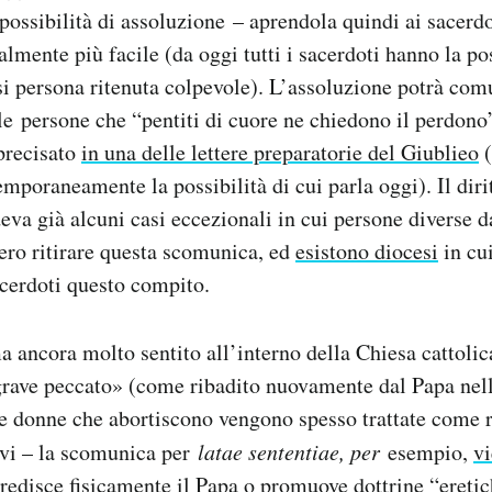
 possibilità di assoluzione – aprendola quindi ai sacerd
lmente più facile (da oggi tutti i sacerdoti hanno la pos
si persona ritenuta colpevole). L’assoluzione potrà co
lle persone che “pentiti di cuore ne chiedono il perdon
precisato
in una delle lettere preparatorie del Giublieo
(
mporaneamente la possibilità di cui parla oggi). Il dir
a già alcuni casi eccezionali in cui persone diverse d
sero ritirare questa scomunica, ed
esistono diocesi
in cu
acerdoti questo compito.
a ancora molto sentito all’interno della Chiesa cattolica
grave peccato» (come ribadito nuovamente dal Papa nell
 le donne che abortiscono vengono spesso trattate come 
avi – la scomunica per
latae sententiae, per
esempio,
v
redisce fisicamente il Papa o promuove dottrine “eretic