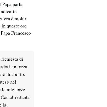
l Papa parla
indica in
ettera è molto
 in queste ore
, Papa Francesco
 richiesta di
rdoti, in forza
ato di aborto.
steso nel
e le mie forze
 Con altrettanta
e la