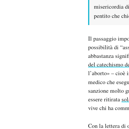
misericordia d
pentito che chi
Il passaggio impo
possibilità di “a
abbastanza signifi
del catechismo de
l’aborto» – cioè 
medico che esegue
sanzione molto gr
essere ritirata
so
vive chi ha comm
Con la lettera di 