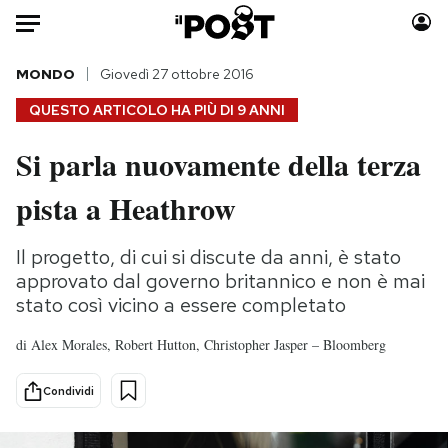
Auto
MONDO
Giovedì 27 ottobre 2016
QUESTO ARTICOLO HA PIÙ DI
9 ANNI
HOME
Si parla nuovamente della terza
Italia
Moda
pista a Heathrow
Mondo
Libri
Politica
Consumismi
Il progetto, di cui si discute da anni, è stato
Tecnologia
Storie/Idee
approvato dal governo britannico e non è mai
Internet
Ok Boomer!
stato così vicino a essere completato
Scienza
Media
Cultura
Europa
di
Alex Morales, Robert Hutton, Christopher Jasper – Bloomberg
Economia
Altrecose
Condividi
Sport
Mondiali calcio 2026