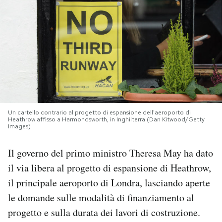
PODCAST
NEWSLETTER
I MIEI PREFERITI
Un cartello contrario al progetto di espansione dell'aeroporto di
SHOP
Heathrow affisso a Harmondsworth, in Inghilterra (Dan Kitwood/Getty
Images)
CALENDARIO
Il governo del primo ministro Theresa May ha dato
il via libera al progetto di espansione di Heathrow,
il principale aeroporto di Londra, lasciando aperte
AREA PERSONALE
le domande sulle modalità di finanziamento al
Area Personale
progetto e sulla durata dei lavori di costruzione.
Newsletter