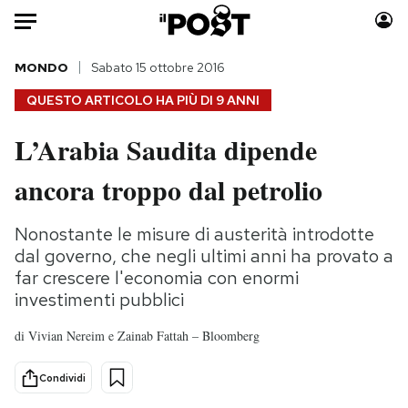
Auto
MONDO
Sabato 15 ottobre 2016
QUESTO ARTICOLO HA PIÙ DI
9 ANNI
HOME
L’Arabia Saudita dipende
Italia
Moda
ancora troppo dal petrolio
Mondo
Libri
Politica
Consumismi
Nonostante le misure di austerità introdotte
Tecnologia
Storie/Idee
dal governo, che negli ultimi anni ha provato a
Internet
Ok Boomer!
far crescere l'economia con enormi
Scienza
Media
investimenti pubblici
Cultura
Europa
di
Vivian Nereim e Zainab Fattah – Bloomberg
Economia
Altrecose
Sport
Mondiali calcio 2026
Condividi