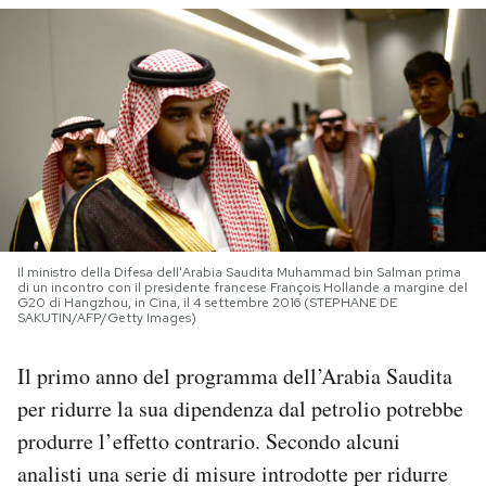
PODCAST
NEWSLETTER
I MIEI PREFERITI
SHOP
Il ministro della Difesa dell'Arabia Saudita Muhammad bin Salman prima
di un incontro con il presidente francese François Hollande a margine del
G20 di Hangzhou, in Cina, il 4 settembre 2016 (STEPHANE DE
SAKUTIN/AFP/Getty Images)
CALENDARIO
Il primo anno del programma dell’Arabia Saudita
AREA PERSONALE
per ridurre la sua dipendenza dal petrolio potrebbe
produrre l’effetto contrario. Secondo alcuni
Area Personale
analisti una serie di misure introdotte per ridurre
Newsletter