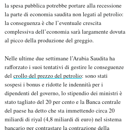
la spesa pubblica potrebbe portare alla recessione
Notifiche mobile
Regala il Post
la parte di economia saudita non legati al petrolio:
Hai bisogno di aiuto?
la conseguenza è che l’eventuale crescita
Esci
complessiva dell’economia sarà largamente dovuta
al picco della produzione del greggio.
Nelle ultime due settimane l’Arabia Saudita ha
rafforzato i suoi tentativi di gestire le conseguenze
del
crollo del prezzo del petrolio
: sono stati
sospesi i bonus e ridotte le indennità per i
dipendenti del governo, lo stipendio dei ministri è
stato tagliato del 20 per cento e la Banca centrale
del paese ha detto che sta immettendo circa 20
miliardi di riyal (4,8 miliardi di euro) nel sistema
bancario per contrastare la contrazione della