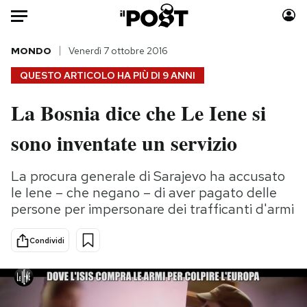
Auto
MONDO
Venerdì 7 ottobre 2016
QUESTO ARTICOLO HA PIÙ DI
9 ANNI
HOME
La Bosnia dice che Le Iene si
Italia
Moda
sono inventate un servizio
Mondo
Libri
Politica
Consumismi
La procura generale di Sarajevo ha accusato
Tecnologia
Storie/Idee
le Iene – che negano – di aver pagato delle
Internet
Ok Boomer!
persone per impersonare dei trafficanti d'armi
Scienza
Media
Cultura
Europa
Condividi
Economia
Altrecose
Sport
Mondiali calcio 2026