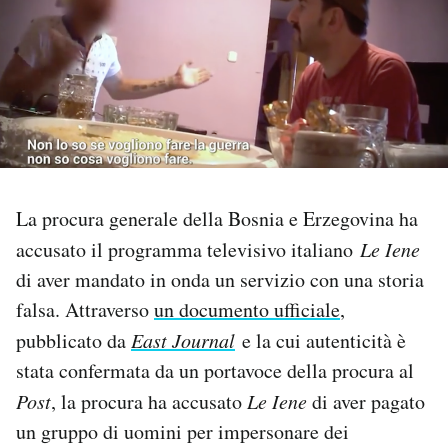
PODCAST
NEWSLETTER
I MIEI PREFERITI
La procura generale della Bosnia e Erzegovina ha
SHOP
accusato il programma televisivo italiano
Le Iene
di aver mandato in onda un servizio con una storia
CALENDARIO
falsa. Attraverso
un documento ufficiale
,
pubblicato da
East Journal
e la cui autenticità è
stata confermata da un portavoce della procura al
AREA PERSONALE
Post
, la procura ha accusato
Le Iene
di aver pagato
Area Personale
un gruppo di uomini per impersonare dei
Newsletter