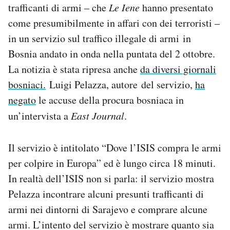
trafficanti di armi – che
Le Iene
hanno presentato
Notifiche mobile
come presumibilmente in affari con dei terroristi –
Regala il Post
Hai bisogno di aiuto?
in un servizio sul traffico illegale di armi in
Esci
Bosnia andato in onda nella puntata del 2 ottobre.
La notizia è stata ripresa anche
da diversi giornali
bosniaci.
Luigi Pelazza, autore del servizio,
ha
negato
le accuse della procura bosniaca in
un’intervista a
East Journal
.
Il servizio è intitolato “Dove l’ISIS compra le armi
per colpire in Europa” ed è lungo circa 18 minuti.
In realtà dell’ISIS non si parla: il servizio mostra
Pelazza incontrare alcuni presunti trafficanti di
armi nei dintorni di Sarajevo e comprare alcune
armi. L’intento del servizio è mostrare quanto sia