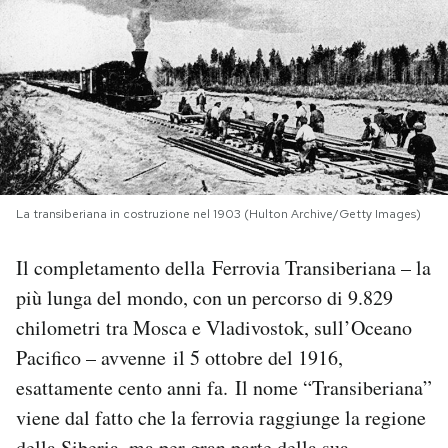
PODCAST
NEWSLETTER
I MIEI PREFERITI
La transiberiana in costruzione nel 1903 (Hulton Archive/Getty Images)
SHOP
Il completamento della Ferrovia Transiberiana – la
più lunga del mondo, con un percorso di 9.829
CALENDARIO
chilometri tra Mosca e Vladivostok, sull’Oceano
Pacifico – avvenne il 5 ottobre del 1916,
AREA PERSONALE
esattamente cento anni fa. Il nome “Transiberiana”
Area Personale
viene dal fatto che la ferrovia raggiunge la regione
Newsletter
della Siberia, ma per gran parte della sua