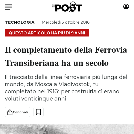
Auto
TECNOLOGIA
Mercoledì 5 ottobre 2016
QUESTO ARTICOLO HA PIÙ DI
9 ANNI
HOME
Il completamento della Ferrovia
Italia
Moda
Transiberiana ha un secolo
Mondo
Libri
Politica
Consumismi
Il tracciato della linea ferroviaria più lunga del
Tecnologia
Storie/Idee
mondo, da Mosca a Vladivostok, fu
Internet
Ok Boomer!
completato nel 1916: per costruirla ci erano
Scienza
Media
voluti venticinque anni
Cultura
Europa
Economia
Altrecose
Condividi
Sport
Mondiali calcio 2026