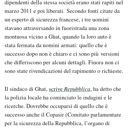
dipendenti della stessa società erano stati rapiti nel
Notifiche mobile
marzo 2011 e poi liberati. Secondo fonti citate da
Regala il Post
un esperto di sicurezza francese, i tre uomini
Hai bisogno di aiuto?
stavano attraversando in fuoristrada una zona
Esci
montuosa vicino a Ghat, quando la loro auto è
stata fermata da uomini armati: quello che è
successo dopo non è chiaro e ci sono più versioni
che differiscono per alcuni dettagli. Finora non ci
sono state rivendicazioni del rapimento o richieste.
Il sindaco di Ghat,
scrive
Repubblica
, ha detto che
la polizia locale ha cominciato le indagini e le
ricerche. Dovrebbe occuparsi di quello che è
successo anche il Copasir (Comitato parlamentare
per la sicurezza della Repubblica, l’organo di