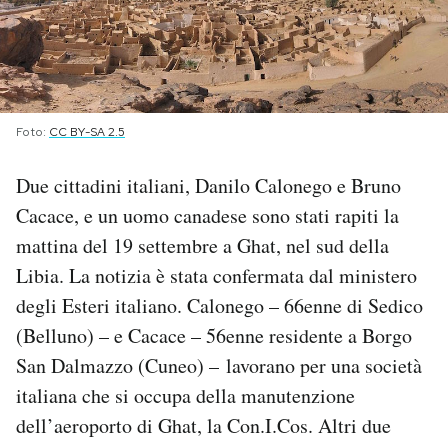
PODCAST
NEWSLETTER
Foto:
CC BY-SA 2.5
I MIEI PREFERITI
Due cittadini italiani, Danilo Calonego e Bruno
Cacace, e un uomo canadese sono stati rapiti la
SHOP
mattina del 19 settembre a Ghat, nel sud della
Libia. La notizia è stata confermata dal ministero
degli Esteri italiano. Calonego – 66enne di Sedico
CALENDARIO
(Belluno) – e Cacace – 56enne residente a Borgo
San Dalmazzo (Cuneo) – lavorano per una società
AREA PERSONALE
italiana che si occupa della manutenzione
Area Personale
dell’aeroporto di Ghat, la Con.I.Cos. Altri due
Newsletter