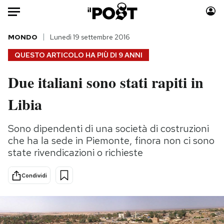
Auto
MONDO
Lunedì 19 settembre 2016
QUESTO ARTICOLO HA PIÙ DI
9 ANNI
HOME
Due italiani sono stati rapiti in
Italia
Moda
Libia
Mondo
Libri
Politica
Consumismi
Sono dipendenti di una società di costruzioni
Tecnologia
Storie/Idee
che ha la sede in Piemonte, finora non ci sono
Internet
Ok Boomer!
state rivendicazioni o richieste
Scienza
Media
Cultura
Europa
Condividi
Economia
Altrecose
Sport
Mondiali calcio 2026