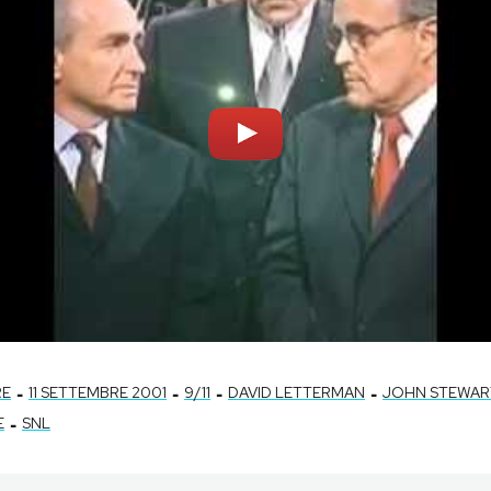
-
-
-
-
RE
11 SETTEMBRE 2001
9/11
DAVID LETTERMAN
JOHN STEWAR
-
E
SNL