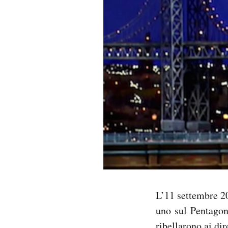
PODCAST
NEWSLETTER
I MIEI PREFERITI
SHOP
CALENDARIO
AREA PERSONALE
L’11 settembre 20
uno sul Pentagono
Area Personale
Newsletter
ribellarono ai dir