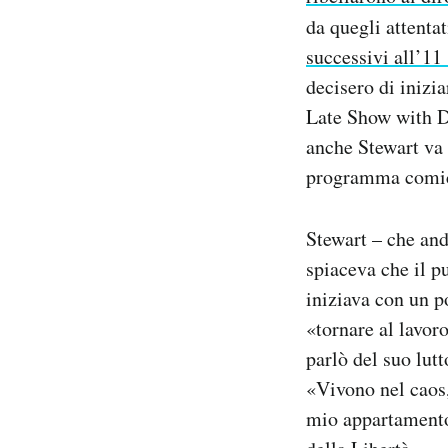
Notifiche mobile
da quegli attentat
Regala il Post
successivi all’11
Hai bisogno di aiuto?
decisero di inizi
Esci
Late Show with Da
anche Stewart va 
programma comico
Stewart – che an
spiaceva che il 
iniziava con un 
«tornare al lavoro
parlò del suo lutt
«Vivono nel caos,
mio appartamento