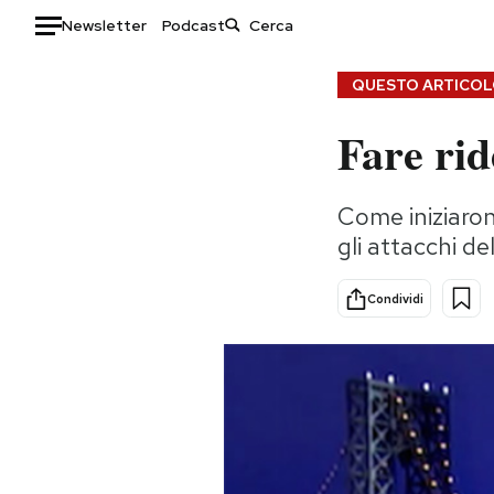
Newsletter
Podcast
Auto
QUESTO ARTICOLO
Fare rid
HOME
Italia
Moda
Come iniziaron
Mondo
Libri
gli attacchi de
Politica
Consumismi
Tecnologia
Storie/Idee
Condividi
Internet
Ok Boomer!
Scienza
Media
Cultura
Europa
Economia
Altrecose
Sport
Mondiali calcio 2026