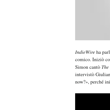
IndieWire
ha parl
comico. Iniziò co
Simon cantò
The
intervistò Giulia
now?», perché ini