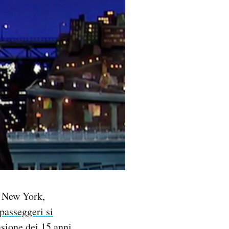
i New York,
 passeggeri si
asione dei 15 anni