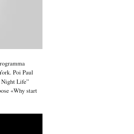
 programma
York. Poi Paul
y Night Life”
spose «Why start