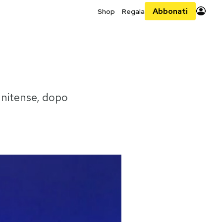
Abbonati
Shop
Regala
unitense, dopo