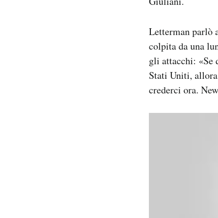
Giuliani.
Letterman parlò a
colpita da una l
gli attacchi: «Se 
Stati Uniti, allo
crederci ora. New