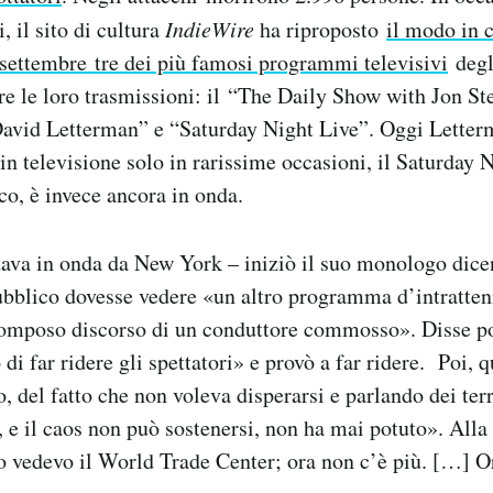
i, il sito di cultura
IndieWire
ha riproposto
il modo in c
 settembre tre dei più famosi programmi televisivi
degli
are le loro trasmissioni: il “The Daily Show with Jon St
vid Letterman” e “Saturday Night Live”. Oggi Letterma
in televisione solo in rarissime occasioni, il Saturday 
, è invece ancora in onda.
dava in onda da New York – iniziò il suo monologo dice
pubblico dovesse vedere «un altro programma d’intratte
pomposo discorso di un conduttore commosso». Disse po
 di far ridere gli spettatori» e provò a far ridere. Poi, 
o, del fatto che non voleva disperarsi e parlando dei terr
 e il caos non può sostenersi, non ha mai potuto». Alla 
 vedevo il World Trade Center; ora non c’è più. […] Or