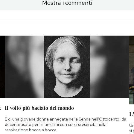
Mostra i commenti
e
Il volto più baciato del mondo
L
È di una giovane donna annegata nella Senna nell'Ottocento, da
decenni usato per i manichini con cui ci si esercita nella
Un
respirazione bocca a bocca
si