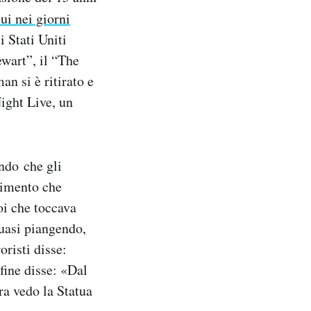
ui nei giorni
 Stati Uniti
ewart”, il “The
n si è ritirato e
Night Live, un
ndo che gli
nimento che
i che toccava
quasi piangendo,
oristi disse:
fine disse: «Dal
a vedo la Statua