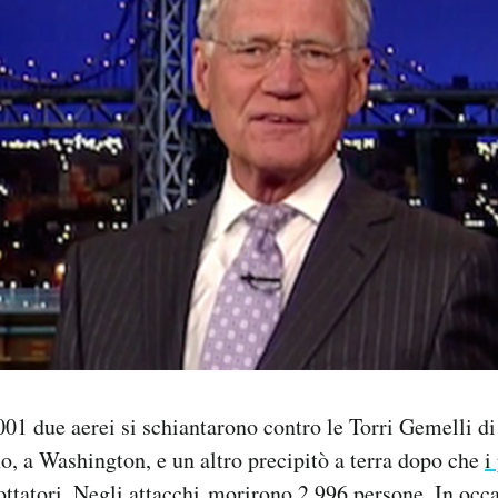
01 due aerei si schiantarono contro le Torri Gemelli d
, a Washington, e un altro precipitò a terra dopo che
i
ottatori
. Negli attacchi morirono 2.996 persone. In occ