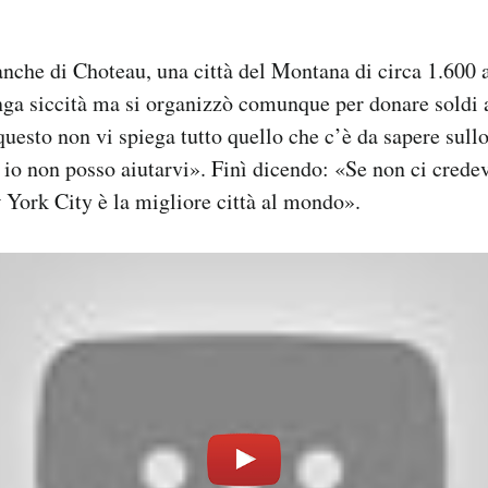
nche di Choteau, una città del Montana di circa 1.600 ab
unga siccità ma si organizzò comunque per donare sold
questo non vi spiega tutto quello che c’è da sapere sullo
ra io non posso aiutarvi». Finì dicendo: «Se non ci crede
 York City è la migliore città al mondo».