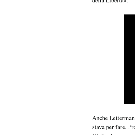
della Libertà».
Anche Letterman 
stava per fare. P