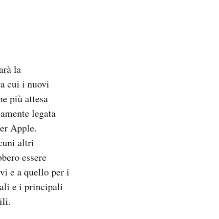
arà la
a cui i nuovi
ne più attesa
ttamente legata
per Apple.
cuni altri
bbero essere
i e a quello per i
i e i principali
li.