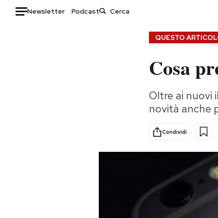
Newsletter
Podcast
Auto
QUESTO ARTICOLO
Cosa pr
HOME
Italia
Moda
Oltre ai nuovi 
Mondo
Libri
novità anche p
Politica
Consumismi
Tecnologia
Storie/Idee
Condividi
Internet
Ok Boomer!
Scienza
Media
Cultura
Europa
Economia
Altrecose
Sport
Mondiali calcio 2026