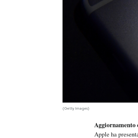
PODCAST
NEWSLETTER
I MIEI PREFERITI
SHOP
CALENDARIO
(Getty Images)
AREA PERSONALE
Aggiornamento d
Area Personale
Apple ha present
Newsletter