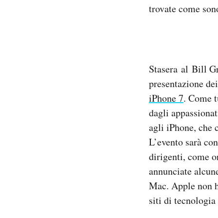
trovate come sono
Notifiche mobile
Regala il Post
Hai bisogno di aiuto?
Esci
Stasera al Bill G
presentazione dei
iPhone 7
. Come t
dagli appassionati
agli iPhone, che 
L’evento sarà co
dirigenti, come o
annunciate alcune
Mac. Apple non ha
siti di tecnologia