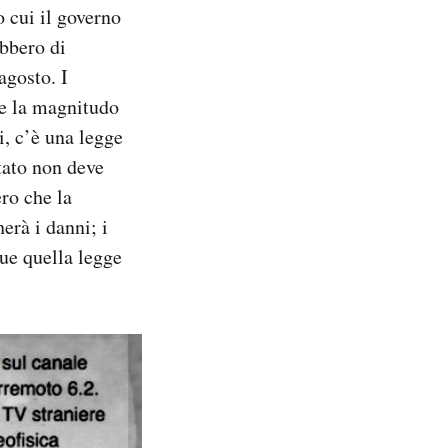
 cui il governo
ebbero di
agosto. I
e la magnitudo
i, c’è una legge
tato non deve
ero che la
erà i danni; i
ue quella legge