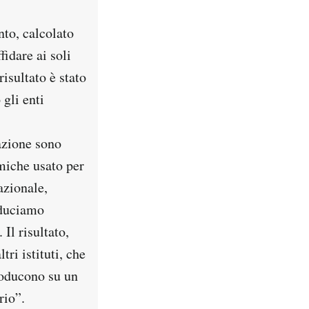
to, calcolato
fidare ai soli
isultato è stato
 gli enti
razione sono
miche usato per
azionale,
roduciamo
 Il risultato,
tri istituti, che
producono su un
rio”.