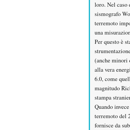
loro. Nel caso 
sismografo Woo
terremoto impor
una misurazion
Per questo è st
strumentazione 
(anche minori d
alla vera energ
6.0, come quell
magnitudo Rich
stampa stranier
Quando invece s
terremoto del 
fornisce da sub