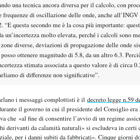
tando una tecnica ancora diversa per il calcolo, con pro
e frequenze di oscillazione delle onde, anche all’INGV s
.2. “E questa secondo me è la cosa più importante: ques
da un’incertezza molto elevata, perché i calcoli sono me
 zone diverse, deviazioni di propagazione delle onde s
 posso ottenere magnitudo di 5.8, da un altro 6.3. Perciò
certezza stimata associata a questo valore è di circa 0.3
arliamo di differenze non significative”.
arlano i messaggi complottisti è il
decreto legge n.59 d
durante il governo in cui il presidente del Consiglio er
va che «al fine di consentire l’avvio di un regime assic
hi derivanti da calamità naturali» si escludeva in certi 
ziale, per i danni subiti da fabbricati». Cinque giorni d