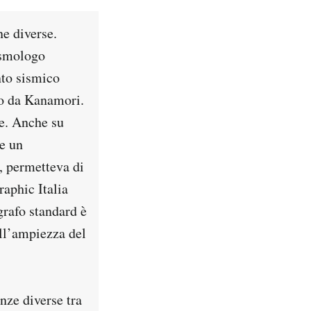
ne diverse.
ismologo
nto sismico
so da Kanamori.
re. Anche su
 e un
, permetteva di
aphic Italia
rafo standard è
ll’ampiezza del
nze diverse tra