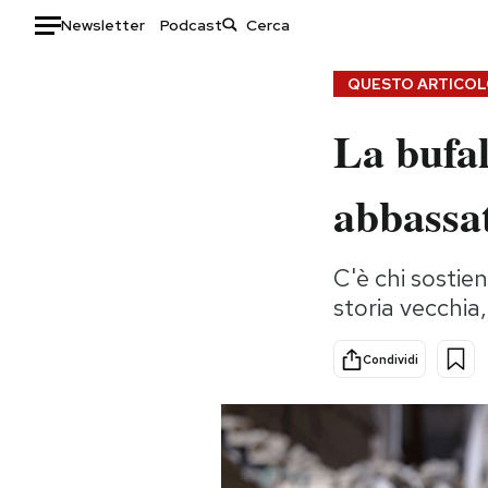
Newsletter
Podcast
Auto
QUESTO ARTICOLO
La bufal
HOME
Italia
Moda
abbassa
Mondo
Libri
Politica
Consumismi
C'è chi sostie
Tecnologia
Storie/Idee
storia vecchia,
Internet
Ok Boomer!
Scienza
Media
Condividi
Cultura
Europa
Economia
Altrecose
Sport
Mondiali calcio 2026