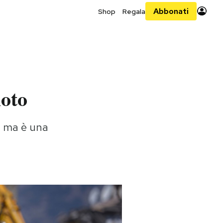
Abbonati
Shop
Regala
moto
, ma è una