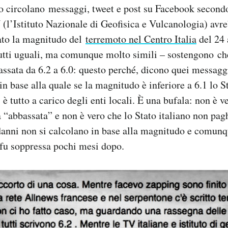
o circolano messaggi, tweet e post su Facebook secondo
 (l’Istituto Nazionale di Geofisica e Vulcanologia) avr
ato la magnitudo del
terremoto nel Centro Italia
del 24 
utti uguali, ma comunque molto simili – sostengono ch
assata da 6.2 a 6.0: questo perché, dicono quei messagg
n base alla quale se la magnitudo è inferiore a 6.1 lo S
è tutto a carico degli enti locali. È una bufala: non è v
 “abbassata” e non è vero che lo Stato italiano non pagh
danni non si calcolano in base alla magnitudo e comunq
fu soppressa pochi mesi dopo.