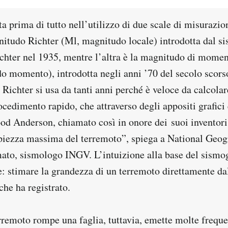
ta prima di tutto nell’utilizzo di due scale di misurazio
nitudo Richter (Ml, magnitudo locale) introdotta dal s
ichter nel 1935, mentre l’altra è la magnitudo di mome
 momento), introdotta negli anni ’70 del secolo scor
Richter si usa da tanti anni perché è veloce da calcola
ocedimento rapido, che attraverso degli appositi grafici
d Anderson, chiamato così in onore dei suoi inventori
piezza massima del terremoto”, spiega a National Geogr
to, sismologo INGV. L’intuizione alla base del sismog
: stimare la grandezza di un terremoto direttamente da
e ha registrato.
remoto rompe una faglia, tuttavia, emette molte freque