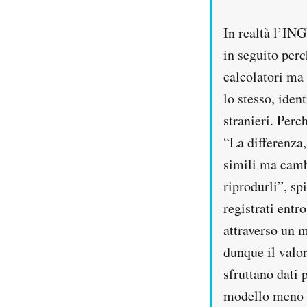
In realtà l’IN
in seguito perc
calcolatori ma 
lo stesso, iden
stranieri. Perc
“La differenza,
simili ma camb
riprodurli”, sp
registrati entr
attraverso un mo
dunque il valor
sfruttano dati 
modello meno sp