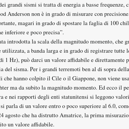
dei grandi sismi si tratta di energia a basse frequenze, c
d Anderson non è in grado di misurare con precisione
tante, magari in grado di spostare la faglia di 100 chil
e inferiore e poco precisa”.
ata introdotta la scala della magnitudo momento, che gr
utilizzata, a banda larga e in grado di registrare tutte 
i 1 Hz), può darci un valore affidabile e direttamente 
ia del sisma. Per i grandi terremoti ben al di sopra del
i che hanno colpito il Cile o il Giappone, non viene usa
ter ma da subito la magnitudo momento. Ed ecco il pe
a e nei rapporti degli enti statunitensi si leggono valori
i parla di un valore entro o poco superiore al 6.0, com
24 agosto che ha distrutto Amatrice, la prima misurazi
ito un valore affidabile.