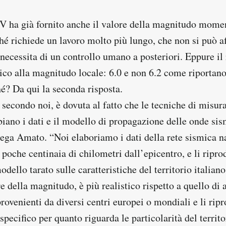
GV ha già fornito anche il valore della magnitudo momen
hé richiede un lavoro molto più lungo, che non si può af
necessita di un controllo umano a posteriori. Eppure il r
tico alla magnitudo locale: 6.0 e non 6.2 come riportano
hé? Da qui la seconda risposta.
 secondo noi, è dovuta al fatto che le tecniche di misu
iano i dati e il modello di propagazione delle onde sis
iega Amato. “Noi elaboriamo i dati della rete sismica n
o poche centinaia di chilometri dall’epicentro, e li rip
dello tarato sulle caratteristiche del territorio italiano.
e della magnitudo, è più realistico rispetto a quello di al
provenienti da diversi centri europei o mondiali e li ri
ecifico per quanto riguarda le particolarità del territo