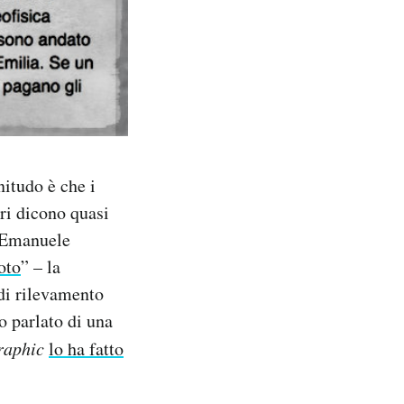
nitudo è che i
eri dicono quasi
o Emanuele
oto
” – la
di rilevamento
no parlato di una
raphic
lo ha fatto