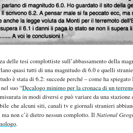
nza delle tesi complottiste sull’abbassamento della mag
rlano quasi tutti di una magnitudo di 6.0 e quelli strani
itudo è stata di 6.2: succede perché – come ha spiegat
 nel suo “
Decalogo minimo per la cronaca di un terrem
isurata in modi diversi e può variare da una stazione 
ibile che alcuni siti, canali tv e giornali stranieri abbia
 ma non c’è dietro nessun complotto. Il
National Geog
smologo
.