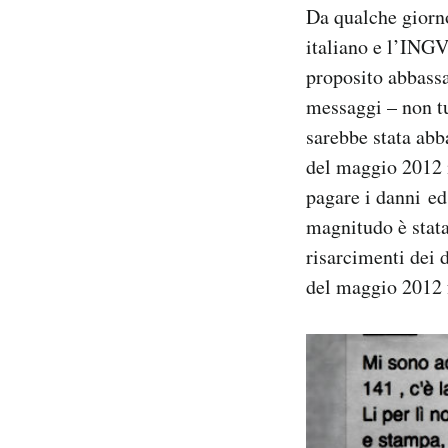
Da qualche giorn
Notifiche mobile
Regala il Post
italiano e l’INGV
Hai bisogno di aiuto?
proposito abbass
Esci
messaggi – non t
sarebbe stata abb
del maggio 2012 i
pagare i danni ed 
magnitudo è stata
risarcimenti dei 
del maggio 2012 