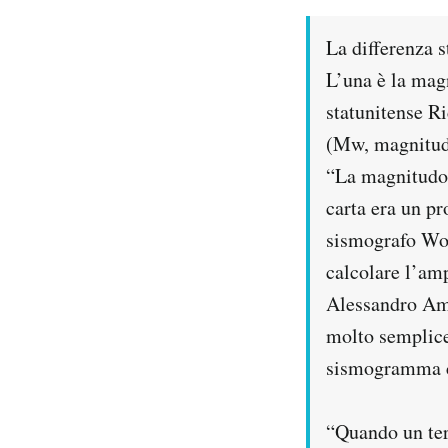
La differenza s
L’una è la mag
statunitense R
(Mw, magnitudo
“La magnitudo 
carta era un pr
sismografo Woo
calcolare l’am
Alessandro Ama
molto semplice
sismogramma ch
“Quando un ter