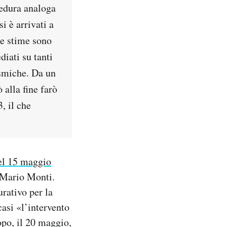
cedura analoga
i è arrivati a
te stime sono
diati su tanti
ismiche. Da un
 alla fine farò
, il che
el 15 maggio
a Mario Monti.
urativo per la
casi «l’intervento
opo, il 20 maggio,