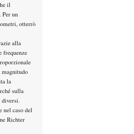
he il
. Per un
ometri, otterrò
azie alla
le frequenze
proporzionale
la magnitudo
ta la
rché sulla
 diversi.
e nel caso del
one Richter