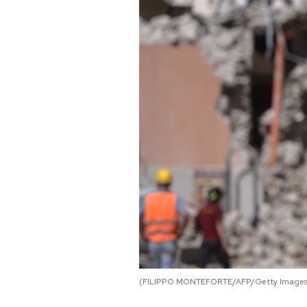
PODCAST
NEWSLETTER
I MIEI PREFERITI
SHOP
CALENDARIO
AREA PERSONALE
Area Personale
(FILIPPO MONTEFORTE/AFP/Getty Images
Newsletter