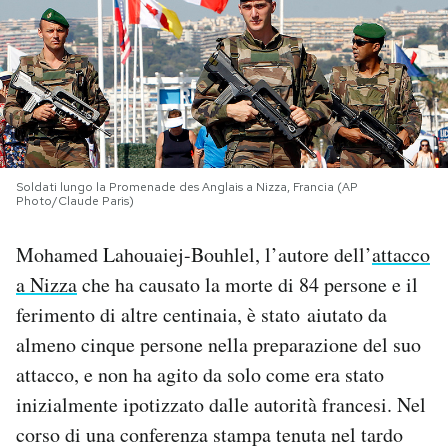
PODCAST
NEWSLETTER
I MIEI PREFERITI
Soldati lungo la Promenade des Anglais a Nizza, Francia (AP
Photo/Claude Paris)
SHOP
Mohamed Lahouaiej-Bouhlel, l’autore dell’
attacco
a Nizza
che ha causato la morte di 84 persone e il
CALENDARIO
ferimento di altre centinaia, è stato aiutato da
almeno cinque persone nella preparazione del suo
AREA PERSONALE
attacco, e non ha agito da solo come era stato
inizialmente ipotizzato dalle autorità francesi. Nel
Area Personale
corso di una conferenza stampa tenuta nel tardo
Newsletter