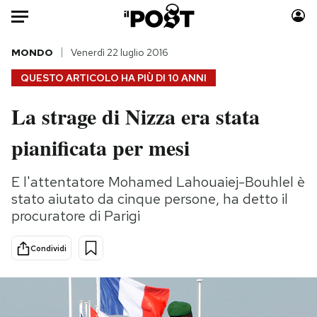
Auto
MONDO
Venerdì 22 luglio 2016
QUESTO ARTICOLO HA PIÙ DI
10 ANNI
HOME
La strage di Nizza era stata
Italia
Moda
pianificata per mesi
Mondo
Libri
Politica
Consumismi
E l'attentatore Mohamed Lahouaiej-Bouhlel è
Tecnologia
Storie/Idee
stato aiutato da cinque persone, ha detto il
Internet
Ok Boomer!
procuratore di Parigi
Scienza
Media
Cultura
Europa
Condividi
Economia
Altrecose
Sport
Mondiali calcio 2026