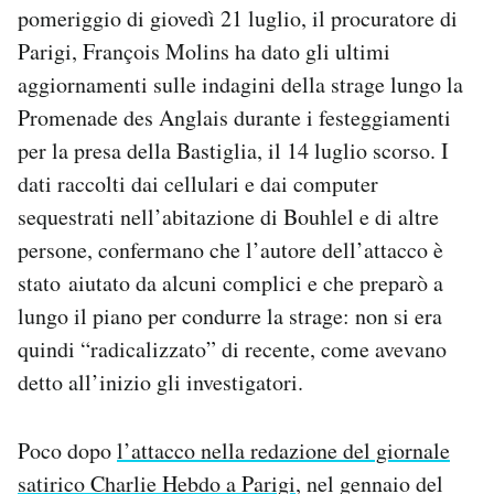
pomeriggio di giovedì 21 luglio, il procuratore di
Notifiche mobile
Regala il Post
Parigi, François Molins ha dato gli ultimi
Hai bisogno di aiuto?
aggiornamenti sulle indagini della strage lungo la
Esci
Promenade des Anglais durante i festeggiamenti
per la presa della Bastiglia, il 14 luglio scorso. I
dati raccolti dai cellulari e dai computer
sequestrati nell’abitazione di Bouhlel e di altre
persone, confermano che l’autore dell’attacco è
stato aiutato da alcuni complici e che preparò a
lungo il piano per condurre la strage: non si era
quindi “radicalizzato” di recente, come avevano
detto all’inizio gli investigatori.
Poco dopo
l’attacco nella redazione del giornale
satirico Charlie Hebdo a Parigi
, nel gennaio del