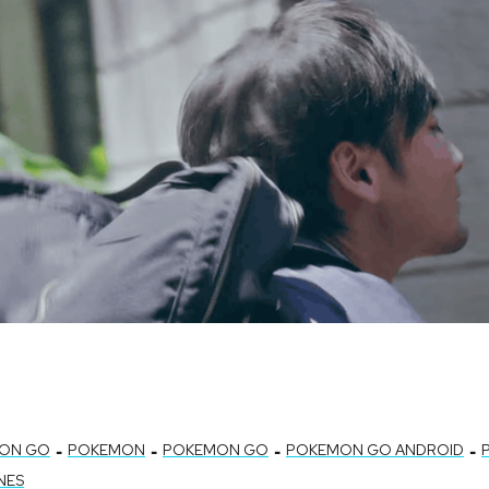
-
-
-
-
MON GO
POKEMON
POKEMON GO
POKEMON GO ANDROID
NES