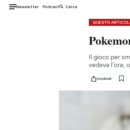
Newsletter
Podcast
Auto
QUESTO ARTICOLO
Pokemon 
HOME
Italia
Moda
Il gioco per s
Mondo
Libri
vedeva l'ora, o
Politica
Consumismi
Tecnologia
Storie/Idee
Condividi
Internet
Ok Boomer!
Scienza
Media
Cultura
Europa
Economia
Altrecose
Sport
Mondiali calcio 2026