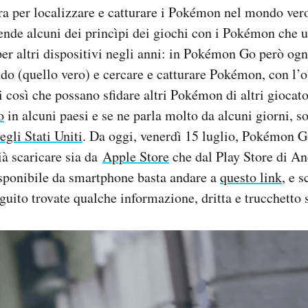
ra per localizzare e catturare i Pokémon nel mondo ve
ende alcuni dei princìpi dei giochi con i Pokémon che 
r altri dispositivi negli anni: in Pokémon Go però ogn
do (quello vero) e cercare e catturare Pokémon, con l’ob
ti così che possano sfidare altri Pokémon di altri gioca
o
in alcuni paesi e se ne parla molto da alcuni giorni, s
egli Stati Uniti
. Da oggi, venerdì 15 luglio, Pokémon G
già scaricare sia da
Apple Store
che dal Play Store di An
isponibile da smartphone basta andare a
questo link
, e 
eguito trovate qualche informazione, dritta e trucchetto 