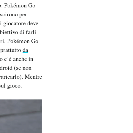
ro. Pokémon Go
uscirono per
i giocatore deve
iettivo di farli
tori. Pokémon Go
oprattutto
da
o c’è anche in
droid (se non
scaricarlo). Mentre
sul gioco.