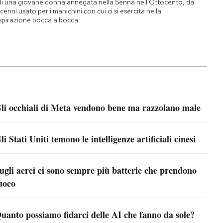
di una giovane donna annegata nella Senna nell'Ottocento, da
cenni usato per i manichini con cui ci si esercita nella
spirazione bocca a bocca
li occhiali di Meta vendono bene ma razzolano male
li Stati Uniti temono le intelligenze artificiali cinesi
ugli aerei ci sono sempre più batterie che prendono
uoco
uanto possiamo fidarci delle AI che fanno da sole?