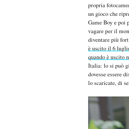
propria fotocame
Notifiche mobile
Regala il Post
un gioco che ripr
Hai bisogno di aiuto?
Game Boy e poi pe
Esci
vagare per il mon
diventare più for
è uscito il 6 lugli
quando è uscito n
Italia: lo si può 
dovesse essere d
lo scaricate, di s