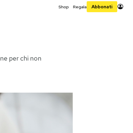
Abbonati
Shop
Regala
one per chi non