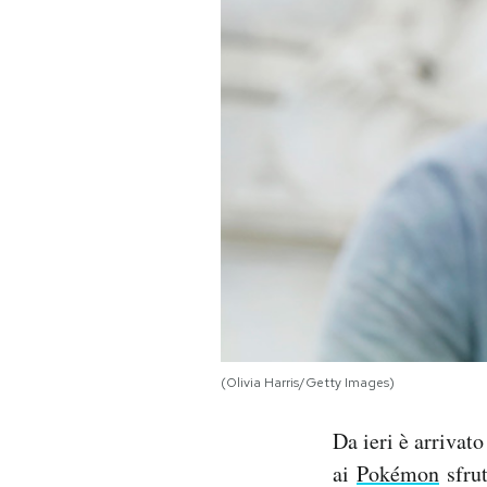
PODCAST
NEWSLETTER
I MIEI PREFERITI
SHOP
CALENDARIO
(Olivia Harris/Getty Images)
AREA PERSONALE
Da ieri è arrivato
Area Personale
ai
Pokémon
sfrut
Newsletter