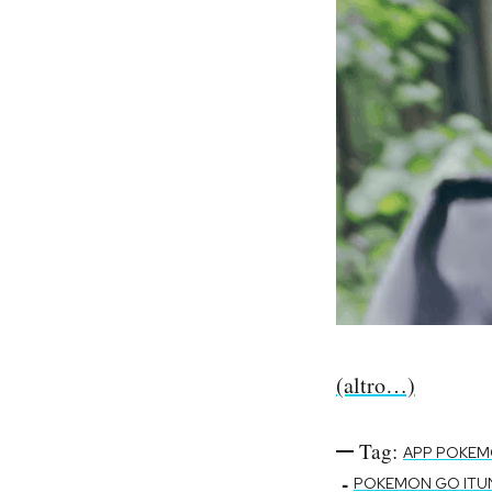
(altro…)
Tag:
APP POKE
-
POKEMON GO ITU