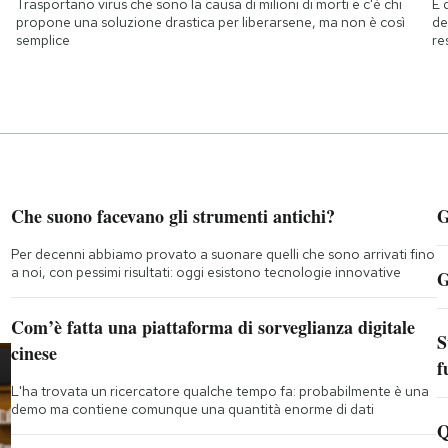
Trasportano virus che sono la causa di milioni di morti e c'è chi
È 
propone una soluzione drastica per liberarsene, ma non è così
de
semplice
re
Che suono facevano gli strumenti antichi?
G
Per decenni abbiamo provato a suonare quelli che sono arrivati fino
a noi, con pessimi risultati: oggi esistono tecnologie innovative
G
Com’è fatta una piattaforma di sorveglianza digitale
S
cinese
f
L'ha trovata un ricercatore qualche tempo fa: probabilmente è una
demo ma contiene comunque una quantità enorme di dati
Q