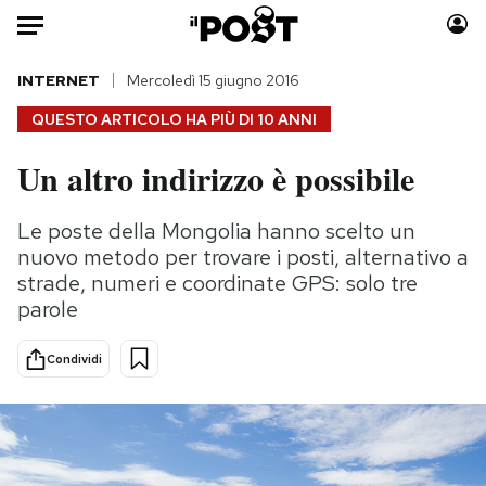
Auto
INTERNET
Mercoledì 15 giugno 2016
QUESTO ARTICOLO HA PIÙ DI
10 ANNI
HOME
Un altro indirizzo è possibile
Italia
Moda
Mondo
Libri
Le poste della Mongolia hanno scelto un
Politica
Consumismi
nuovo metodo per trovare i posti, alternativo a
Tecnologia
Storie/Idee
strade, numeri e coordinate GPS: solo tre
parole
Internet
Ok Boomer!
Scienza
Media
Condividi
Cultura
Europa
Economia
Altrecose
Sport
Mondiali calcio 2026