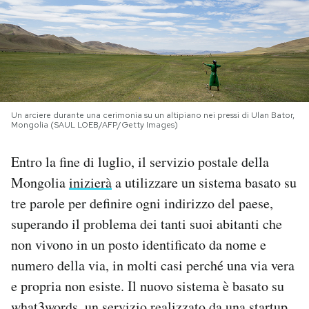
PODCAST
NEWSLETTER
Un arciere durante una cerimonia su un altipiano nei pressi di Ulan Bator,
I MIEI PREFERITI
Mongolia (SAUL LOEB/AFP/Getty Images)
Entro la fine di luglio, il servizio postale della
SHOP
Mongolia
inizierà
a utilizzare un sistema basato su
tre parole per definire ogni indirizzo del paese,
CALENDARIO
superando il problema dei tanti suoi abitanti che
non vivono in un posto identificato da nome e
AREA PERSONALE
numero della via, in molti casi perché una via vera
e propria non esiste. Il nuovo sistema è basato su
Area Personale
Newsletter
what3words
, un servizio realizzato da una startup