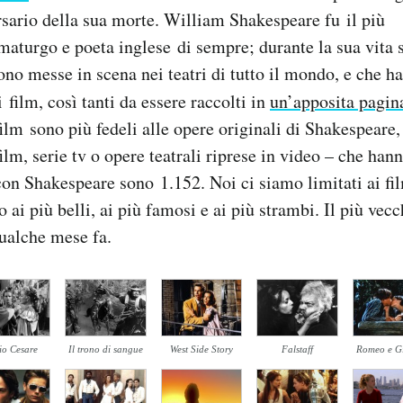
sario della sua morte. William Shakespeare fu il più
turgo e poeta inglese di sempre; durante la sua vita s
no messe in scena nei teatri di tutto il mondo, e che ha
 film, così tanti da essere raccolti in
un’apposita pagin
film sono più fedeli alle opere originali di Shakespeare,
film, serie tv o opere teatrali riprese in video – che han
on Shakespeare sono 1.152. Noi ci siamo limitati ai f
 ai più belli, ai più famosi e ai più strambi. Il più vecc
qualche mese fa.
io Cesare
Il trono di sangue
West Side Story
Falstaff
Romeo e Gi