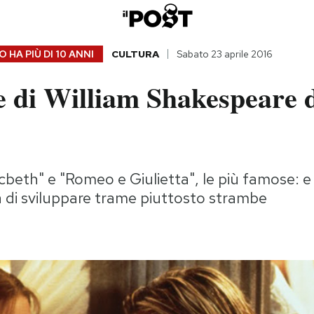
 HA PIÙ DI
10 ANNI
CULTURA
Sabato 23 aprile 2016
e di William Shakespeare d
beth" e "Romeo e Giulietta", le più famose: e
tà di sviluppare trame piuttosto strambe