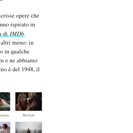
crisse opere che
nno ispirato in
a di
IMDb
.
 altri meno: in
no in qualche
ilm e ne abbiamo
hio è del 1948, il
ulietta
Macbeth