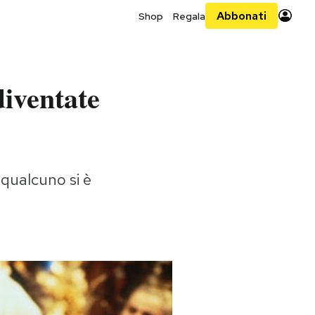
Abbonati
Shop
Regala
iventate
 qualcuno si è