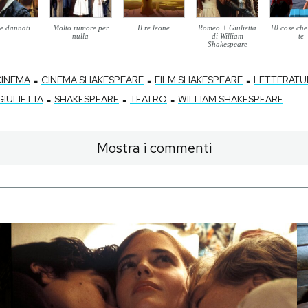
 e dannati
Molto rumore per
Il re leone
Romeo + Giulietta
10 cose che
nulla
di William
te
Shakespeare
-
-
-
CINEMA
CINEMA SHAKESPEARE
FILM SHAKESPEARE
LETTERATU
-
-
-
IULIETTA
SHAKESPEARE
TEATRO
WILLIAM SHAKESPEARE
Mostra i commenti