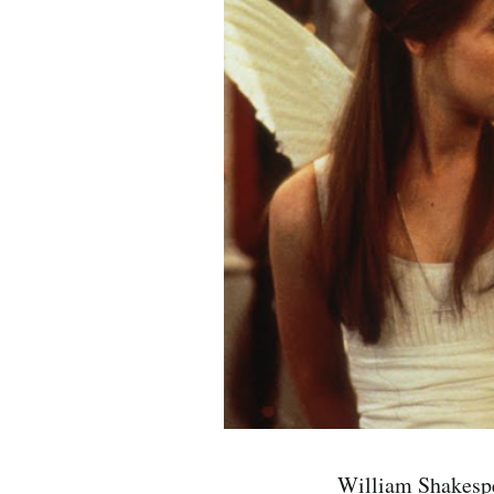
PODCAST
NEWSLETTER
I MIEI PREFERITI
SHOP
CALENDARIO
AREA PERSONALE
Area Personale
William Shakesp
Newsletter