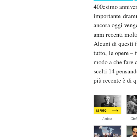
Notifiche mobile
400esimo anniver
Regala il Post
importante dramma
Hai bisogno di aiuto?
ancora oggi vengo
Esci
anni recenti molti
Alcuni di questi 
tutto, le opere – 
modo a che fare c
scelti 14 pensando
più recente è di 
Amleto
Giul