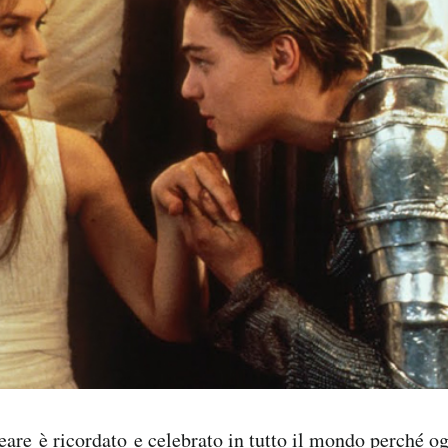
eare
è ricordato e celebrato in tutto il mondo perché og