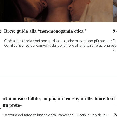
e
Breve guida alla “non-monogamia etica”
9
Cioè ai tipi di relazioni non tradizionali, che prevedono più partner
Da
con il consenso dei coinvolti: dal poliamore all'anarchia relazionale
sp
so
«Un musico fallito, un pio, un teorete, un Bertoncelli o
È
un prete»
o
N
La storia del famoso bisticcio tra Francesco Guccini e uno dei più