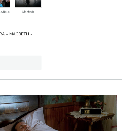
 odio di
Macbeth
-
-
RA
MACBETH