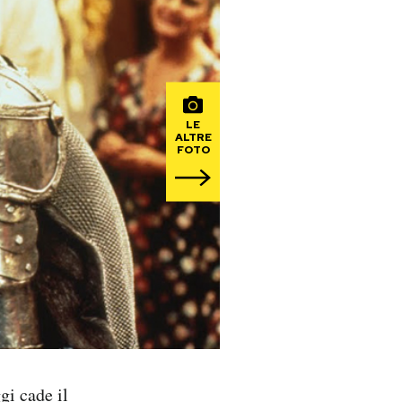
LE
ALTRE
FOTO
gi cade il