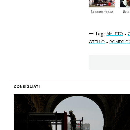
La strana voglia
Belli
Tag:
-
AMLETO
-
OTELLO
ROMEO E G
CONSIGLIATI