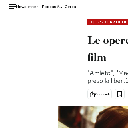
Newsletter
Podcast
Auto
QUESTO ARTICOLO
Le oper
HOME
Italia
Moda
film
Mondo
Libri
Politica
Consumismi
"Amleto", "Mac
Tecnologia
Storie/Idee
preso la liber
Internet
Ok Boomer!
Scienza
Media
Condividi
Cultura
Europa
Economia
Altrecose
Sport
Mondiali calcio 2026