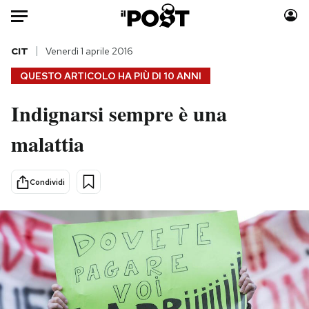
Auto
CIT
Venerdì 1 aprile 2016
QUESTO ARTICOLO HA PIÙ DI
10 ANNI
HOME
Indignarsi sempre è una
Italia
Moda
malattia
Mondo
Libri
Politica
Consumismi
Tecnologia
Storie/Idee
Condividi
Internet
Ok Boomer!
Scienza
Media
Cultura
Europa
Economia
Altrecose
Sport
Mondiali calcio 2026