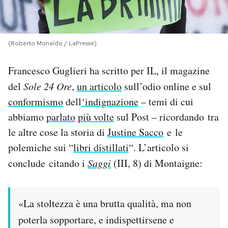
PODCAST
(Roberto Monaldo / LaPresse)
NEWSLETTER
Francesco Guglieri ha scritto per IL, il magazine
del
Sole 24 Ore
,
un articolo
sull’odio online e sul
I MIEI PREFERITI
conformismo
dell
‘indignazione
– temi di cui
abbiamo
parlato
più volte
sul Post – ricordando tra
SHOP
le altre cose la storia di
Justine Sacco
e le
polemiche sui “
libri distillati
“. L’articolo si
CALENDARIO
conclude citando i
Saggi
(III, 8) di Montaigne:
AREA PERSONALE
«La stoltezza è una brutta qualità, ma non
Area Personale
poterla sopportare, e indispettirsene e
Newsletter