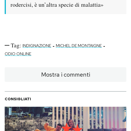
rodercisi, è un’altra specie di malattia»
Notifiche mobile
Regala il Post
Hai bisogno di aiuto?
Esci
Tag:
-
-
INDIGNAZIONE
MICHEL DE MONTAIGNE
ODIO ONLINE
Mostra i commenti
CONSIGLIATI