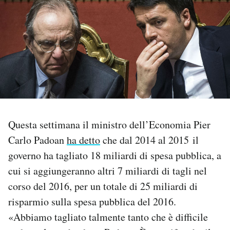
PODCAST
NEWSLETTER
I MIEI PREFERITI
SHOP
Questa settimana il ministro dell’Economia Pier
Carlo Padoan
ha detto
che dal 2014 al 2015 il
governo ha tagliato 18 miliardi di spesa pubblica, a
CALENDARIO
cui si aggiungeranno altri 7 miliardi di tagli nel
corso del 2016, per un totale di 25 miliardi di
AREA PERSONALE
risparmio sulla spesa pubblica del 2016.
Area Personale
«Abbiamo tagliato talmente tanto che è difficile
Newsletter