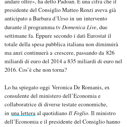
andare oltre», ha detto Padoan. È una cifra che il
Notifiche mobile
presidente del Consiglio Matteo Renzi aveva già
Regala il Post
anticipato a Barbara d’Urso in un intervento
Hai bisogno di aiuto?
durante il programma tv
Domenica Live
, due
Esci
settimane fa. Eppure secondo i dati Eurostat il
totale della spesa pubblica italiana non diminuirà
ma anzi continuerà a crescere, passando da 826
miliardi di euro del 2014 a 835 miliardi di euro nel
2016. Cos’è che non torna?
Lo ha spiegato oggi Veronica De Romanis, ex
consulente del ministero dell’Economia e
collaboratrice di diverse testate economiche,
in
una lettera
al quotidiano
Il Foglio
. Il ministro
dell’Economia e il presidente del Consiglio hanno