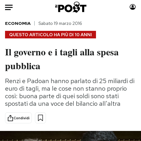
Auto
ECONOMIA
Sabato 19 marzo 2016
QUESTO ARTICOLO HA PIÙ DI
10 ANNI
HOME
Il governo e i tagli alla spesa
Italia
Moda
pubblica
Mondo
Libri
Politica
Consumismi
Renzi e Padoan hanno parlato di 25 miliardi di
Tecnologia
Storie/Idee
euro di tagli, ma le cose non stanno proprio
Internet
Ok Boomer!
così: buona parte di quei soldi sono stati
Scienza
Media
spostati da una voce del bilancio all'altra
Cultura
Europa
Economia
Altrecose
Condividi
Sport
Mondiali calcio 2026