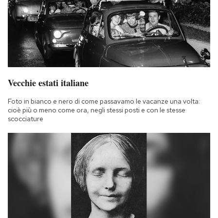
Vecchie estati italiane
Foto in bianco e nero di come passavamo le vacanze una volta:
cioè più o meno come ora, negli stessi posti e con le stesse
scocciature