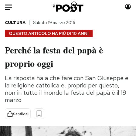
Auto
CULTURA
Sabato 19 marzo 2016
QUESTO ARTICOLO HA PIÙ DI
10 ANNI
HOME
Perché la festa del papà è
Italia
Moda
proprio oggi
Mondo
Libri
Politica
Consumismi
La risposta ha a che fare con San Giuseppe e
Tecnologia
Storie/Idee
la religione cattolica e, proprio per questo,
Internet
Ok Boomer!
non in tutto il mondo la festa del papà è il 19
Scienza
Media
marzo
Cultura
Europa
Economia
Altrecose
Condividi
Sport
Mondiali calcio 2026