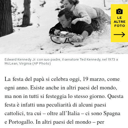
PODCAST
LE
ALTRE
FOTO
NEWSLETTER
I MIEI PREFERITI
Edward Kennedy Jr. con suo padre, il senatore Ted Kennedy, nel 1973 a
McLean, Virginia (AP Photo)
SHOP
La festa del papà si celebra oggi, 19 marzo, come
ogni anno. Esiste anche in altri paesi del mondo,
CALENDARIO
ma non in tutti si festeggia lo stesso giorno. Questa
festa è infatti una peculiarità di alcuni paesi
AREA PERSONALE
cattolici, tra cui – oltre all’Italia – ci sono Spagna
Area Personale
e Portogallo. In altri paesi del mondo – per
Newsletter