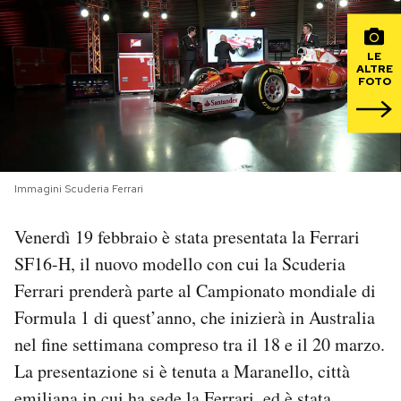
PODCAST
LE
ALTRE
FOTO
NEWSLETTER
I MIEI PREFERITI
Immagini Scuderia Ferrari
SHOP
Venerdì 19 febbraio è stata presentata la Ferrari
SF16-H, il nuovo modello con cui la Scuderia
CALENDARIO
Ferrari prenderà parte al Campionato mondiale di
Formula 1 di quest’anno, che inizierà in Australia
AREA PERSONALE
nel fine settimana compreso tra il 18 e il 20 marzo.
La presentazione si è tenuta a Maranello, città
Area Personale
Newsletter
emiliana in cui ha sede la Ferrari, ed è stata