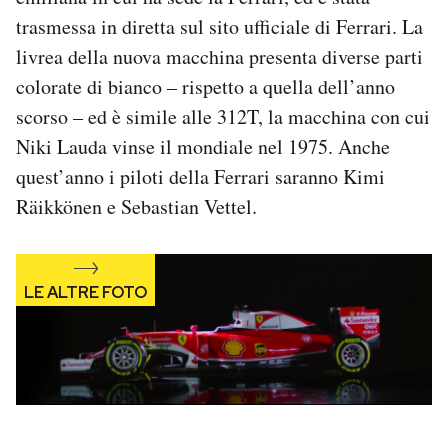
Notifiche mobile
trasmessa in diretta sul sito ufficiale di Ferrari. La
Regala il Post
livrea della nuova macchina presenta diverse parti
Hai bisogno di aiuto?
colorate di bianco – rispetto a quella dell’anno
Esci
scorso – ed è simile alle 312T, la macchina con cui
Niki Lauda vinse il mondiale nel 1975. Anche
quest’anno i piloti della Ferrari saranno Kimi
Räikkönen e Sebastian Vettel.