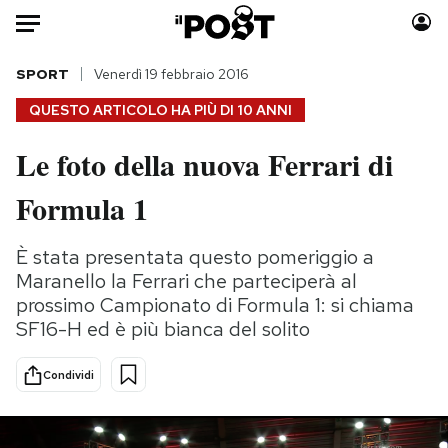
Auto
SPORT
Venerdì 19 febbraio 2016
QUESTO ARTICOLO HA PIÙ DI
10 ANNI
HOME
Le foto della nuova Ferrari di
Italia
Moda
Formula 1
Mondo
Libri
Politica
Consumismi
È stata presentata questo pomeriggio a
Tecnologia
Storie/Idee
Maranello la Ferrari che parteciperà al
Internet
Ok Boomer!
prossimo Campionato di Formula 1: si chiama
Scienza
Media
SF16-H ed è più bianca del solito
Cultura
Europa
Economia
Altrecose
Condividi
Sport
Mondiali calcio 2026