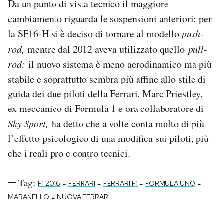
Da un punto di vista tecnico il maggiore
cambiamento riguarda le sospensioni anteriori: per
la SF16-H si è deciso di tornare al modello
push-
rod,
mentre dal 2012 aveva utilizzato quello
pull-
rod:
il nuovo sistema è meno aerodinamico ma più
stabile e soprattutto sembra più affine allo stile di
guida dei due piloti della Ferrari. Marc Priestley,
ex meccanico di Formula 1 e ora collaboratore di
Sky Sport,
ha detto che a volte conta molto di più
l’effetto psicologico di una modifica sui piloti, più
che i reali pro e contro tecnici.
Tag:
-
-
-
-
F1 2016
FERRARI
FERRARI F1
FORMULA UNO
-
MARANELLO
NUOVA FERRARI