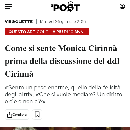
Auto
VIRGOLETTE
Martedì 26 gennaio 2016
QUESTO ARTICOLO HA PIÙ DI
10 ANNI
HOME
Come si sente Monica Cirinnà
Italia
Moda
prima della discussione del ddl
Mondo
Libri
Politica
Consumismi
Cirinnà
Tecnologia
Storie/Idee
Internet
Ok Boomer!
«Sento un peso enorme, quello della felicità
Scienza
Media
degli altri», «Che si vuole mediare? Un diritto
Cultura
Europa
o c'è o non c'è»
Economia
Altrecose
Condividi
Sport
Mondiali calcio 2026