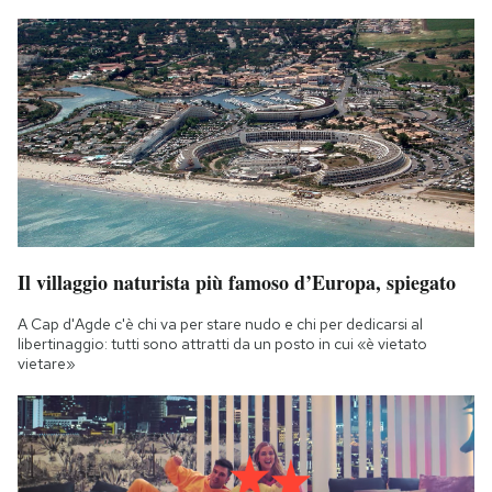
Il villaggio naturista più famoso d’Europa, spiegato
A Cap d'Agde c'è chi va per stare nudo e chi per dedicarsi al
libertinaggio: tutti sono attratti da un posto in cui «è vietato
vietare»