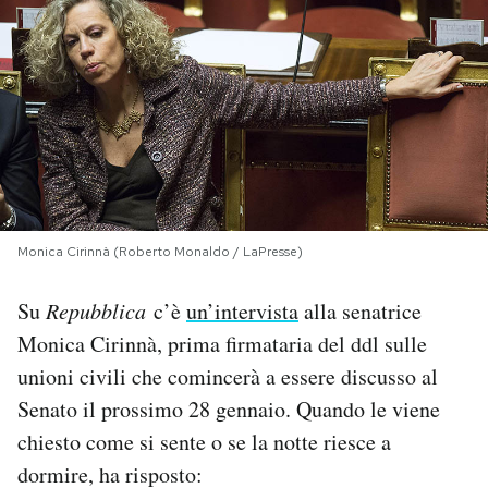
PODCAST
NEWSLETTER
I MIEI PREFERITI
Monica Cirinnà (Roberto Monaldo / LaPresse)
SHOP
Su
Repubblica
c’è
un’intervista
alla senatrice
CALENDARIO
Monica Cirinnà, prima firmataria del ddl sulle
unioni civili che comincerà a essere discusso al
AREA PERSONALE
Senato il prossimo 28 gennaio. Quando le viene
chiesto come si sente o se la notte riesce a
Area Personale
dormire, ha risposto:
Newsletter