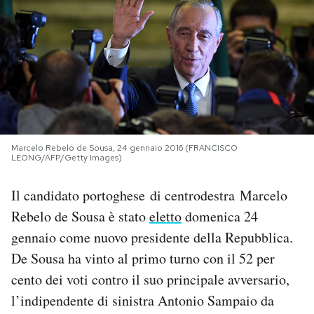
PODCAST
NEWSLETTER
I MIEI PREFERITI
Marcelo Rebelo de Sousa, 24 gennaio 2016 (FRANCISCO
LEONG/AFP/Getty Images)
SHOP
Il candidato portoghese di centrodestra Marcelo
CALENDARIO
Rebelo de Sousa è stato
eletto
domenica 24
gennaio come nuovo presidente della Repubblica.
De Sousa ha vinto al primo turno con il 52 per
AREA PERSONALE
cento dei voti contro il suo principale avversario,
Area Personale
l’indipendente di sinistra Antonio Sampaio da
Newsletter