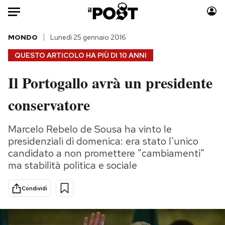
Auto
MONDO
Lunedì 25 gennaio 2016
QUESTO ARTICOLO HA PIÙ DI
10 ANNI
HOME
Il Portogallo avrà un presidente
Italia
Moda
conservatore
Mondo
Libri
Politica
Consumismi
Marcelo Rebelo de Sousa ha vinto le
Tecnologia
Storie/Idee
presidenziali di domenica: era stato l'unico
Internet
Ok Boomer!
candidato a non promettere "cambiamenti"
Scienza
Media
ma stabilità politica e sociale
Cultura
Europa
Economia
Altrecose
Condividi
Sport
Mondiali calcio 2026