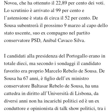
Novoa, che ha ottenuto il 22,89 per cento dei voti.
Notifiche mobile
Lo scrutinio è arrivato al 99 per cento e
Regala il Post
l’astensione è stata di circa il 52 per cento. De
Hai bisogno di aiuto?
Esci
Sousa subentrerà il prossimo 9 marzo al capo dello
stato uscente, suo ex compagno nel partito
conservatore PSD, Anibal Cavaco Silva.
I candidati alla presidenza del Portogallo erano in
totale dieci, ma secondo i sondaggi il candidato
favorito era proprio Marcelo Rebelo de Sousa. De
Sousa ha 67 anni, è figlio dell’ex ministro
conservatore Baltasar Rebelo de Sousa, ha una
cattedra in diritto all’Università di Lisbona, da
diversi anni non ha incarichi politici ed è un ex
conduttore e opinionista di talk show politici, tra i