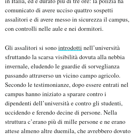
in Italia, ed è durato più di tre ore: la polizia ha
Notifiche mobile
comunicato di avere ucciso quattro sospetti
Regala il Post
assalitori e di avere messo in sicurezza il campus,
Hai bisogno di aiuto?
con controlli nelle aule e nei dormitori.
Esci
Gli assalitori si sono
introdotti
nell’università
sfruttando la scarsa visibilità dovuta alla nebbia
invernale, eludendo le guardie di sorveglianza
passando attraverso un vicino campo agricolo.
Secondo le testimonianze, dopo essere entrati nel
campus hanno iniziato a sparare contro i
dipendenti dell’università e contro gli studenti,
uccidendo e ferendo decine di persone. Nella
struttura c’erano più di mille persone e ne erano
attese almeno altre duemila, che avrebbero dovuto