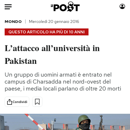
Auto
MONDO
Mercoledì 20 gennaio 2016
QUESTO ARTICOLO HA PIÙ DI
10 ANNI
HOME
L’attacco all’università in
Italia
Moda
Pakistan
Mondo
Libri
Politica
Consumismi
Un gruppo di uomini armati è entrato nel
Tecnologia
Storie/Idee
campus di Charsadda nel nord-ovest del
Internet
Ok Boomer!
paese, i media locali parlano di oltre 20 morti
Scienza
Media
Cultura
Europa
Condividi
Economia
Altrecose
Sport
Mondiali calcio 2026