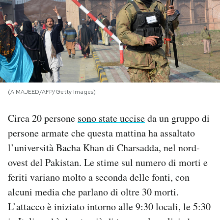
PODCAST
NEWSLETTER
I MIEI PREFERITI
(A MAJEED/AFP/Getty Images)
Circa 20 persone
sono state uccise
da un gruppo di
SHOP
persone armate che questa mattina ha assaltato
l’università Bacha Khan di Charsadda, nel nord-
CALENDARIO
ovest del Pakistan. Le stime sul numero di morti e
feriti variano molto a seconda delle fonti, con
AREA PERSONALE
alcuni media che parlano di oltre 30 morti.
Area Personale
L’attacco è iniziato intorno alle 9:30 locali, le 5:30
Newsletter