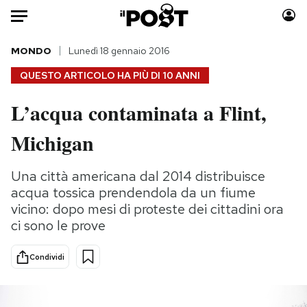
Auto
MONDO
Lunedì 18 gennaio 2016
QUESTO ARTICOLO HA PIÙ DI
10 ANNI
HOME
L’acqua contaminata a Flint,
Italia
Moda
Michigan
Mondo
Libri
Politica
Consumismi
Una città americana dal 2014 distribuisce
Tecnologia
Storie/Idee
acqua tossica prendendola da un fiume
Internet
Ok Boomer!
vicino: dopo mesi di proteste dei cittadini ora
Scienza
Media
ci sono le prove
Cultura
Europa
Economia
Altrecose
Condividi
Sport
Mondiali calcio 2026