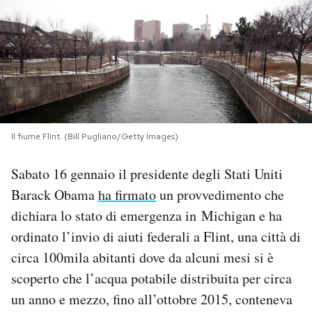
PODCAST
NEWSLETTER
I MIEI PREFERITI
Il fiume Flint. (Bill Pugliano/Getty Images)
SHOP
Sabato 16 gennaio il presidente degli Stati Uniti
Barack Obama
ha firmato
un provvedimento che
CALENDARIO
dichiara lo stato di emergenza in Michigan e ha
ordinato l’invio di aiuti federali a Flint, una città di
circa 100mila abitanti dove da alcuni mesi si è
AREA PERSONALE
scoperto che l’acqua potabile distribuita per circa
Area Personale
un anno e mezzo, fino all’ottobre 2015, conteneva
Newsletter