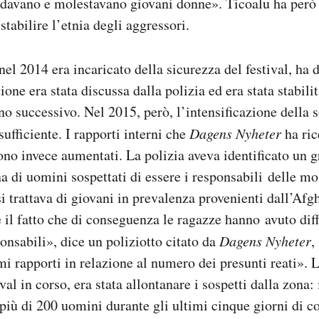
ndavano e molestavano giovani donne». Ticoalu ha però 
stabilire l’etnia degli aggressori.
nel 2014 era incaricato della sicurezza del festival, ha 
ione era stata discussa dalla polizia ed era stata stabili
no successivo. Nel 2015, però, l’intensificazione della 
ufficiente. I rapporti interni che
Dagens Nyheter
ha ri
sono invece aumentati. La polizia aveva identificato un
a di uomini sospettati di essere i responsabili delle mo
si trattava di giovani in prevalenza provenienti dall’Afg
 il fatto che di conseguenza le ragazze hanno avuto diff
ponsabili», dice un poliziotto citato da
Dagens Nyheter
,
mi rapporti in relazione al numero dei presunti reati». L
ival in corso, era stata allontanare i sospetti dalla zona
più di 200 uomini durante gli ultimi cinque giorni di co