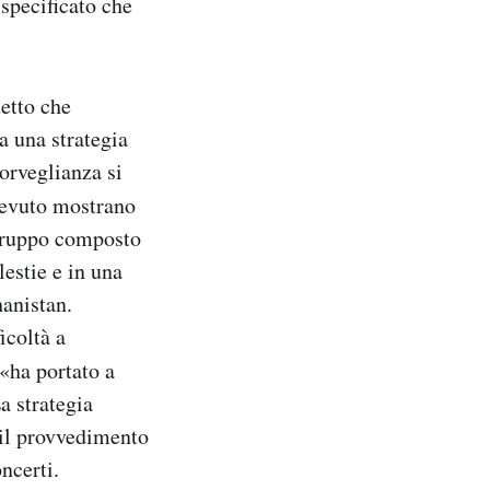
specificato che
detto che
ta una strategia
sorveglianza si
cevuto mostrano
 gruppo composto
lestie e in una
hanistan.
icoltà a
 «ha portato a
a strategia
: il provvedimento
ncerti.