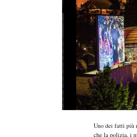
PODCAST
NEWSLETTER
I MIEI PREFERITI
SHOP
CALENDARIO
AREA PERSONALE
Uno dei fatti più
Area Personale
che la polizia, i
Newsletter