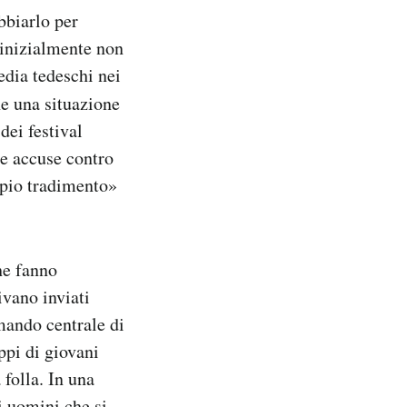
bbiarlo per
i inizialmente non
media tedeschi nei
e una situazione
dei festival
le accuse contro
pio tradimento»
he fanno
ivano inviati
mando centrale di
ppi di giovani
folla. In una
i uomini che si