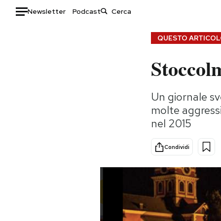
Newsletter
Podcast
Auto
QUESTO ARTICOLO
Stoccol
HOME
Italia
Moda
Un giornale sv
Mondo
Libri
molte aggressi
Politica
Consumismi
nel 2015
Tecnologia
Storie/Idee
Internet
Ok Boomer!
Condividi
Scienza
Media
Cultura
Europa
Economia
Altrecose
Sport
Mondiali calcio 2026