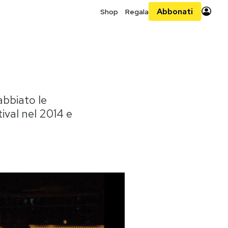
Abbonati
Shop
Regala
abbiato le
ival nel 2014 e