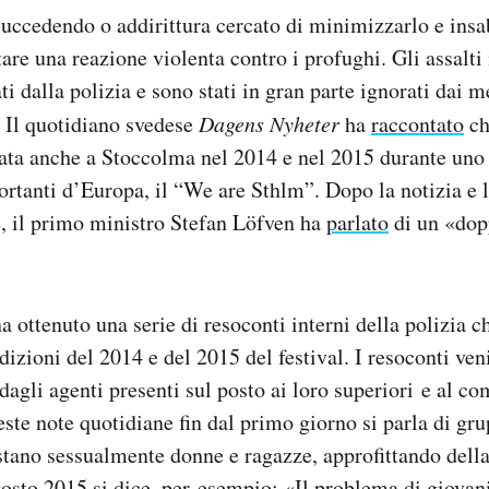
succedendo o addirittura cercato di minimizzarlo e insa
tare una reazione violenta contro i profughi. Gli assalt
ti dalla polizia e sono stati in gran parte ignorati dai 
. Il quotidiano svedese
Dagens Nyheter
ha
raccontato
ch
icata anche a Stoccolma nel 2014 e nel 2015 durante uno 
ortanti d’Europa, il “We are Sthlm”. Dopo la notizia e 
e, il primo ministro Stefan Löfven ha
parlato
di un «dop
a ottenuto una serie di resoconti interni della polizia c
dizioni del 2014 e del 2015 del festival. I resoconti ven
agli agenti presenti sul posto ai loro superiori e al co
ste note quotidiane fin dal primo giorno si parla di gru
ano sessualmente donne e ragazze, approfittando della 
osto 2015 si dice, per esempio: «Il problema di giovan