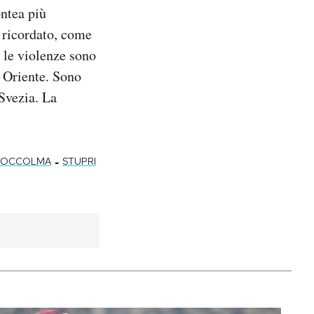
ontea più
a ricordato, come
e le violenze sono
 Oriente. Sono
 Svezia. La
-
TOCCOLMA
STUPRI