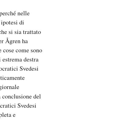
 perché nelle
’ipotesi di
he si sia trattato
ter Ågren ha
le cose come sono
i estrema destra
ocratici Svedesi
iticamente
giornale
a conclusione del
cratici Svedesi
leta e