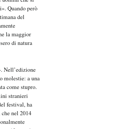
si». Quando però
ttimana del
vamente
che la maggior
ssero di natura
». Nell’edizione
no molestie: a una
cata come stupro.
ini stranieri
el festival, ha
a che nel 2014
zionalmente