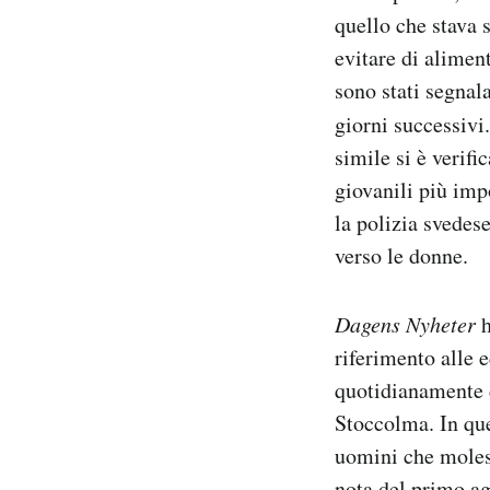
Notifiche mobile
quello che stava 
Regala il Post
evitare di alimen
Hai bisogno di aiuto?
sono stati segnala
Esci
giorni successivi
simile si è verif
giovanili più imp
la polizia svedes
verso le donne.
Dagens Nyheter
h
riferimento alle e
quotidianamente d
Stoccolma. In que
uomini che molest
nota del primo ag