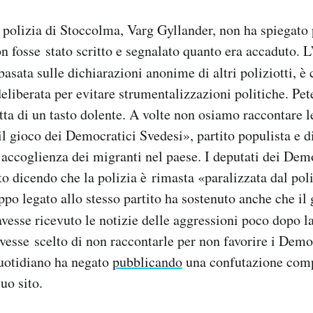
a polizia di Stoccolma, Varg Gyllander, non ha spiegato
on fosse stato scritto e segnalato quanto era accaduto. L
 basata sulle dichiarazioni anonime di altri poliziotti, è c
eliberata per evitare strumentalizzazioni politiche. Pe
ta di un tasto dolente. A volte non osiamo raccontare 
 il gioco dei Democratici Svedesi», partito populista e d
’accoglienza dei migranti nel paese. I deputati dei Dem
 dicendo che la polizia è rimasta «paralizzata dal pol
ppo legato allo stesso partito ha sostenuto anche che il 
vesse ricevuto le notizie delle aggressioni poco dopo l
avesse scelto di non raccontarle per non favorire i Demo
 quotidiano ha negato
pubblicando
una confutazione comp
uo sito.