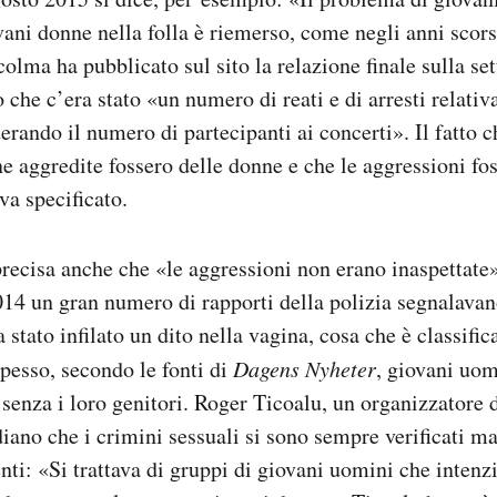
vani donne nella folla è riemerso, come negli anni scor
colma ha pubblicato sul sito la relazione finale sulla se
to che c’era stato «un numero di reati e di arresti relati
erando il numero di partecipanti ai concerti». Il fatto 
ne aggredite fossero delle donne e che le aggressioni fo
va specificato.
recisa anche che «le aggressioni non erano inaspettate
2014 un gran numero di rapporti della polizia segnalava
 stato infilato un dito nella vagina, cosa che è classifi
spesso, secondo le fonti di
Dagens Nyheter
, giovani uom
 senza i loro genitori. Roger Ticoalu, un organizzatore d
diano che i crimini sessuali si sono sempre verificati m
renti: «Si trattava di gruppi di giovani uomini che inten