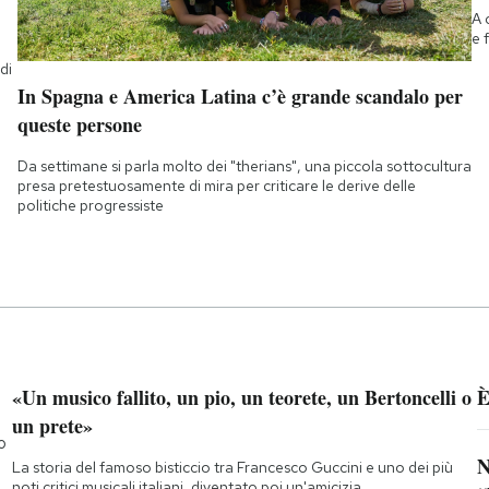
A 
e 
di
a
In Spagna e America Latina c’è grande scandalo per
queste persone
Da settimane si parla molto dei "therians", una piccola sottocultura
presa pretestuosamente di mira per criticare le derive delle
politiche progressiste
«Un musico fallito, un pio, un teorete, un Bertoncelli o
È
un prete»
o
N
La storia del famoso bisticcio tra Francesco Guccini e uno dei più
noti critici musicali italiani, diventato poi un'amicizia