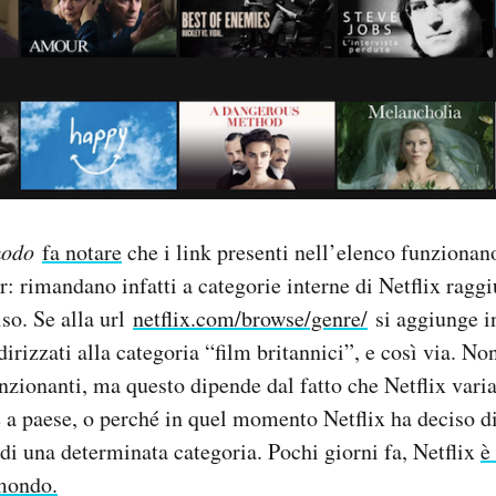
modo
fa notare
che i link presenti nell’elenco funzionano
r: rimandano infatti a categorie interne di Netflix raggi
iso. Se alla url
netflix.com/browse/genre/
si aggiunge i
irizzati alla categoria “film britannici”, e così via. Non
nzionanti, ma questo dipende dal fatto che Netflix varia
 a paese, o perché in quel momento Netflix ha deciso d
m di una determinata categoria. Pochi giorni fa, Netflix
è
 mondo.