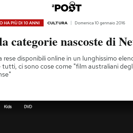
 HA PIÙ DI
10 ANNI
CULTURA
Domenica 10 gennaio 2016
a categorie nascoste di Net
 rese disponibili online in un lunghissimo elen
tutti, ci sono cose come "film australiani deg
nse"