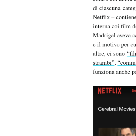
Notifiche mobile
di ciascuna categ
Regala il Post
Netflix – contien
Hai bisogno di aiuto?
interna coi film d
Esci
Madrigal
aveva c
e il motivo per cu
altre, ci sono
“fi
strambi”
,
“commed
funziona anche pe