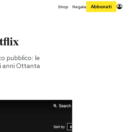
Abbonati
Shop
Regala
flix
co pubblico: le
li anni Ottanta