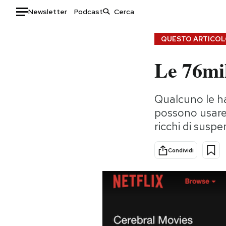
Newsletter
Podcast
Auto
QUESTO ARTICOLO
Le 76mil
HOME
Italia
Moda
Qualcuno le ha
Mondo
Libri
possono usare 
Politica
Consumismi
ricchi di suspe
Tecnologia
Storie/Idee
Internet
Ok Boomer!
Condividi
Scienza
Media
Cultura
Europa
Economia
Altrecose
Sport
Mondiali calcio 2026