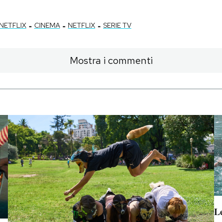
-
-
-
NETFLIX
CINEMA
NETFLIX
SERIE TV
Mostra i commenti
Le