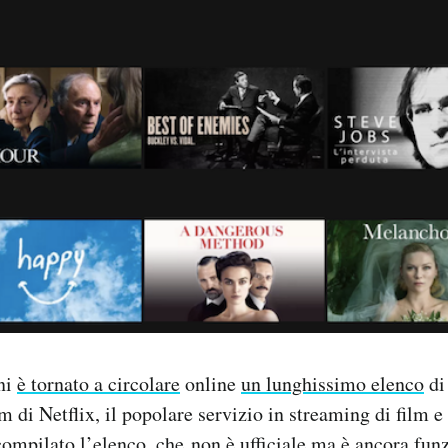
rni
è tornato a circolare
online
un lunghissimo elenco
di
m di Netflix, il popolare servizio in streaming di film e
compilato l’elenco, che non è ufficiale ma è ancora fun