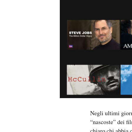
PODCAST
NEWSLETTER
I MIEI PREFERITI
SHOP
CALENDARIO
AREA PERSONALE
Negli ultimi gio
“nascoste” dei fil
Area Personale
Newsletter
chiaro chi abbia 