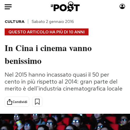
Auto
CULTURA
Sabato 2 gennaio 2016
QUESTO ARTICOLO HA PIÙ DI
10 ANNI
HOME
In Cina i cinema vanno
Italia
Moda
benissimo
Mondo
Libri
Politica
Consumismi
Nel 2015 hanno incassato quasi il 50 per
Tecnologia
Storie/Idee
cento in più rispetto al 2014: gran parte del
Internet
Ok Boomer!
merito è dell'industria cinematografica locale
Scienza
Media
Cultura
Europa
Condividi
Economia
Altrecose
Sport
Mondiali calcio 2026