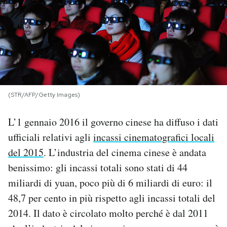
PODCAST
NEWSLETTER
I MIEI PREFERITI
(STR/AFP/Getty Images)
L’1 gennaio 2016 il governo cinese ha diffuso i dati
SHOP
ufficiali relativi agli
incassi cinematografici locali
del 2015
. L’industria del cinema cinese è andata
CALENDARIO
benissimo: gli incassi totali sono stati di 44
miliardi di yuan, poco più di 6 miliardi di euro: il
AREA PERSONALE
48,7 per cento in più rispetto agli incassi totali del
Area Personale
2014. Il dato è circolato molto perché è dal 2011
Newsletter