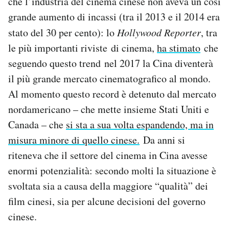
che l’industria del cinema cinese non aveva un così
Notifiche mobile
grande aumento di incassi (tra il 2013 e il 2014 era
Regala il Post
stato del 30 per cento): lo
Hollywood Reporter
, tra
Hai bisogno di aiuto?
le più importanti riviste di cinema,
ha stimato
che
Esci
seguendo questo trend nel 2017 la Cina diventerà
il più grande mercato cinematografico al mondo.
Al momento questo record è detenuto dal mercato
nordamericano – che mette insieme Stati Uniti e
Canada – che
si sta a sua volta espandendo, ma in
misura minore di quello cinese.
Da anni si
riteneva che il settore del cinema in Cina avesse
enormi potenzialità: secondo molti la situazione è
svoltata sia a causa della maggiore “qualità” dei
film cinesi, sia per alcune decisioni del governo
cinese.