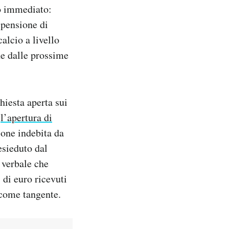
to immediato:
spensione di
alcio a livello
he dalle prossime
hiesta aperta sui
o
l’apertura di
one indebita da
esieduto dal
 verbale che
 di euro ricevuti
 come tangente.