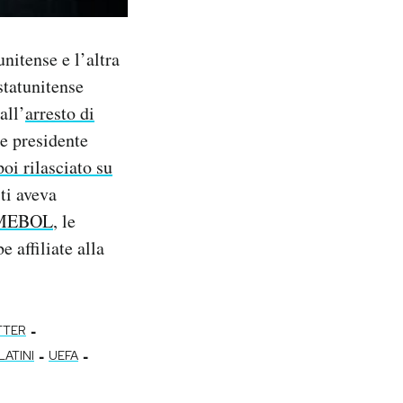
nitense e l’altra
statunitense
all’
arresto di
ce presidente
poi rilasciato su
ti aveva
ONMEBOL
, le
 affiliate alla
-
TTER
-
-
LATINI
UEFA