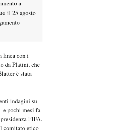
gamento a
ue il 25 agosto
pagamento
n linea con i
o da Platini, che
latter è stata
enti indagini su
 e pochi mesi fa
a presidenza FIFA.
l comitato etico