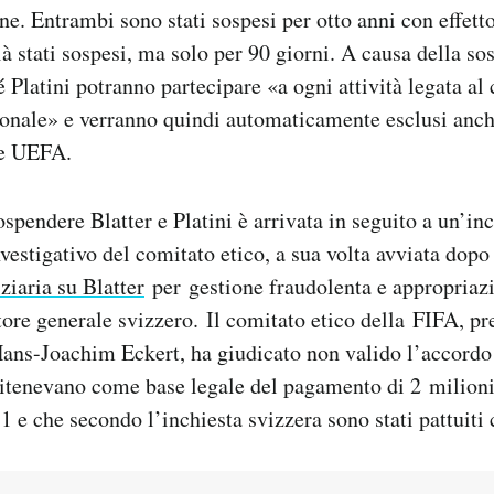
ne. Entrambi sono stati sospesi per otto anni con effet
à stati sospesi, ma solo per 90 giorni. A causa della so
 Platini potranno partecipare «a ogni attività legata al c
ionale» e verranno quindi automaticamente esclusi anc
 e UEFA.
spendere Blatter e Platini è arrivata in seguito a un’inc
nvestigativo del comitato etico, a sua volta avviata dop
ziaria su Blatter
per gestione fraudolenta e appropriazi
tore generale svizzero. Il comitato etico della FIFA, pr
Hans-Joachim Eckert, ha giudicato non valido l’accordo
 ritenevano come base legale del pagamento di 2 milioni
11 e che secondo l’inchiesta svizzera sono stati pattuiti