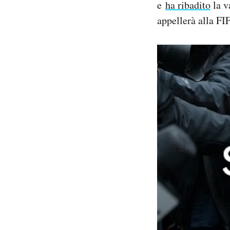
e
ha ribadito
la v
appellerà alla FI