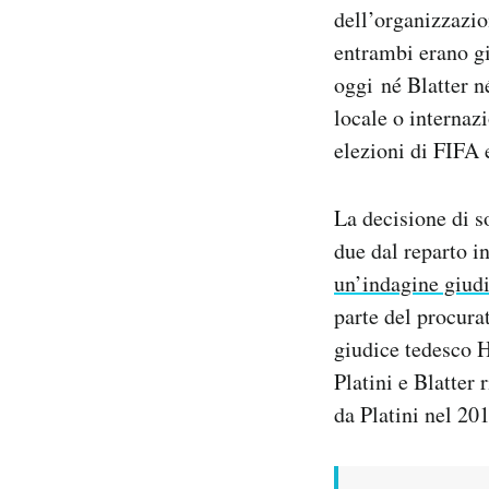
dell’organizzazio
Notifiche mobile
Regala il Post
entrambi erano gi
Hai bisogno di aiuto?
oggi né Blatter né
Esci
locale o internaz
elezioni di FIFA
La decisione di so
due dal reparto i
un’indagine giudi
parte del procura
giudice tedesco 
Platini e Blatter
da Platini nel 20