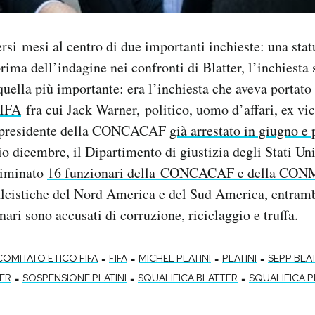
rsi mesi al centro di due importanti inchieste: una statu
rima dell’indagine nei confronti di Blatter, l’inchiesta 
uella più importante: era l’inchiesta che aveva portato 
FIFA
fra cui Jack Warner, politico, uomo d’affari, ex vi
x presidente della CONCACAF
già arrestato in giugno e 
 dicembre, il Dipartimento di giustizia degli Stati Uni
riminato
16 funzionari della CONCACAF e della C
lcistiche del Nord America e del Sud America, entrambe
ari sono accusati di corruzione, riciclaggio e truffa.
-
-
-
-
COMITATO ETICO FIFA
FIFA
MICHEL PLATINI
PLATINI
SEPP BLA
-
-
-
ER
SOSPENSIONE PLATINI
SQUALIFICA BLATTER
SQUALIFICA P