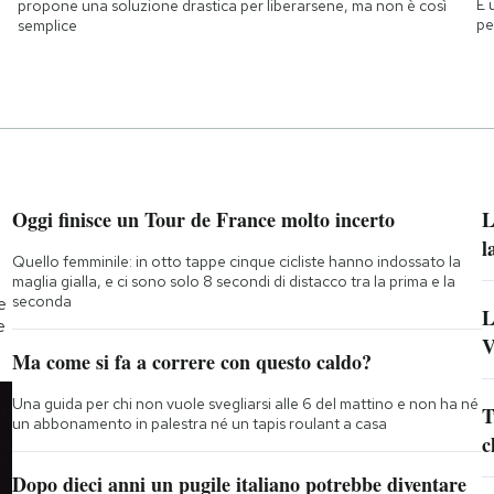
È 
propone una soluzione drastica per liberarsene, ma non è così
pe
semplice
Oggi finisce un Tour de France molto incerto
L
l
Quello femminile: in otto tappe cinque cicliste hanno indossato la
maglia gialla, e ci sono solo 8 secondi di distacco tra la prima e la
seconda
e
L
e
V
Ma come si fa a correre con questo caldo?
Una guida per chi non vuole svegliarsi alle 6 del mattino e non ha né
T
un abbonamento in palestra né un tapis roulant a casa
c
Dopo dieci anni un pugile italiano potrebbe diventare