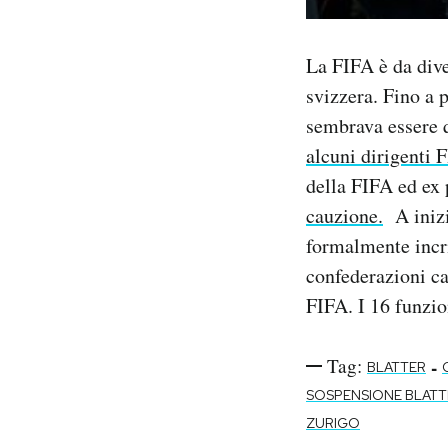
La FIFA è da dive
svizzera. Fino a p
sembrava essere q
alcuni dirigenti 
della FIFA ed e
cauzione.
A inizio
formalmente inc
confederazioni ca
FIFA. I 16 funzion
Tag:
-
BLATTER
SOSPENSIONE BLATT
ZURIGO