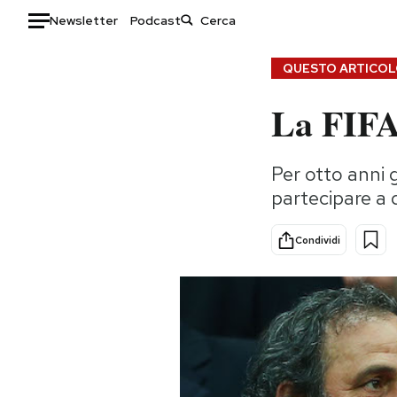
Newsletter
Podcast
Auto
QUESTO ARTICOLO
La FIFA 
HOME
Italia
Moda
Per otto anni 
Mondo
Libri
partecipare a q
Politica
Consumismi
Tecnologia
Storie/Idee
Condividi
Internet
Ok Boomer!
Scienza
Media
Cultura
Europa
Economia
Altrecose
Sport
Mondiali calcio 2026