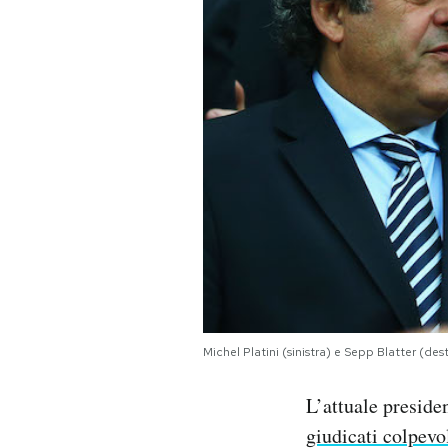
PODCAST
NEWSLETTER
I MIEI PREFERITI
SHOP
CALENDARIO
Michel Platini (sinistra) e Sepp Blatter (de
AREA PERSONALE
L’attuale preside
Area Personale
giudicati colpevol
Newsletter