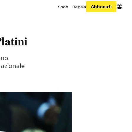
Abbonati
Shop
Regala
latini
nno
rnazionale