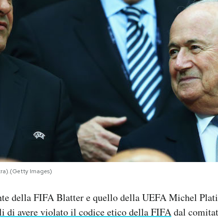
stra).(Getty Images)
nte della FIFA Blatter e quello della UEFA Michel Plat
i di avere violato il codice etico della FIFA
dal comitat