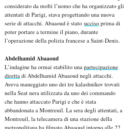
Notifiche mobile
considerato da molti l’uomo che ha organizzato gli
Regala il Post
attentati di Parigi, stava progettando una nuova
Hai bisogno di aiuto?
serie di attacchi. Abaaoud è stato
ucciso
prima di
Esci
poter portare a termine il piano, durante
l’operazione della polizia francese a Saint-Denis.
Abdelhamid Abaaoud
L’indagine ha ormai stabilito una
partecipazione
diretta
di Abdelhamid Abaaoud negli attacchi.
Aveva maneggiato uno dei tre kalashnikov trovati
nella Seat nera utilizzata da uno dei commando
che hanno attaccato Parigi e che è stata
abbandonata a Montreuil. La sera degli attentati, a
Montreuil, la telecamera di una stazione della
metropolitana ha filmato Abaaoud intorno alle 22.