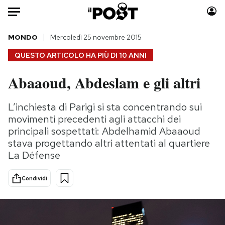
Auto
MONDO
Mercoledì 25 novembre 2015
QUESTO ARTICOLO HA PIÙ DI
10 ANNI
HOME
Abaaoud, Abdeslam e gli altri
Italia
Moda
Mondo
Libri
L’inchiesta di Parigi si sta concentrando sui
Politica
Consumismi
movimenti precedenti agli attacchi dei
Tecnologia
Storie/Idee
principali sospettati: Abdelhamid Abaaoud
stava progettando altri attentati al quartiere
Internet
Ok Boomer!
La Défense
Scienza
Media
Cultura
Europa
Condividi
Economia
Altrecose
Sport
Mondiali calcio 2026