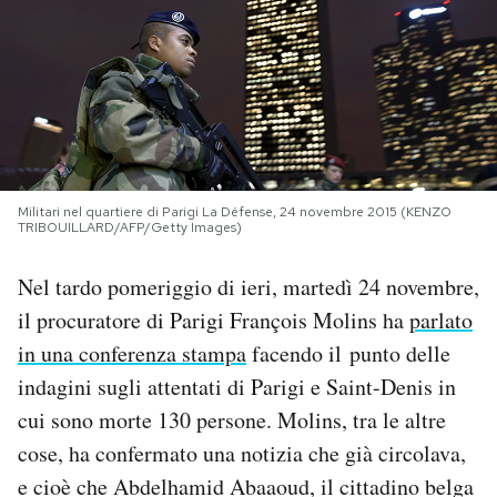
PODCAST
NEWSLETTER
I MIEI PREFERITI
Militari nel quartiere di Parigi La Défense, 24 novembre 2015 (KENZO
TRIBOUILLARD/AFP/Getty Images)
SHOP
Nel tardo pomeriggio di ieri, martedì 24 novembre,
il procuratore di Parigi François Molins ha
parlato
CALENDARIO
in una conferenza stampa
facendo il punto delle
indagini sugli attentati di Parigi e Saint-Denis in
AREA PERSONALE
cui sono morte 130 persone. Molins, tra le altre
cose, ha confermato una notizia che già circolava,
Area Personale
e cioè che Abdelhamid Abaaoud, il cittadino belga
Newsletter