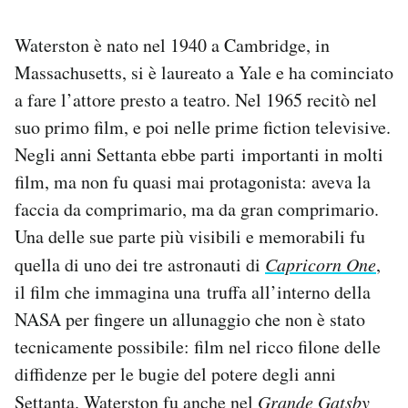
Notifiche mobile
Regala il Post
Waterston è nato nel 1940 a Cambridge, in
Hai bisogno di aiuto?
Massachusetts, si è laureato a Yale e ha cominciato
Esci
a fare l’attore presto a teatro. Nel 1965 recitò nel
suo primo film, e poi nelle prime fiction televisive.
Negli anni Settanta ebbe parti importanti in molti
film, ma non fu quasi mai protagonista: aveva la
faccia da comprimario, ma da gran comprimario.
Una delle sue parte più visibili e memorabili fu
quella di uno dei tre astronauti di
Capricorn One
,
il film che immagina una truffa all’interno della
NASA per fingere un allunaggio che non è stato
tecnicamente possibile: film nel ricco filone delle
diffidenze per le bugie del potere degli anni
Settanta. Waterston fu anche nel
Grande Gatsby