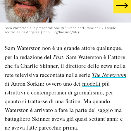
PODCAST
Sam Waterson alla presentazione di "Grace and Frankie" il 29 aprile
NEWSLETTER
scorso a Los Angeles. (Rich Fury/Invision/AP)
Sam Waterston non è un grande attore qualunque,
I MIEI PREFERITI
per la redazione del
Post
. Sam Waterston è l’attore
che fa Charlie Skinner, il direttore delle news nella
SHOP
rete televisiva raccontata nella serie
The Newsroom
di Aaron Sorkin: ovvero uno dei
modelli
più
CALENDARIO
istruttivi e contemporanei di giornalismo, per
quanto si trattasse di una fiction. Ma quando
AREA PERSONALE
Waterston è arrivato a fare la parte del saggio ma
battagliero Skinner aveva già quasi settant’anni: e
Area Personale
ne aveva fatte parecchie prima.
Newsletter