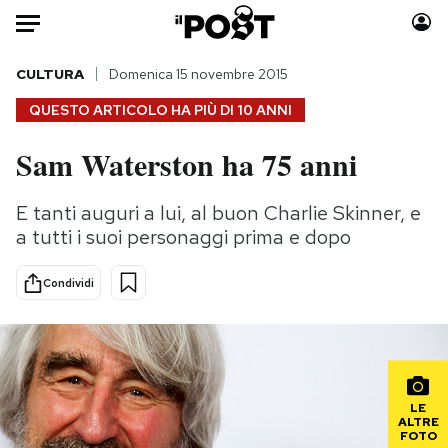
Auto
CULTURA
Domenica 15 novembre 2015
QUESTO ARTICOLO HA PIÙ DI
10 ANNI
HOME
Sam Waterston ha 75 anni
Italia
Moda
Mondo
Libri
E tanti auguri a lui, al buon Charlie Skinner, e
Politica
Consumismi
a tutti i suoi personaggi prima e dopo
Tecnologia
Storie/Idee
Internet
Ok Boomer!
Condividi
Scienza
Media
Cultura
Europa
Economia
Altrecose
Sport
Mondiali calcio 2026
LE
ALTRE
FOTO