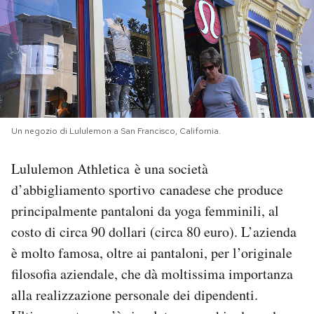
PODCAST
NEWSLETTER
I MIEI PREFERITI
Un negozio di Lululemon a San Francisco, California.
Lululemon Athletica è una società
SHOP
d’abbigliamento sportivo canadese che produce
principalmente pantaloni da yoga femminili, al
CALENDARIO
costo di circa 90 dollari (circa 80 euro). L’azienda
è molto famosa, oltre ai pantaloni, per l’originale
AREA PERSONALE
filosofia aziendale, che dà moltissima importanza
Area Personale
alla realizzazione personale dei dipendenti.
Newsletter