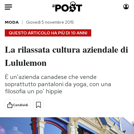
Auto
MODA
Giovedì 5 novembre 2015
QUESTO ARTICOLO HA PIÙ DI
10 ANNI
HOME
La rilassata cultura aziendale di
Italia
Moda
Lululemon
Mondo
Libri
Politica
Consumismi
È un'azienda canadese che vende
Tecnologia
Storie/Idee
soprattutto pantaloni da yoga, con una
Internet
Ok Boomer!
filosofia un po' hippie
Scienza
Media
Cultura
Europa
Condividi
Economia
Altrecose
Sport
Mondiali calcio 2026