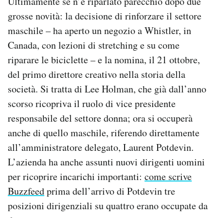
Ultimamente se n’è riparlato parecchio dopo due
Notifiche mobile
grosse novità: la decisione di rinforzare il settore
Regala il Post
maschile – ha aperto un negozio a Whistler, in
Hai bisogno di aiuto?
Canada, con lezioni di stretching e su come
Esci
riparare le biciclette – e la nomina, il 21 ottobre,
del primo direttore creativo nella storia della
società. Si tratta di Lee Holman, che già dall’anno
scorso ricopriva il ruolo di vice presidente
responsabile del settore donna; ora si occuperà
anche di quello maschile, riferendo direttamente
all’amministratore delegato, Laurent Potdevin.
L’azienda ha anche assunti nuovi dirigenti uomini
per ricoprire incarichi importanti:
come scrive
Buzzfeed
prima dell’arrivo di Potdevin tre
posizioni dirigenziali su quattro erano occupate da