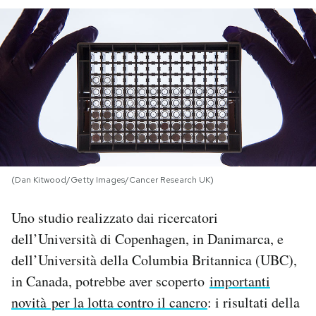
PODCAST
NEWSLETTER
I MIEI PREFERITI
SHOP
(Dan Kitwood/Getty Images/Cancer Research UK)
CALENDARIO
Uno studio realizzato dai ricercatori
dell’Università di Copenhagen, in Danimarca, e
dell’Università della Columbia Britannica (UBC),
AREA PERSONALE
in Canada, potrebbe aver scoperto
importanti
Area Personale
novità per la lotta contro il cancro
: i risultati della
Newsletter