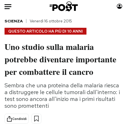
Auto
SCIENZA
Venerdì 16 ottobre 2015
QUESTO ARTICOLO HA PIÙ DI
10 ANNI
HOME
Uno studio sulla malaria
Italia
Moda
potrebbe diventare importante
Mondo
Libri
Politica
Consumismi
per combattere il cancro
Tecnologia
Storie/Idee
Internet
Ok Boomer!
Sembra che una proteina della malaria riesca
Scienza
Media
a distruggere le cellule tumorali dall'interno: i
Cultura
Europa
test sono ancora all'inizio ma i primi risultati
sono promettenti
Economia
Altrecose
Sport
Mondiali calcio 2026
Condividi