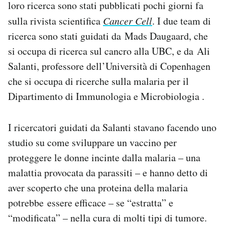
loro ricerca sono stati pubblicati pochi giorni fa
Notifiche mobile
sulla rivista scientifica
Cancer Cell
. I due team di
Regala il Post
ricerca sono stati guidati da Mads Daugaard, che
Hai bisogno di aiuto?
Esci
si occupa di ricerca sul cancro alla UBC, e da Ali
Salanti, professore dell’Università di Copenhagen
che si occupa di ricerche sulla malaria per il
Dipartimento di Immunologia e Microbiologia .
I ricercatori guidati da Salanti stavano facendo uno
studio su come sviluppare un vaccino per
proteggere le donne incinte dalla malaria – una
malattia provocata da parassiti – e hanno detto di
aver scoperto che una proteina della malaria
potrebbe essere efficace – se “estratta” e
“modificata” – nella cura di molti tipi di tumore.