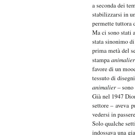
a seconda dei tem
Notifiche mobile
Regala il Post
stabilizzarsi in 
Hai bisogno di aiuto?
permette tuttora 
Esci
Ma ci sono stati 
stata sinonimo di
prima metà del se
stampa
animalier
favore di un mood
tessuto di disegn
animalier
– sono 
Già nel 1947 Dior
settore – aveva p
vedersi in passer
Solo qualche sett
indossava una gia