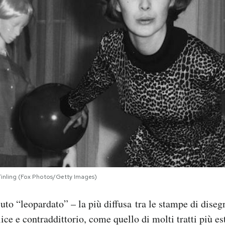
 Tinling (Fox Photos/Getty Images)
ssuto “leopardato” – la più diffusa tra le stampe di dise
ice e contraddittorio, come quello di molti tratti più e