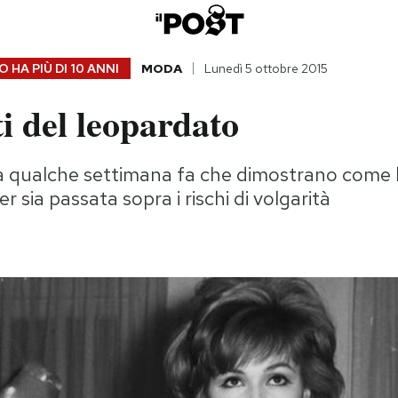
 HA PIÙ DI
10 ANNI
MODA
Lunedì 5 ottobre 2015
lti del leopardato
 a qualche settimana fa che dimostrano come 
er sia passata sopra i rischi di volgarità