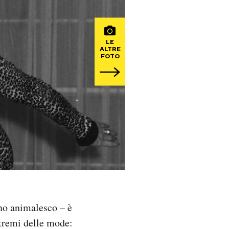
LE
ALTRE
FOTO
gno animalesco – è
stremi delle mode: