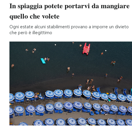
In spiaggia potete portarvi da mangiare
quello che volete
Ogni estate alcuni stabilimenti provano a imporre un divieto
che però è illegittimo