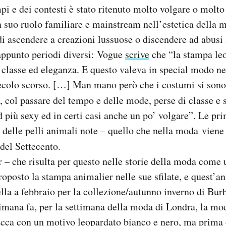
pi e dei contesti è stato ritenuto molto volgare o molto 
un suo ruolo familiare e mainstream nell’estetica della 
di ascendere a creazioni lussuose o discendere ad abusi
appunto periodi diversi: Vogue
scrive
che “la stampa le
 classe ed eleganza. E questo valeva in special modo n
colo scorso. […] Man mano però che i costumi si sono 
, col passare del tempo e delle mode, perse di classe e s
 più sexy ed in certi casi anche un po’ volgare”. Le pr
i delle pelli animali note – quello che nella moda vien
del Settecento.
 – che risulta per questo nelle storie della moda come 
roposto la stampa animalier nelle sue sfilate, e quest’an
ella a febbraio per la collezione/autunno inverno di Bu
imana fa, per la settimana della moda di Londra, la m
cca con un motivo leopardato bianco e nero, ma prima d