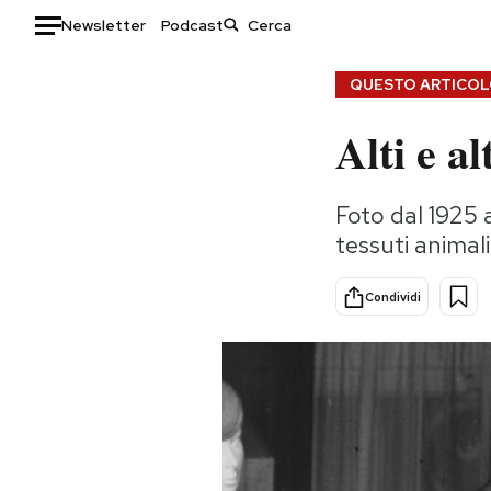
Newsletter
Podcast
Auto
QUESTO ARTICOLO
Alti e a
HOME
Italia
Moda
Foto dal 1925
Mondo
Libri
tessuti animali
Politica
Consumismi
Tecnologia
Storie/Idee
Condividi
Internet
Ok Boomer!
Scienza
Media
Cultura
Europa
Economia
Altrecose
Sport
Mondiali calcio 2026