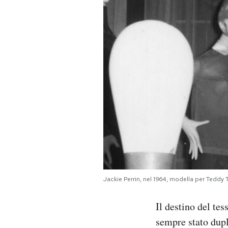
PODCAST
NEWSLETTER
I MIEI PREFERITI
SHOP
CALENDARIO
Jackie Perrin, nel 1964, modella per Teddy
AREA PERSONALE
Il destino del te
Area Personale
sempre stato dupl
Newsletter