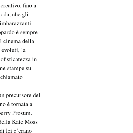
creativo, fino a
moda, che gli
 imbarazzanti.
opardo è sempre
el cinema della
evoluti, la
ofisticatezza in
ime stampe su
e chiamato
un precursore del
no è tornata a
rberry Prosum.
odella Kate Moss
i lei c’erano