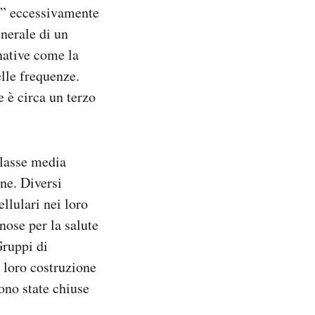
e” eccessivamente
enerale di un
native come la
elle frequenze.
e è circa un terzo
classe media
one. Diversi
llulari nei loro
nose per la salute
Gruppi di
 loro costruzione
ono state chiuse