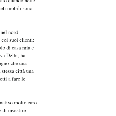
vato quando nelle
reti mobili sono
 nel nord
coi suoi clienti:
lo di casa mia e
ova Delhi, ha
sogno che una
 stessa città una
tti a fare le
rnativo molto caro
 di investire