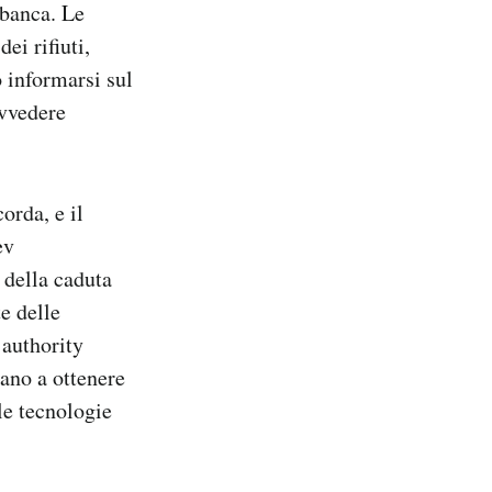
 banca. Le
ei rifiuti,
o informarsi sul
ovvedere
orda, e il
ev
 della caduta
e delle
authority
ano a ottenere
 le tecnologie