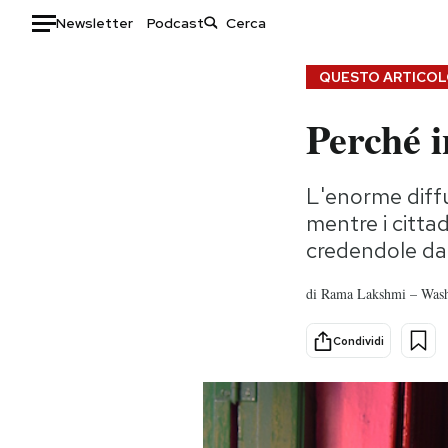
Newsletter
Podcast
Auto
QUESTO ARTICOLO
Perché i
HOME
Italia
Moda
L'enorme diffu
Mondo
Libri
mentre i cittad
Politica
Consumismi
credendole d
Tecnologia
Storie/Idee
Internet
Ok Boomer!
di
Rama Lakshmi – Wash
Scienza
Media
Cultura
Europa
Condividi
Economia
Altrecose
Sport
Mondiali calcio 2026