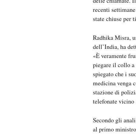
delle chiamate. I
recenti settimane
state chiuse per t
Radhika Misra, un
dell’India, ha de
«È veramente frus
piegare il collo 
spiegato che i su
medicina venga co
stazione di polizi
telefonate vicino 
Secondo gli anali
al primo minist