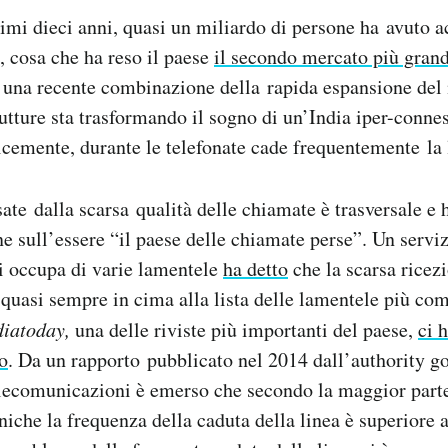
ltimi dieci anni, quasi un miliardo di persone ha avuto 
e, cosa che ha reso il paese
il secondo mercato più grande
 una recente combinazione della rapida espansione del
rutture sta trasformando il sogno di un’India iper-conne
cemente, durante le telefonate cade frequentemente la 
ate dalla scarsa qualità delle chiamate è trasversale e 
ne sull’essere “il paese delle chiamate perse”. Un serviz
i occupa di varie lamentele
ha detto
che la scarsa ricez
a quasi sempre in cima alla lista delle lamentele più com
diatoday,
una delle riviste più importanti del paese,
ci 
io
. Da un rapporto pubblicato nel 2014 dall’authority go
elecomunicazioni è emerso che secondo la maggior parte
iche la frequenza della caduta della linea è superiore a