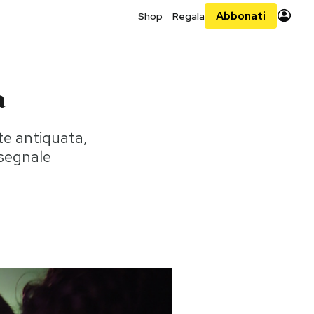
Abbonati
Shop
Regala
a
ete antiquata,
 segnale