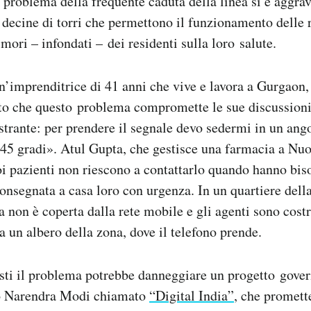
l problema della frequente caduta della linea si è aggra
 decine di torri che permettono il funzionamento delle 
imori – infondati – dei residenti sulla loro salute.
’imprenditrice di 41 anni che vive e lavora a Gurgaon,
tto che questo problema compromette le sue discussioni 
trante: per prendere il segnale devo sedermi in un ango
a 45 gradi». Atul Gupta, che gestisce una farmacia a Nu
oi pazienti non riescono a contattarlo quando hanno bi
nsegnata a casa loro con urgenza. In un quartiere della
a non è coperta dalla rete mobile e gli agenti sono costre
a un albero della zona, dove il telefono prende.
sti il problema potrebbe danneggiare un progetto gove
ro Narendra Modi chiamato
“Digital India”
, che promette