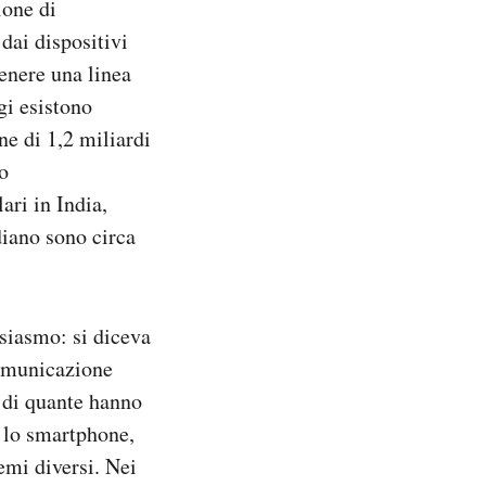
ione di
dai dispositivi
enere una linea
gi esistono
ne di 1,2 miliardi
to
ari in India,
iano sono circa
usiasmo: si diceva
comunicazione
e di quante hanno
– lo smartphone,
emi diversi. Nei