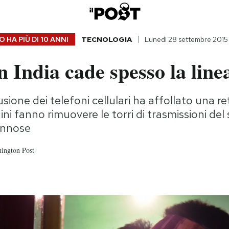
 HA PIÙ DI
10 ANNI
TECNOLOGIA
Lunedì 28 settembre 2015
n India cade spesso la line
sione dei telefoni cellulari ha affollato una r
ini fanno rimuovere le torri di trasmissioni del
annose
ington Post