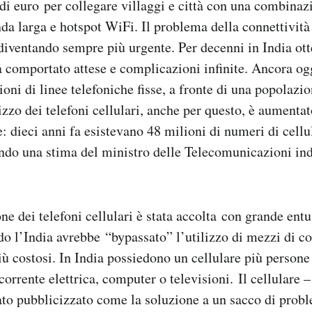
 di euro per collegare villaggi e città con una combinaz
da larga e hotspot WiFi. Il problema della connettività 
 diventando sempre più urgente. Per decenni in India ott
ha comportato attese e complicazioni infinite. Ancora og
oni di linee telefoniche fisse, a fronte di una popolazio
izzo dei telefoni cellulari, anche per questo, è aumenta
 dieci anni fa esistevano 48 milioni di numeri di cellul
ndo una stima del ministro delle Telecomunicazioni ind
one dei telefoni cellulari è stata accolta con grande ent
do l’India avrebbe “bypassato” l’utilizzo di mezzi di 
iù costosi. In India possiedono un cellulare più person
corrente elettrica, computer o televisioni. Il cellulare 
tato pubblicizzato come la soluzione a un sacco di probl