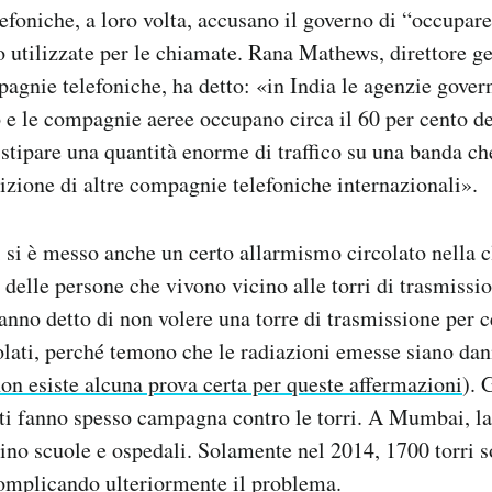
foniche, a loro volta, accusano il governo di “occupar
o utilizzate per le chiamate. Rana Mathews, direttore g
agnie telefoniche, ha detto: «in India le agenzie gover
to e le compagnie aeree occupano circa il 60 per cento d
 stipare una quantità enorme di traffico su una banda ch
sizione di altre compagnie telefoniche internazionali».
ci si è messo anche un certo allarmismo circolato nella 
 delle persone che vivono vicino alle torri di trasmissi
nno detto di non volere una torre di trasmissione per ce
olati, perché temono che le radiazioni emesse siano dan
on esiste alcuna prova certa per queste affermazioni
). 
isti fanno spesso campagna contro le torri. A Mumbai, la
icino scuole e ospedali. Solamente nel 2014, 1700 torri s
 complicando ulteriormente il problema.