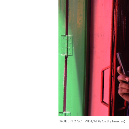
PODCAST
NEWSLETTER
I MIEI PREFERITI
SHOP
CALENDARIO
AREA PERSONALE
Area Personale
(ROBERTO SCHMIDT/AFP/Getty Images)
Newsletter