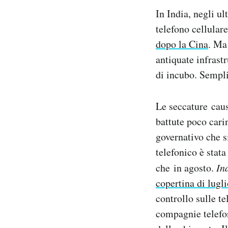
Notifiche mobile
In India, negli u
Regala il Post
telefono cellular
Hai bisogno di aiuto?
dopo la Cina
. Ma
Esci
antiquate infrast
di incubo. Sempli
Le seccature caus
battute poco cari
governativo che s
telefonico è stat
che in agosto.
In
copertina di lugl
controllo sulle t
compagnie telefon