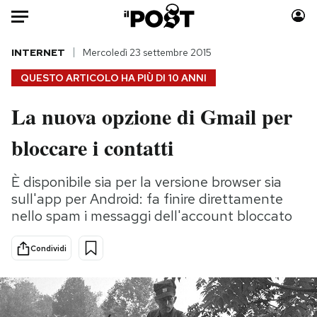
Auto
INTERNET
Mercoledì 23 settembre 2015
QUESTO ARTICOLO HA PIÙ DI
10 ANNI
HOME
La nuova opzione di Gmail per
Italia
Moda
bloccare i contatti
Mondo
Libri
Politica
Consumismi
È disponibile sia per la versione browser sia
Tecnologia
Storie/Idee
sull'app per Android: fa finire direttamente
Internet
Ok Boomer!
nello spam i messaggi dell'account bloccato
Scienza
Media
Cultura
Europa
Condividi
Economia
Altrecose
Sport
Mondiali calcio 2026