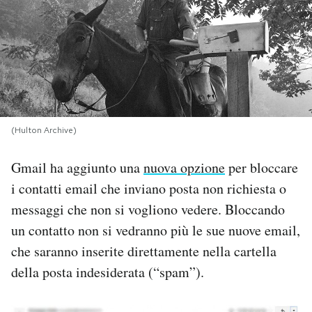
PODCAST
NEWSLETTER
I MIEI PREFERITI
(Hulton Archive)
Gmail ha aggiunto una
nuova opzione
per bloccare
SHOP
i contatti email che inviano posta non richiesta o
messaggi che non si vogliono vedere. Bloccando
CALENDARIO
un contatto non si vedranno più le sue nuove email,
che saranno inserite direttamente nella cartella
AREA PERSONALE
della posta indesiderata (“spam”).
Area Personale
Newsletter