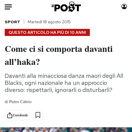
Auto
SPORT
Martedì 18 agosto 2015
QUESTO ARTICOLO HA PIÙ DI
10 ANNI
HOME
Come ci si comporta davanti
Italia
Moda
all’haka?
Mondo
Libri
Politica
Consumismi
Davanti alla minacciosa danza maori degli All
Tecnologia
Storie/Idee
Blacks, ogni nazionale ha un approccio
Internet
Ok Boomer!
diverso: rispettarli, ignorarli o disturbarli?
Scienza
Media
Cultura
Europa
di
Pietro Cabrio
Economia
Altrecose
Condividi
Sport
Mondiali calcio 2026