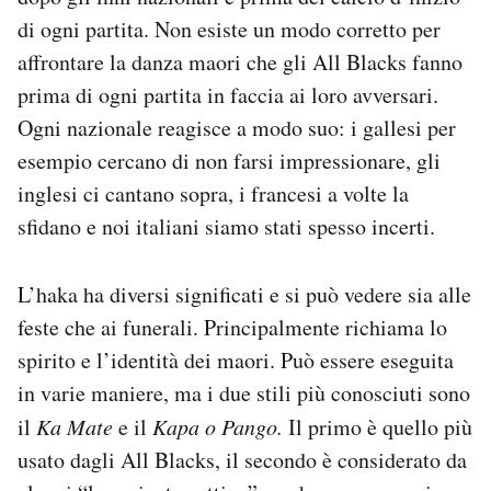
Notifiche mobile
di ogni partita. Non esiste un modo corretto per
Regala il Post
affrontare la danza maori che gli All Blacks fanno
Hai bisogno di aiuto?
prima di ogni partita in faccia ai loro avversari.
Esci
Ogni nazionale reagisce a modo suo: i gallesi per
esempio cercano di non farsi impressionare, gli
inglesi ci cantano sopra, i francesi a volte la
sfidano e noi italiani siamo stati spesso incerti.
L’haka ha diversi significati e si può vedere sia alle
feste che ai funerali. Principalmente richiama lo
spirito e l’identità dei maori. Può essere eseguita
in varie maniere, ma i due stili più conosciuti sono
il
Ka Mate
e il
Kapa o Pango.
Il primo è quello più
usato dagli All Blacks, il secondo è considerato da