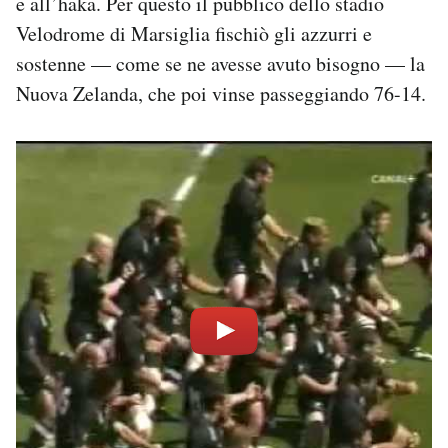
e all’haka. Per questo il pubblico dello stadio
Velodrome di Marsiglia fischiò gli azzurri e
sostenne — come se ne avesse avuto bisogno — la
Nuova Zelanda, che poi vinse passeggiando 76-14.