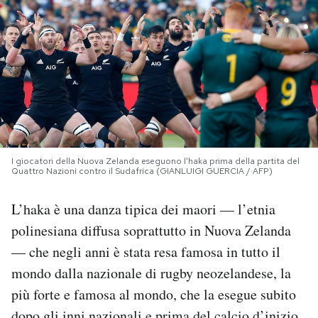
PODCAST
NEWSLETTER
I MIEI PREFERITI
I giocatori della Nuova Zelanda eseguono l'haka prima della partita del
SHOP
Quattro Nazioni contro il Sudafrica (GIANLUIGI GUERCIA / AFP)
L’haka è una danza tipica dei maori — l’etnia
CALENDARIO
polinesiana diffusa soprattutto in Nuova Zelanda
— che negli anni è stata resa famosa in tutto il
AREA PERSONALE
mondo dalla nazionale di rugby neozelandese, la
più forte e famosa al mondo, che la esegue subito
Area Personale
Newsletter
dopo gli inni nazionali e prima del calcio d’inizio