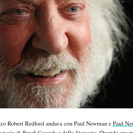
zzo Robert Redford andava con Paul Newman e
Paul Ne
per via di
Butch Cassidy
e della
Stangata
. Quando ero 