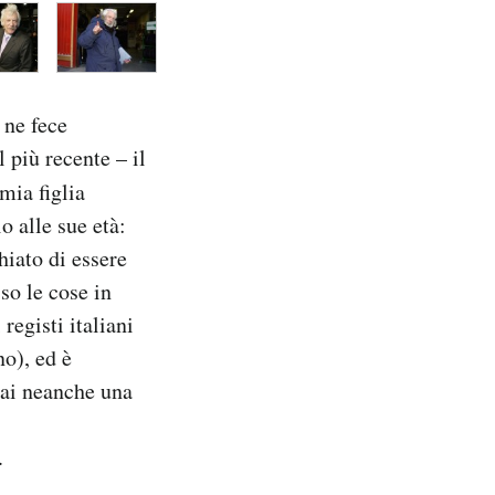
 ne fece
l più recente – il
mia figlia
o alle sue età:
hiato di essere
so le cose in
registi italiani
no), ed è
mai neanche una
.