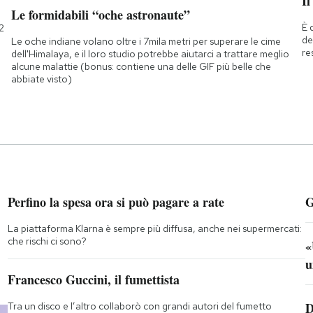
Il
Le formidabili “oche astronaute”
È 
2
de
Le oche indiane volano oltre i 7mila metri per superare le cime
re
dell'Himalaya, e il loro studio potrebbe aiutarci a trattare meglio
alcune malattie (bonus: contiene una delle GIF più belle che
abbiate visto)
Perfino la spesa ora si può pagare a rate
G
La piattaforma Klarna è sempre più diffusa, anche nei supermercati:
che rischi ci sono?
«
u
Francesco Guccini, il fumettista
D
Tra un disco e l’altro collaborò con grandi autori del fumetto