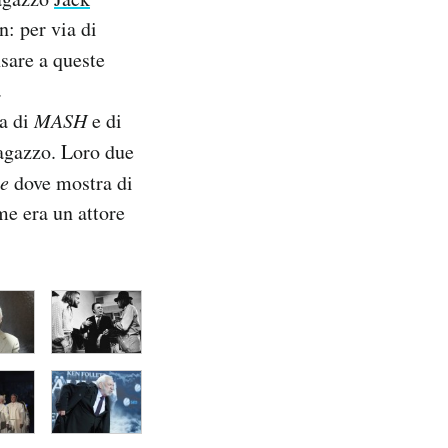
: per via di
nsare a queste
.
ia di
MASH
e di
ragazzo. Loro due
e
dove mostra di
e era un attore