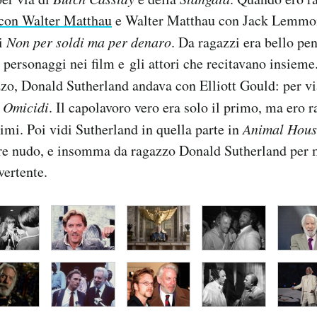
on Walter Matthau
e Walter Matthau con Jack Lemmon
i
Non per soldi ma per denaro
. Da ragazzi era bello pe
i personaggi nei film e gli attori che recitavano insieme
zo, Donald Sutherland andava con Elliott Gould: per v
i Omicidi
. Il capolavoro vero era solo il primo, ma ero 
imi. Poi vidi Sutherland in quella parte in
Animal Hous
ere nudo, e insomma da ragazzo Donald Sutherland per m
vertente.