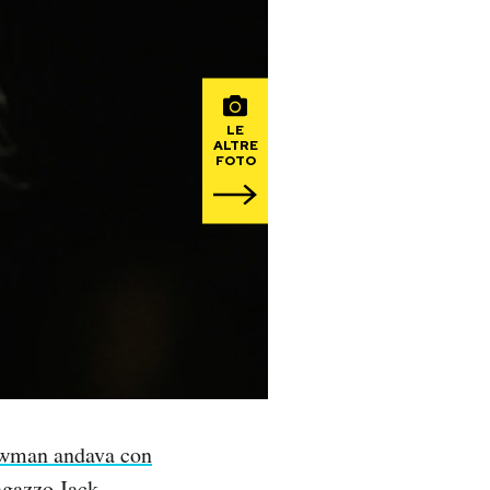
LE
ALTRE
FOTO
wman andava con
ragazzo
Jack