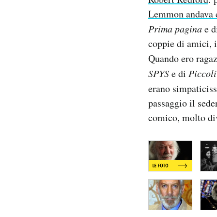
Notifiche mobile
Lemmon andava c
Regala il Post
Prima pagina
e d
Hai bisogno di aiuto?
coppie di amici, 
Esci
Quando ero ragaz
SPYS
e di
Piccol
erano simpaticiss
passaggio il sed
comico, molto di