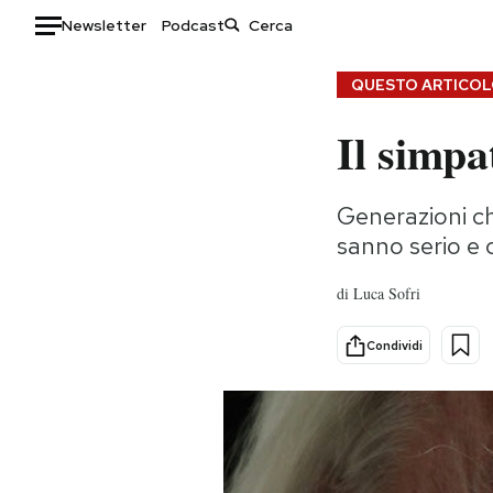
Newsletter
Podcast
Auto
QUESTO ARTICOLO
Il simp
HOME
Italia
Moda
Generazioni ch
Mondo
Libri
sanno serio e 
Politica
Consumismi
Tecnologia
Storie/Idee
di
Luca Sofri
Internet
Ok Boomer!
Scienza
Media
Condividi
Cultura
Europa
Economia
Altrecose
Sport
Mondiali calcio 2026