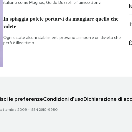
italiano come Magnus, Guido Buzzelli e l’amico Bonvi
l
In spiaggia potete portarvi da mangiare quello che
1
volete
Ogni estate alcuni stabilimenti provano a imporre un divieto che
È
però è illegittimo
sci le preferenze
Condizioni d'uso
Dichiarazione di acc
 28 settembre 2009 - ISSN 2610-9980