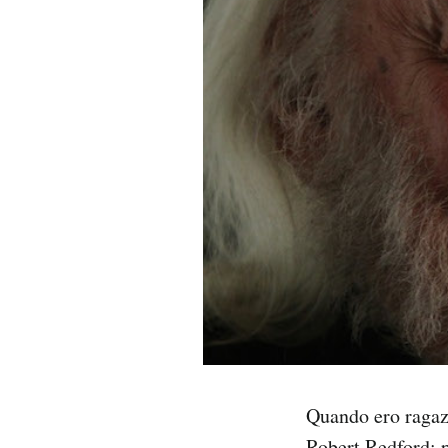
PODCAST
NEWSLETTER
I MIEI PREFERITI
SHOP
CALENDARIO
AREA PERSONALE
Quando ero raga
Area Personale
Newsletter
Robert Redford
: 