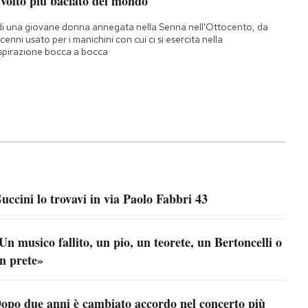
 volto più baciato del mondo
di una giovane donna annegata nella Senna nell'Ottocento, da
cenni usato per i manichini con cui ci si esercita nella
spirazione bocca a bocca
uccini lo trovavi in via Paolo Fabbri 43
Un musico fallito, un pio, un teorete, un Bertoncelli o
n prete»
opo due anni è cambiato accordo nel concerto più