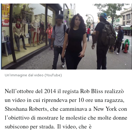
PODCAST
NEWSLETTER
I MIEI PREFERITI
SHOP
Un'immagine dal video (YouTube)
CALENDARIO
Nell’ottobre del 2014 il regista Rob Bliss realizzò
un video in cui riprendeva per 10 ore una ragazza,
Shoshana Roberts, che camminava a New York con
AREA PERSONALE
l’obiettivo di mostrare le molestie che molte donne
Area Personale
subiscono per strada. Il video, che è
Newsletter