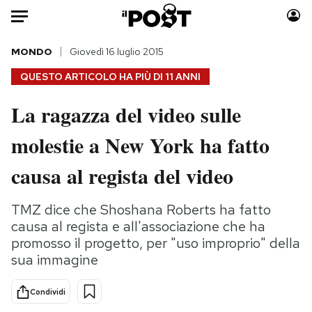
Auto
MONDO
Giovedì 16 luglio 2015
QUESTO ARTICOLO HA PIÙ DI
11 ANNI
HOME
La ragazza del video sulle
Italia
Moda
molestie a New York ha fatto
Mondo
Libri
Politica
Consumismi
causa al regista del video
Tecnologia
Storie/Idee
Internet
Ok Boomer!
TMZ dice che Shoshana Roberts ha fatto
Scienza
Media
causa al regista e all'associazione che ha
Cultura
Europa
promosso il progetto, per "uso improprio" della
sua immagine
Economia
Altrecose
Sport
Mondiali calcio 2026
Condividi