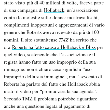
stato visto più di 40 milioni di volte, faceva parte
Notifiche mobile
di una campagna di
Hollaback
, un’associazione
Regala il Post
contro le molestie sulle donne: mostrava fischi,
Hai bisogno di aiuto?
Esci
complimenti inopportuni e apprezzamenti di vario
genere che Roberts aveva ricevuto da più di 100
uomini. Il sito statunitense
TMZ
ha scritto che
ora
Roberts ha fatto causa a Hollaback e Bliss
per
quel video, sostenendo che l’associazione e il
regista hanno fatto un uso improprio della sua
immagine: non è chiaro cosa significhi “uso
improprio della sua immagine”, ma l’avvocato di
Roberts ha parlato del fatto che Hollaback abbia
usato il video per “promuovere la sua agenda”.
Secondo TMZ il problema potrebbe riguardare
anche una questione legata al pagamento di