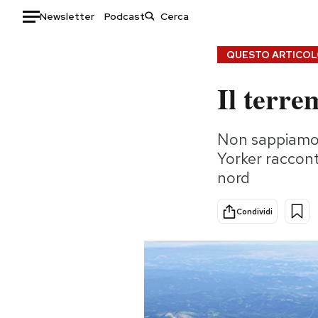
Newsletter
Podcast
Auto
QUESTO ARTICOLO
Il terre
HOME
Italia
Moda
Non sappiamo 
Mondo
Libri
Yorker raccont
Politica
Consumismi
nord
Tecnologia
Storie/Idee
Internet
Ok Boomer!
Condividi
Scienza
Media
Cultura
Europa
Economia
Altrecose
Sport
Mondiali calcio 2026