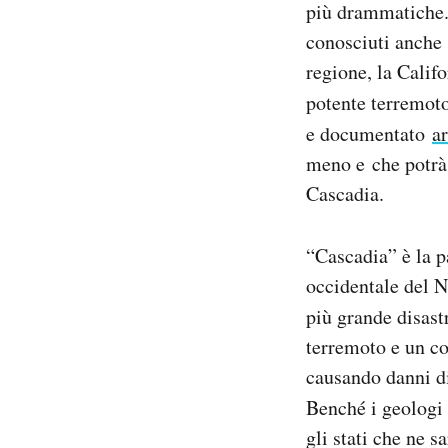
più drammatiche. 
Notifiche mobile
conosciuti anche 
Regala il Post
regione, la Calif
Hai bisogno di aiuto?
Esci
potente terremot
e documentato
a
meno e che potrà 
Cascadia.
“Cascadia” è la p
occidentale del N
più grande disast
terremoto e un c
causando danni di
Benché i geologi 
gli stati che ne s