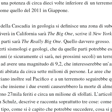
una potenza di circa dieci volte inferiore di un terrem
come quello del 2011 in Giappone.
a della Cascadia in geologia si definisce una zona di sub
iverà in California sarà
The Big One
, scrive il
New York
 parti sarà
The Really Big One
. Quello davvero grosso. 
erti sismologi e geologi, che da quelle parti potrebbe es
nni (e sicuramente ci sarà, nei prossimi secoli) un ter
 ad avere una magnitudo di 9,2, che interesserebbe un’a
i abitata da circa sette milioni di persone. Le aree che
ciano inoltre sul Pacifico e a un terremoto seguirebbe 
 che insieme i due eventi causerebbero la morte di al
no 27mila feriti e circa un milione di sfollati. L’artico
n Schulz, descrive e racconta soprattutto tre cose: com
 tipo, come si è capito che potrebbe succedere, cosa si