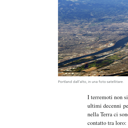
PODCAST
NEWSLETTER
I MIEI PREFERITI
SHOP
Portland dall'alto, in una foto satellitare.
CALENDARIO
I terremoti non s
ultimi decenni p
AREA PERSONALE
nella Terra ci son
Area Personale
contatto tra loro:
Newsletter