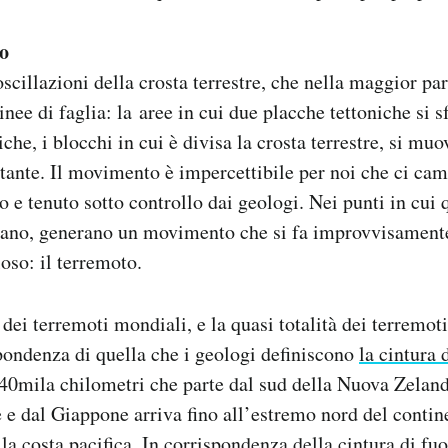
ro
scillazioni della crosta terrestre, che nella maggior par
nee di faglia: la aree in cui due placche tettoniche si s
che, i blocchi in cui è divisa la crosta terrestre, si muo
tante. Il movimento è impercettibile per noi che ci c
 e tenuto sotto controllo dai geologi. Nei punti in cui 
egano, generano un movimento che si fa improvvisamente
oso: il terremoto.
dei terremoti mondiali, e la quasi totalità dei terremoti
pondenza di quella che i geologi definiscono
la cintura 
 40mila chilometri che parte dal sud della Nuova Zelanda
 e dal Giappone arriva fino all’estremo nord del conti
 la costa pacifica. In corrispondenza della cintura di f