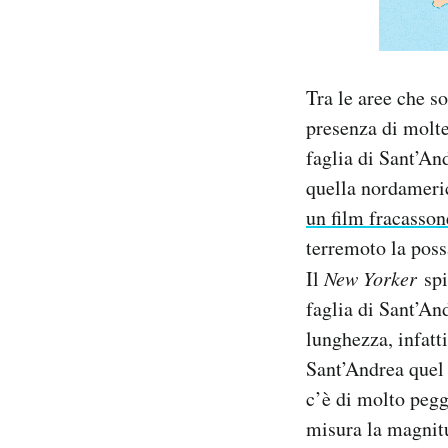
Tra le aree che s
presenza di molte
faglia di Sant’And
quella nordameric
un film fracasson
terremoto la poss
Il
New Yorker
spi
faglia di Sant’And
lunghezza, infatt
Sant’Andrea quel 
c’è di molto pegg
misura la magnitu