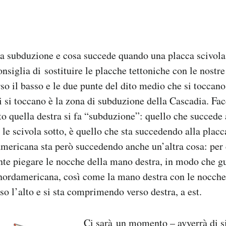
la subduzione e cosa succede quando una placca scivola 
onsiglia di sostituire le placche tettoniche con le nostr
rso il basso e le due punte del dito medio che si toccano 
i si toccano è la zona di subduzione della Cascadia. Fac
to quella destra si fa “subduzione”: quello che succede 
a le scivola sotto, è quello che sta succedendo alla pla
mericana sta però succedendo anche un’altra cosa: per c
ente piegare le nocche della mano destra, in modo che g
 nordamericana, così come la mano destra con le nocche v
so l’alto e si sta comprimendo verso destra, a est.
Ci sarà un momento – avverrà di s