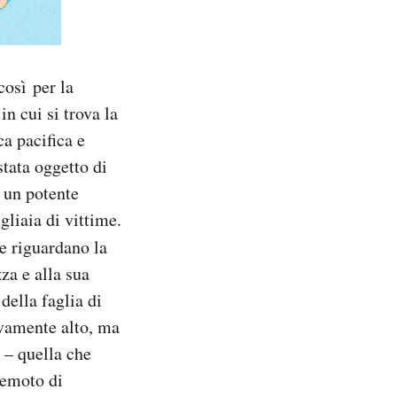
così per la
n cui si trova la
ca pacifica e
tata oggetto di
 un potente
liaia di vittime.
he riguardano la
za e alla sua
della faglia di
ivamente alto, ma
 – quella che
remoto di