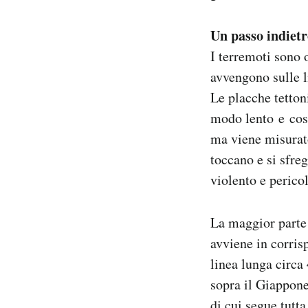
Un passo indiet
I terremoti sono o
avvengono sulle li
Le placche tettoni
modo lento e cos
ma viene misurato
toccano e si sfr
violento e pericol
La maggior parte 
avviene in corris
linea lunga circa
sopra il Giappone
di cui segue tutta