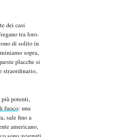
te dei casi
fregano tra loro.
vono di solito in
amminiamo sopra,
queste placche si
 straordinario,
 più potenti,
di fuoco
: una
, sale fino a
nente americano,
uoco sono avvenuti