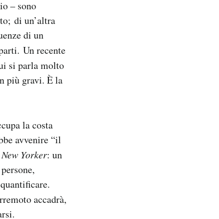
pio – sono
to; di un’altra
guenze di un
parti. Un recente
ui si parla molto
 più gravi. È la
ccupa la costa
bbe avvenire “il
l
New Yorker
: un
 persone,
quantificare.
rremoto accadrà,
rsi.