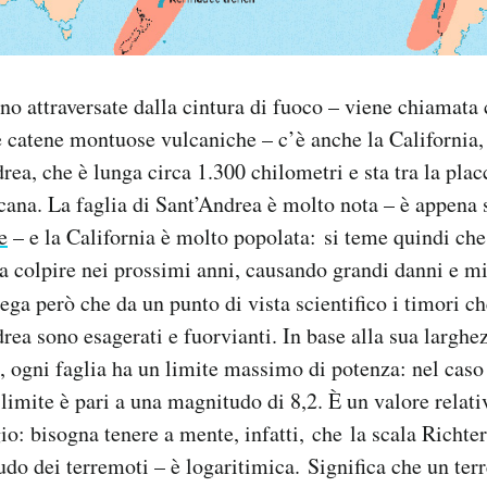
ono attraversate dalla cintura di fuoco – viene chiamata 
 catene montuose vulcaniche – c’è anche la California, i
rea, che è lunga circa 1.300 chilometri e sta tra la plac
ana. La faglia di Sant’Andrea è molto nota – è appena s
e
– e la California è molto popolata: si teme quindi che
a colpire nei prossimi anni, causando grandi danni e mig
ega però che da un punto di vista scientifico i timori c
rea sono esagerati e fuorvianti. In base alla sua larghez
i, ogni faglia ha un limite massimo di potenza: nel caso 
limite è pari a una magnitudo di 8,2. È un valore relat
io: bisogna tenere a mente, infatti, che la scala Richter
do dei terremoti – è logaritimica. Significa che un ter