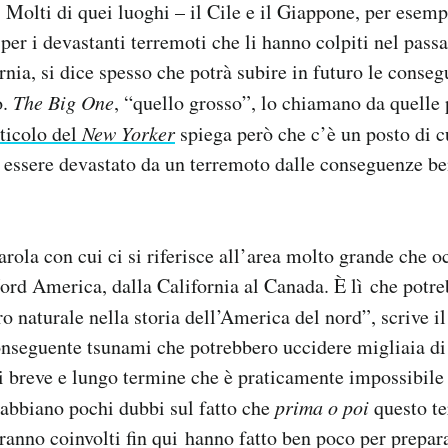
Molti di quei luoghi – il Cile e il Giappone, per esem
per i devastanti terremoti che li hanno colpiti nel passa
ornia, si dice spesso che potrà subire in futuro le conse
o.
The Big One
, “quello grosso”, lo chiamano da quelle 
rticolo del
New Yorker
spiega però che c’è un posto di c
essere devastato da un terremoto dalle conseguenze ben
arola con cui ci si riferisce all’area molto grande che o
ord America, dalla California al Canada. È lì che potre
ro naturale nella storia dell’America del nord”, scrive i
onseguente tsunami che potrebbero uccidere migliaia di
 breve e lungo termine che è praticamente impossibile 
abbiano pochi dubbi sul fatto che
prima o poi
questo te
aranno coinvolti fin qui hanno fatto ben poco per prepara