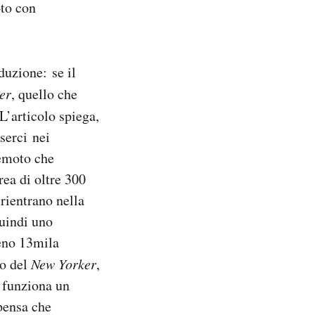
oto con
duzione: se il
er
, quello che
L’articolo spiega,
serci nei
remoto che
rea di oltre 300
 rientrano nella
quindi uno
meno 13mila
lo del
New Yorker
,
e funziona un
 pensa che