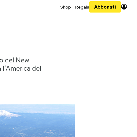
Abbonati
Shop
Regala
o del New
 l'America del