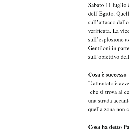
Sabato 11 luglio 
Notifiche mobile
Regala il Post
dell’Egitto. Quel
Hai bisogno di aiuto?
sull’attacco dall
Esci
verificata. La vi
sull’esplosione a
Gentiloni in parte
sull’obiettivo del
Cosa è successo
L’attentato è avve
che si trova al c
una strada accanto
quella zona non c
Cosa ha detto Pa