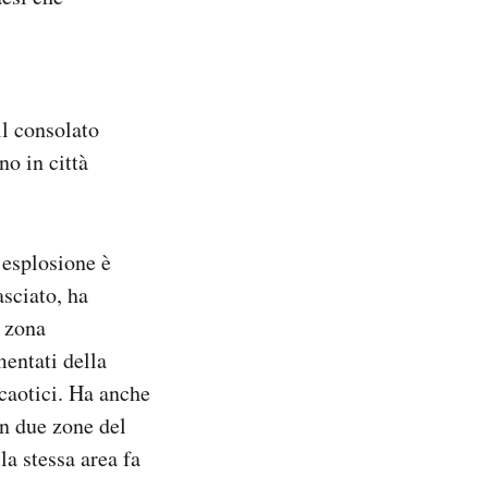
il consolato
no in città
’esplosione è
asciato, ha
a zona
mentati della
 caotici. Ha anche
in due zone del
a stessa area fa