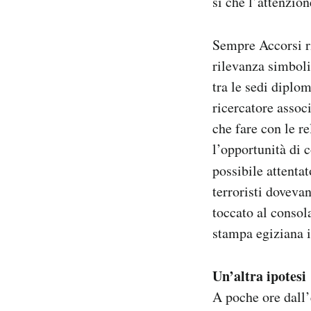
sì che l’attenzio
Sempre Accorsi ri
rilevanza simbolic
tra le sedi diplo
ricercatore assoc
che fare con le re
l’opportunità di 
possibile attent
terroristi doveva
toccato al consola
stampa egiziana i
Un’altra ipotesi
A poche ore dall’