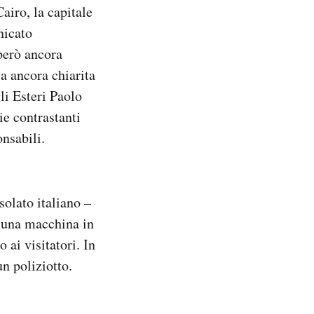
airo, la capitale
nicato
 però ancora
a ancora chiarita
li Esteri Paolo
ie contrastanti
onsabili.
solato italiano –
o una macchina in
 ai visitatori. In
n poliziotto.