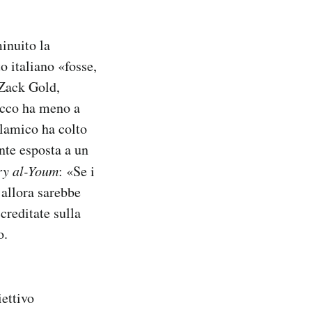
inuito la
to italiano «fosse,
 Zack Gold,
tacco ha meno a
islamico ha colto
nte esposta a un
ry al-Youm
: «Se i
 allora sarebbe
creditate sulla
o.
iettivo