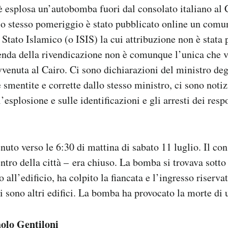
è esplosa un’autobomba fuori dal consolato italiano al C
lo stesso pomeriggio è stato pubblicato online un comu
o Stato Islamico (o ISIS) la cui attribuzione non è stata
cenda della rivendicazione non è comunque l’unica che v
vvenuta al Cairo. Ci sono dichiarazioni del ministro deg
 smentite e corrette dallo stesso ministro, ci sono notiz
l’esplosione e sulle identificazioni e gli arresti dei resp
nuto verso le 6:30 di mattina di sabato 11 luglio. Il con
entro della città – era chiuso. La bomba si trovava sott
 all’edificio, ha colpito la fiancata e l’ingresso riservato
i sono altri edifici. La bomba ha provocato la morte di u
olo Gentiloni