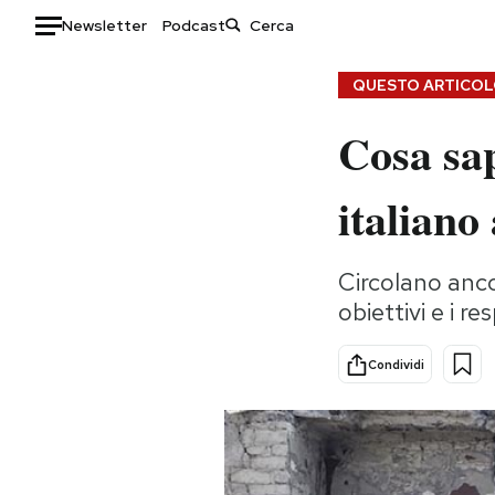
Newsletter
Podcast
Auto
QUESTO ARTICOLO
Cosa sap
HOME
Italia
Moda
italiano
Mondo
Libri
Politica
Consumismi
Circolano ancor
Tecnologia
Storie/Idee
obiettivi e i r
Internet
Ok Boomer!
Scienza
Media
Condividi
Cultura
Europa
Economia
Altrecose
Sport
Mondiali calcio 2026