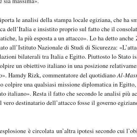
ne sia massima».
porta le analisi della stampa locale egiziana, che ha sm
a dell’Italia e insistito proprio sul fatto che il consola
matiche, la più esposta a un attacco». Lo ha detto anche
iato all’Istituto Nazionale di Studi di Sicurezza: «L’at
lazioni bilaterali tra Italia e Egitto. Piuttosto lo Stato 
colpire un obiettivo italiano in una posizione relativame
ato». Hamdy Rizk, commentatore del quotidiano
Al-Mas
no colpire una qualsiasi missione diplomatica in Egitto,
to italiano». Resta il fatto che secondo le analisi più ac
l vero destinatario dell’attacco fosse il governo egizian
esplosione è circolata un’altra ipotesi secondo cui l’ob