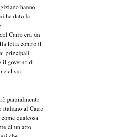
 egiziano hanno
ni ha dato la
e
 del Cairo era un
la lotta contro il
i principali
 il governo di
o e al suo
però parzialmente
o italiano al Cairo
to come qualcosa
nte di un atto
aesi che