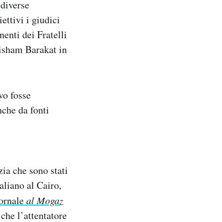
 diverse
ettivi i giudici
nenti dei Fratelli
Hisham Barakat in
vo fosse
nche da fonti
zia che sono stati
taliano al Cairo,
ornale
al Mogaz
che l’attentatore