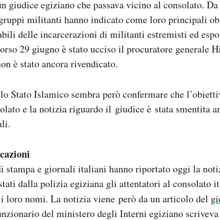
un giudice egiziano che passava vicino al consolato. Da
gruppi militanti hanno indicato come loro principali obi
bili delle incarcerazioni di militanti estremisti ed espo
rso 29 giugno è stato ucciso il procuratore generale 
non è stato ancora rivendicato.
lo Stato Islamico sembra però confermare che l’obietti
olato e la notizia riguardo il giudice è stata smentita a
li.
icazioni
i stampa e giornali italiani hanno riportato oggi la noti
estati dalla polizia egiziana gli attentatori al consolato i
i loro nomi. La notizia viene però da un articolo del
gi
unzionario del ministero degli Interni egiziano scriveva 