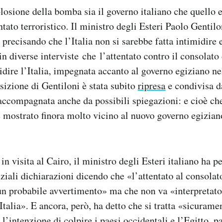
losione della bomba sia il governo italiano che quello
ntato terroristico. Il ministro degli Esteri Paolo Gentilo
precisando che l’Italia non si sarebbe fatta intimidire 
n diverse interviste che l’attentato contro il consolato
idire l’Italia, impegnata accanto al governo egiziano nel
sizione di Gentiloni è stata subito
ripresa
e condivisa da
, accompagnata anche da possibili spiegazioni: e cioè che
 mostrato finora molto vicino al nuovo governo egizian
in visita al Cairo, il ministro degli Esteri italiano ha 
iziali dichiarazioni dicendo che «l’attentato al consolat
 un probabile avvertimento» ma che non va «interpreta
’Italia». E ancora, però, ha detto che si tratta «sicurame
l’intenzione di colpire i paesi occidentali e l’Egitto, p