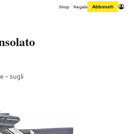
Abbonati
Shop
Regala
nsolato
e – sugli