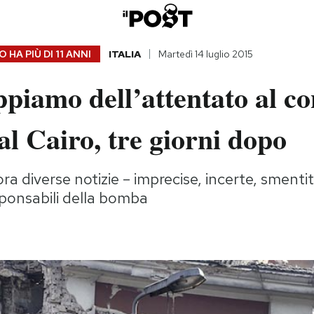
 HA PIÙ DI
11 ANNI
ITALIA
Martedì 14 luglio 2015
piamo dell’attentato al co
 al Cairo, tre giorni dopo
a diverse notizie – imprecise, incerte, smentit
esponsabili della bomba