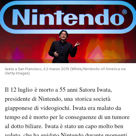
PODCAST
NEWSLETTER
I MIEI PREFERITI
Iwata a San Francisco, il 2 marzo 2015 (White/Nintendo of America via
SHOP
Getty Images)
Il 12 luglio
è morto a 55 anni Satoru Iwata,
CALENDARIO
presidente di Nintendo, una storica società
giapponese di videogiochi. Iwata era malato da
AREA PERSONALE
tempo ed è morto per le conseguenze di un tumore
al dotto biliare. Iwata è stato un capo molto ben
Area Personale
Newsletter
voluto, che ha guidato Nintendo durante momenti