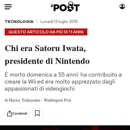
Auto
TECNOLOGIA
Lunedì 13 luglio 2015
QUESTO ARTICOLO HA PIÙ DI
11 ANNI
HOME
Chi era Satoru Iwata,
Italia
Moda
presidente di Nintendo
Mondo
Libri
Politica
Consumismi
È morto domenica a 55 anni: ha contribuito a
Tecnologia
Storie/Idee
creare la Wii ed era molto apprezzato dagli
Internet
Ok Boomer!
appassionati di videogiochi
Scienza
Media
Cultura
Europa
di
Hayley Tsukayama - Washington Post
Economia
Altrecose
Condividi
Sport
Mondiali calcio 2026