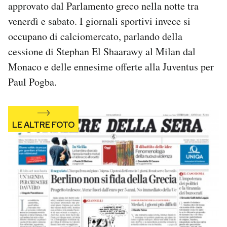
approvato dal Parlamento greco nella notte tra
Notifiche mobile
venerdì e sabato. I giornali sportivi invece si
Regala il Post
occupano di calciomercato, parlando della
Hai bisogno di aiuto?
Esci
cessione di Stephan El Shaarawy al Milan dal
Monaco e delle ennesime offerte alla Juventus per
Paul Pogba.