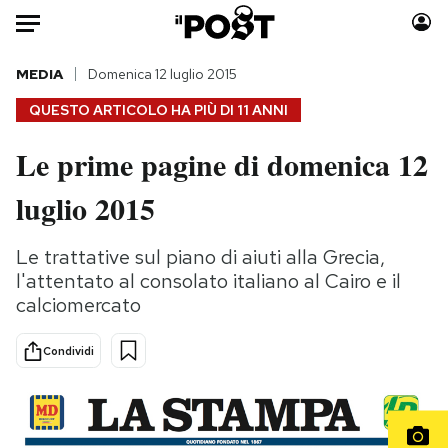
Auto
MEDIA
Domenica 12 luglio 2015
QUESTO ARTICOLO HA PIÙ DI
11 ANNI
HOME
Le prime pagine di domenica 12
Italia
Moda
luglio 2015
Mondo
Libri
Politica
Consumismi
Le trattative sul piano di aiuti alla Grecia,
Tecnologia
Storie/Idee
l'attentato al consolato italiano al Cairo e il
Internet
Ok Boomer!
calciomercato
Scienza
Media
Cultura
Europa
Condividi
Economia
Altrecose
Sport
Mondiali calcio 2026