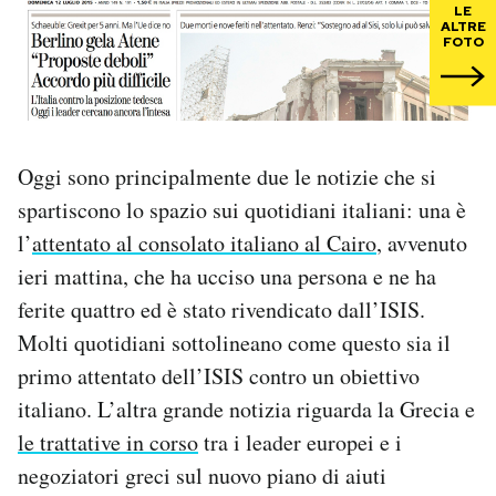
LE
ALTRE
FOTO
PODCAST
NEWSLETTER
Oggi sono principalmente due le notizie che si
I MIEI PREFERITI
spartiscono lo spazio sui quotidiani italiani: una è
l’
attentato al consolato italiano al Cairo
, avvenuto
SHOP
ieri mattina, che ha ucciso una persona e ne ha
ferite quattro ed è stato rivendicato dall’ISIS.
CALENDARIO
Molti quotidiani sottolineano come questo sia il
primo attentato dell’ISIS contro un obiettivo
italiano. L’altra grande notizia riguarda la Grecia e
AREA PERSONALE
le trattative in corso
tra i leader europei e i
Area Personale
negoziatori greci sul nuovo piano di aiuti
Newsletter