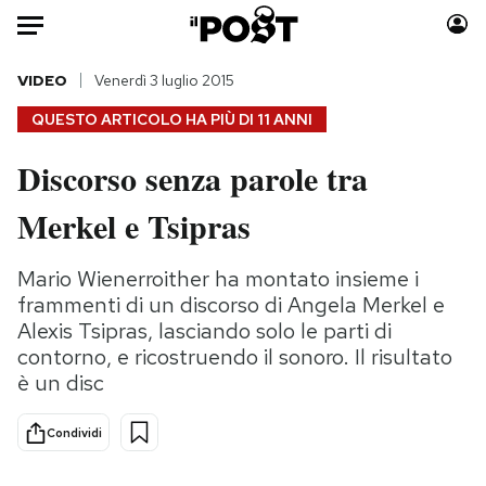
Auto
VIDEO
Venerdì 3 luglio 2015
QUESTO ARTICOLO HA PIÙ DI
11 ANNI
HOME
Discorso senza parole tra
Italia
Moda
Merkel e Tsipras
Mondo
Libri
Politica
Consumismi
Mario Wienerroither ha montato insieme i
Tecnologia
Storie/Idee
frammenti di un discorso di Angela Merkel e
Internet
Ok Boomer!
Alexis Tsipras, lasciando solo le parti di
Scienza
Media
contorno, e ricostruendo il sonoro. Il risultato
Cultura
Europa
è un disc
Economia
Altrecose
Sport
Mondiali calcio 2026
Condividi