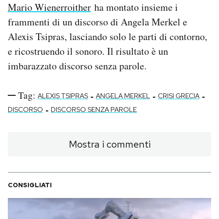
Mario Wienerroither
ha montato insieme i
PODCAST
frammenti di un discorso di Angela Merkel e
Alexis Tsipras, lasciando solo le parti di contorno,
e ricostruendo il sonoro. Il risultato è un
NEWSLETTER
imbarazzato discorso senza parole.
I MIEI PREFERITI
Tag:
-
-
-
ALEXIS TSIPRAS
ANGELA MERKEL
CRISI GRECIA
-
DISCORSO
DISCORSO SENZA PAROLE
SHOP
Mostra i commenti
CALENDARIO
AREA PERSONALE
CONSIGLIATI
Area Personale
Newsletter