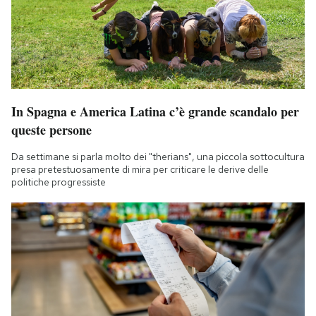
In Spagna e America Latina c’è grande scandalo per
queste persone
Da settimane si parla molto dei "therians", una piccola sottocultura
presa pretestuosamente di mira per criticare le derive delle
politiche progressiste