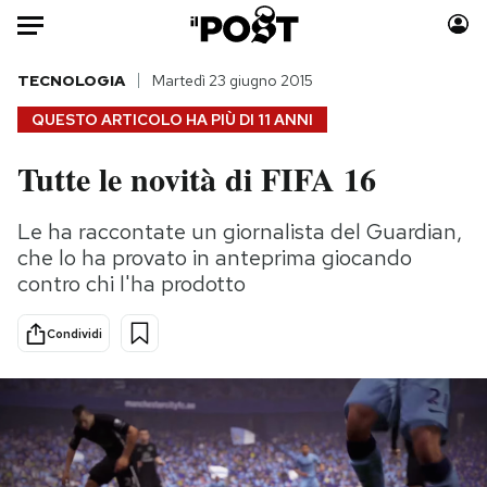
Auto
TECNOLOGIA
Martedì 23 giugno 2015
QUESTO ARTICOLO HA PIÙ DI
11 ANNI
HOME
Tutte le novità di FIFA 16
Italia
Moda
Mondo
Libri
Le ha raccontate un giornalista del Guardian,
Politica
Consumismi
che lo ha provato in anteprima giocando
Tecnologia
Storie/Idee
contro chi l'ha prodotto
Internet
Ok Boomer!
Condividi
Scienza
Media
Cultura
Europa
Economia
Altrecose
Sport
Mondiali calcio 2026