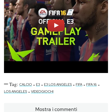
Tag:
-
-
-
-
-
CALCIO
E3
E3 LOS ANGELES
FIFA
FIFA 16
-
LOS ANGELES
VIDEOGIOCHI
Mostra i commenti