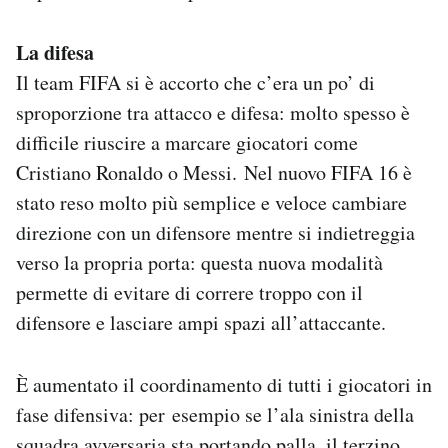
Notifiche mobile
Regala il Post
La difesa
Hai bisogno di aiuto?
Il team FIFA si è accorto che c’era un po’ di
Esci
sproporzione tra attacco e difesa: molto spesso è
difficile riuscire a marcare giocatori come
Cristiano Ronaldo o Messi. Nel nuovo FIFA 16 è
stato reso molto più semplice e veloce cambiare
direzione con un difensore mentre si indietreggia
verso la propria porta: questa nuova modalità
permette di evitare di correre troppo con il
difensore e lasciare ampi spazi all’attaccante.
È aumentato il coordinamento di tutti i giocatori in
fase difensiva: per esempio se l’ala sinistra della
squadra avversaria sta portando palla, il terzino