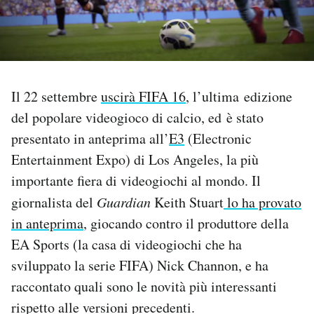
PODCAST
NEWSLETTER
Il 22 settembre
uscirà FIFA 16
, l’ultima edizione
del popolare videogioco di calcio, ed è stato
I MIEI PREFERITI
presentato in anteprima all’
E3
(Electronic
Entertainment Expo) di Los Angeles, la più
SHOP
importante fiera di videogiochi al mondo. Il
giornalista del
Guardian
Keith Stuart
lo ha provato
CALENDARIO
in anteprima
, giocando contro il produttore della
EA Sports (la casa di videogiochi che ha
AREA PERSONALE
sviluppato la serie FIFA) Nick Channon, e ha
raccontato quali sono le novità più interessanti
Area Personale
rispetto alle versioni precedenti.
Newsletter